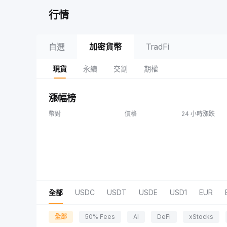
行情
自選
加密貨幣
TradFi
現貨
永續
交割
期權
漲幅榜
幣對
價格
24 小時漲跌
全部
USDC
USDT
USDE
USD1
EUR
全部
50% Fees
AI
DeFi
xStocks