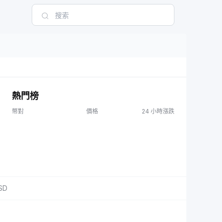
熱門榜
幣對
價格
24 小時漲跌
SD