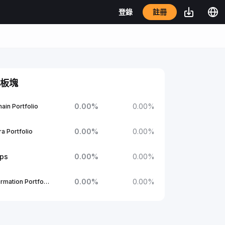
註冊
登錄
板塊
0.00
%
0.00
%
ain Portfolio
0.00
%
0.00
%
a Portfolio
ups
0.00
%
0.00
%
0.00
%
0.00
%
1Confirmation Portfolio