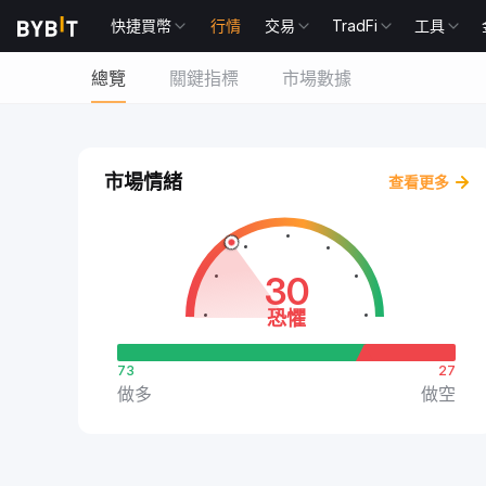
快捷買幣
行情
交易
TradFi
工具
總覽
關鍵指標
市場數據
市場情緒
查看更多
30
恐懼
73
27
做多
做空