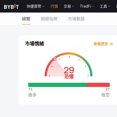
快捷買幣
行情
交易
TradFi
工具
總覽
關鍵指標
市場數據
市場情緒
查看更多
29
恐懼
73
27
做多
做空