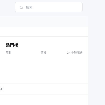
熱門榜
幣對
價格
24 小時漲跌
SD