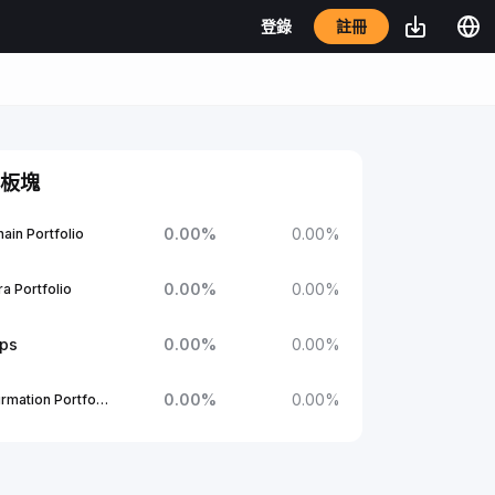
註冊
登錄
板塊
0.00
%
0.00
%
ain Portfolio
0.00
%
0.00
%
a Portfolio
ups
0.00
%
0.00
%
0.00
%
0.00
%
1Confirmation Portfolio