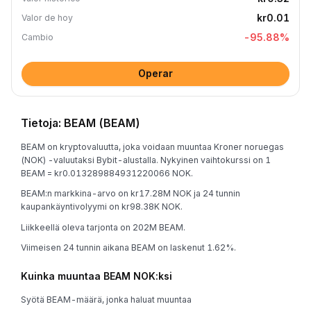
kr0.01
Valor de hoy
-95.88
%
Cambio
Operar
Tietoja: BEAM (BEAM)
BEAM on kryptovaluutta, joka voidaan muuntaa Kroner noruegas
(NOK) -valuutaksi Bybit-alustalla. Nykyinen vaihtokurssi on 1
BEAM = kr0.013289884931220066 NOK.
BEAM:n markkina-arvo on kr17.28M NOK ja 24 tunnin
kaupankäyntivolyymi on kr98.38K NOK.
Liikkeellä oleva tarjonta on 202M BEAM.
Viimeisen 24 tunnin aikana BEAM on laskenut 1.62%.
Kuinka muuntaa BEAM NOK:ksi
Syötä BEAM-määrä, jonka haluat muuntaa