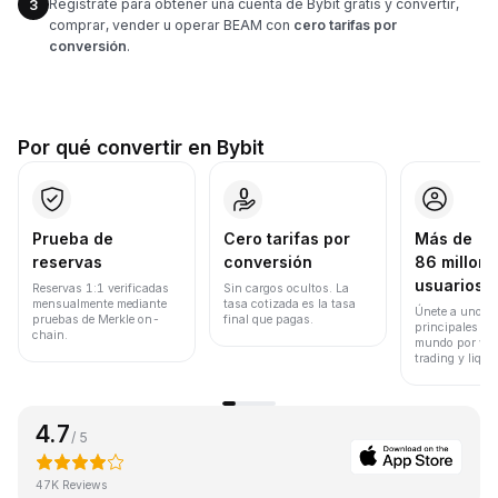
Regístrate para obtener una cuenta de Bybit gratis y convertir,
3
comprar, vender u operar BEAM con
cero tarifas por
conversión
.
Por qué convertir en Bybit
Prueba de
Cero tarifas por
Más de
reservas
conversión
86 millone
usuarios
Reservas 1:1 verificadas
Sin cargos ocultos. La
mensualmente mediante
tasa cotizada es la tasa
Únete a uno de
pruebas de Merkle on-
final que pagas.
principales ex
chain.
mundo por vol
trading y liqui
4.7
/ 5
47K Reviews