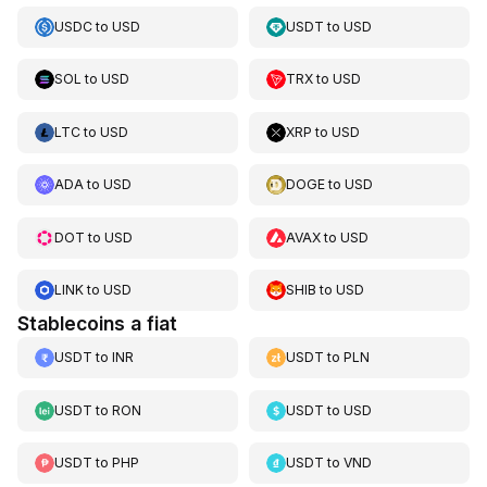
USDC
to
USD
USDT
to
USD
SOL
to
USD
TRX
to
USD
LTC
to
USD
XRP
to
USD
ADA
to
USD
DOGE
to
USD
DOT
to
USD
AVAX
to
USD
LINK
to
USD
SHIB
to
USD
Stablecoins a fiat
USDT
to
INR
USDT
to
PLN
USDT
to
RON
USDT
to
USD
USDT
to
PHP
USDT
to
VND