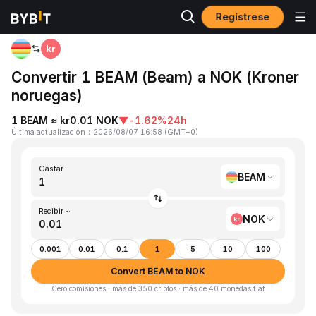
Regístrese
Inicio
BEAM to NOK
Convertir 1 BEAM (Beam) a NOK (Kroner
noruegas)
1 BEAM ≈ kr0.01 NOK
▼
-1.62%
24h
Última actualización
：
2026/08/07 16:58
(
GMT+0
)
Gastar
BEAM
Recibir ~
NOK
0.001
0.01
0.1
1
5
10
100
Convert BEAM to NOK
Cero comisiones · más de 350 criptos · más de 40 monedas fiat