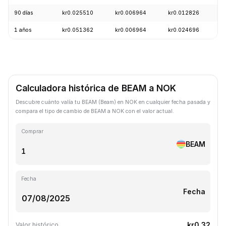
90 días
kr0.025510
kr0.006964
kr0.012826
-
1 años
kr0.051362
kr0.006964
kr0.024696
-
Calculadora histórica de BEAM a NOK
Descubre cuánto valía tu BEAM (Beam) en NOK en cualquier fecha pasada y
compara el tipo de cambio de BEAM a NOK con el valor actual.
Comprar
BEAM
Fecha
Fecha
kr0.32
Valor histórico