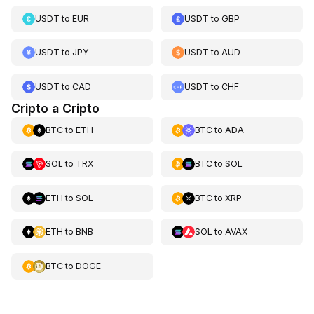
USDT
to
EUR
USDT
to
GBP
USDT
to
JPY
USDT
to
AUD
USDT
to
CAD
USDT
to
CHF
Cripto a Cripto
BTC
to
ETH
BTC
to
ADA
SOL
to
TRX
BTC
to
SOL
ETH
to
SOL
BTC
to
XRP
ETH
to
BNB
SOL
to
AVAX
BTC
to
DOGE