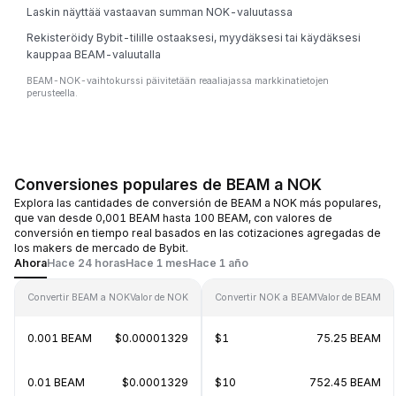
Laskin näyttää vastaavan summan NOK-valuutassa
Rekisteröidy Bybit-tilille ostaaksesi, myydäksesi tai käydäksesi
kauppaa BEAM-valuutalla
BEAM-NOK-vaihtokurssi päivitetään reaaliajassa markkinatietojen
perusteella.
Conversiones populares de BEAM a NOK
Explora las cantidades de conversión de BEAM a NOK más populares,
que van desde 0,001 BEAM hasta 100 BEAM, con valores de
conversión en tiempo real basados en las cotizaciones agregadas de
los makers de mercado de Bybit.
Ahora
Hace 24 horas
Hace 1 mes
Hace 1 año
Convertir BEAM a NOK
Valor de NOK
Convertir NOK a BEAM
Valor de BEAM
0.001 BEAM
$0.00001329
$1
75.25 BEAM
0.01 BEAM
$0.0001329
$10
752.45 BEAM