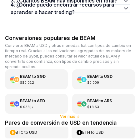
3. ¿Cuántos BEAM hay disponibles en total?
4. ¿Dónde puedo encontrar recursos para
aprender a hacer trading?
Conversiones populares de BEAM
Convierte BEAM a USD y otras monedas fiat con tipos de cambio en
tiempo real. Gracias a las cotizaciones agregadas de los makers de
mercado de Bybit, puedes consultar el valor actual de BEAM y
convertirlo con confianza, con tipos de cambio precisos y sin
spreads ocultos.
BEAM
to
SGD
BEAM
to
USD
S$0.012
$0.009
BEAM
to
AED
BEAM
to
ARS
د.إ0.033
$13.53
Ver más
↓
Pares de conversión de USD en tendencia
BTC
to
USD
ETH
to
USD