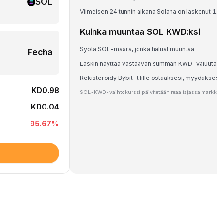
SOL
Viimeisen 24 tunnin aikana Solana on laskenut 
Kuinka muuntaa SOL KWD:ksi
Syötä SOL-määrä, jonka haluat muuntaa
Fecha
Laskin näyttää vastaavan summan KWD-valuut
Rekisteröidy Bybit-tilille ostaaksesi, myydäkse
KD0.98
SOL-KWD-vaihtokurssi päivitetään reaaliajassa markkin
KD0.04
-95.67
%