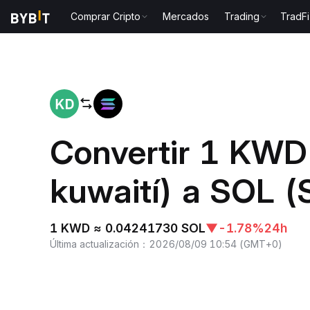
Comprar Cripto
Mercados
Trading
TradFi
Inicio
KWD to SOL
Convertir 1 KWD
kuwaití) a SOL (
1 KWD ≈ 0.04241730 SOL
▼
-1.78%
24h
Última actualización
：
2026/08/09 10:54
(
GMT+0
)