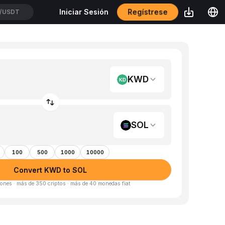
Regístrese
Iniciar Sesión
/USDT
KWD
SOL
100
500
1000
10000
Convert KWD to SOL
ones · más de 350 criptos · más de 40 monedas fiat