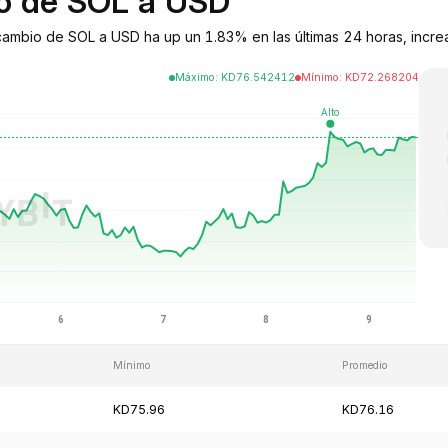
io de SOL a USD
 cambio de SOL a USD ha up un 1.83% en las últimas 24 horas, incr
Máximo
:
KD
76.542412
Mínimo
:
KD
72.268204
Mínimo
Promedio
KD75.96
KD76.16