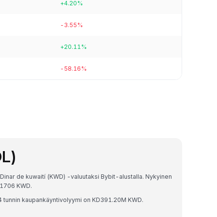
+4.20%
-3.55%
+20.11%
-58.16%
OL)
Dinar de kuwaití (KWD) -valuutaksi Bybit-alustalla. Nykyinen
71706 KWD.
4 tunnin kaupankäyntivolyymi on KD391.20M KWD.