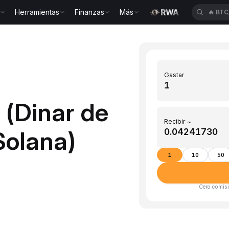
Herramientas
Finanzas
Más
🔥
BTC
Gastar
 (Dinar de
Recibir ~
Solana)
1
10
50
Cero comisi