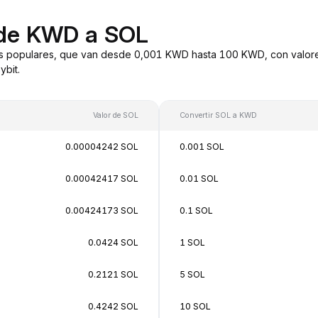
 de KWD a SOL
s populares, que van desde 0,001 KWD hasta 100 KWD, con valores
bit.
Valor de SOL
Convertir SOL a KWD
0.00004242 SOL
0.001 SOL
0.00042417 SOL
0.01 SOL
0.00424173 SOL
0.1 SOL
0.0424 SOL
1 SOL
0.2121 SOL
5 SOL
0.4242 SOL
10 SOL