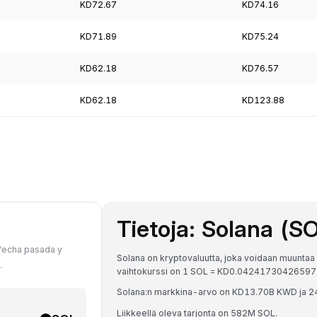
KD72.67
KD74.16
KD71.89
KD75.24
KD62.18
KD76.57
KD62.18
KD123.88
Tietoja: Solana (S
 fecha pasada y
Solana on kryptovaluutta, joka voidaan muuntaa 
.
vaihtokurssi on 1 SOL = KD0.0424173042659
Solana:n markkina-arvo on KD13.70B KWD ja 2
Liikkeellä oleva tarjonta on 582M SOL.