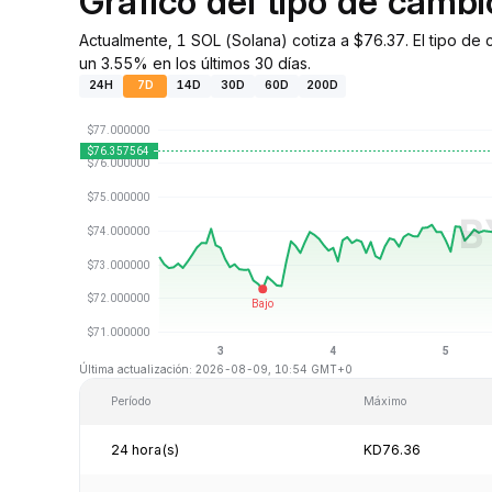
Gráfico del tipo de camb
Actualmente, 1 SOL (Solana) cotiza a $76.37. El tipo de
un 3.55% en los últimos 30 días.
24H
7D
14D
30D
60D
200D
Última actualización: 2026-08-09, 10:54 GMT+0
Período
Máximo
24 hora(s)
KD76.36