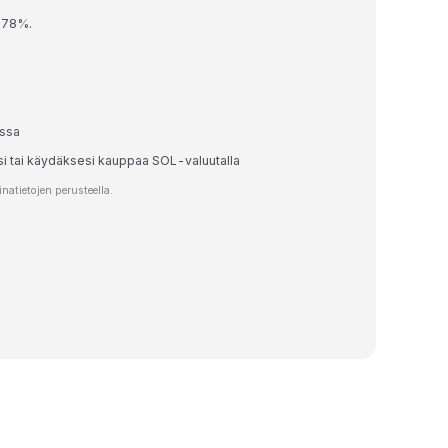
1.78%.
assa
si tai käydäksesi kauppaa SOL-valuutalla
atietojen perusteella.