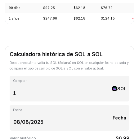
90 días
$97.25
$62.18
$76.79
+16
1 años
$247.60
$62.18
$124.15
-57
Calculadora histórica de SOL a SOL
Descubre cuánto valía tu SOL (Solana) en SOL en cualquier fecha pasada y
compara el tipo de cambio de SOL a SOL con el valor actual.
Comprar
SOL
Fecha
Fecha
$0.99
Valor histórico