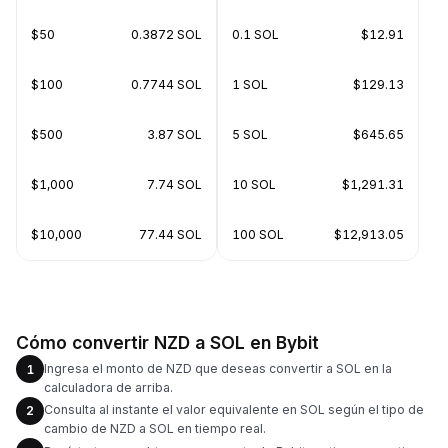
$50
0.3872 SOL
0.1 SOL
$12.91
$100
0.7744 SOL
1 SOL
$129.13
$500
3.87 SOL
5 SOL
$645.65
$1,000
7.74 SOL
10 SOL
$1,291.31
$10,000
77.44 SOL
100 SOL
$12,913.05
Cómo convertir NZD a SOL en Bybit
Ingresa el monto de NZD que deseas convertir a SOL en la
1
calculadora de arriba.
Consulta al instante el valor equivalente en SOL según el tipo de
2
cambio de NZD a SOL en tiempo real.