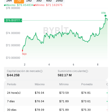
24H
7D
14D
30D
60D
200D
Máximo
:
$
76.454834
Mínimo
:
$
71.162975
Última actualización: 2026-08-08, 19:13 GMT+0
Máximo histórico
Mínimo histórico
$293.31
$0.500801
Capitalización de mercado
Suministro circulante
$44.25B
582.17 M
Período
Máximo
Mínimo
Promedio
Cam
24 hora(s)
$76.04
$73.59
$74.81
+3.
7 días
$76.04
$71.89
$73.61
+6.
30 días
$78.09
$71.89
$75.30
-2.