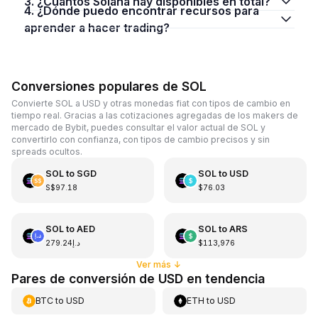
3. ¿Cuántos Solana hay disponibles en total?
4. ¿Dónde puedo encontrar recursos para
aprender a hacer trading?
Conversiones populares de SOL
Convierte SOL a USD y otras monedas fiat con tipos de cambio en
tiempo real. Gracias a las cotizaciones agregadas de los makers de
mercado de Bybit, puedes consultar el valor actual de SOL y
convertirlo con confianza, con tipos de cambio precisos y sin
spreads ocultos.
SOL
to
SGD
SOL
to
USD
S$97.18
$76.03
SOL
to
AED
SOL
to
ARS
د.إ279.24
$113,976
Ver más
↓
Pares de conversión de USD en tendencia
BTC
to
USD
ETH
to
USD