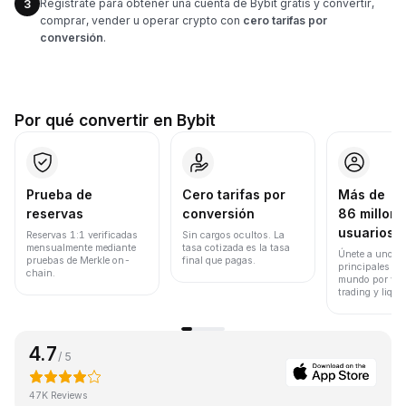
Regístrate para obtener una cuenta de Bybit gratis y convertir,
3
comprar, vender u operar crypto con
cero tarifas por
conversión
.
Por qué convertir en Bybit
Prueba de
Cero tarifas por
Más de
reservas
conversión
86 millone
usuarios
Reservas 1:1 verificadas
Sin cargos ocultos. La
mensualmente mediante
tasa cotizada es la tasa
Únete a uno de
pruebas de Merkle on-
final que pagas.
principales ex
chain.
mundo por vol
trading y liqui
4.7
/ 5
47K Reviews