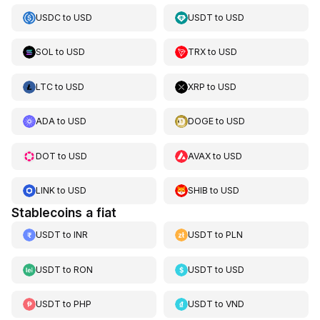
USDC
to
USD
USDT
to
USD
SOL
to
USD
TRX
to
USD
LTC
to
USD
XRP
to
USD
ADA
to
USD
DOGE
to
USD
DOT
to
USD
AVAX
to
USD
LINK
to
USD
SHIB
to
USD
Stablecoins a fiat
USDT
to
INR
USDT
to
PLN
USDT
to
RON
USDT
to
USD
USDT
to
PHP
USDT
to
VND