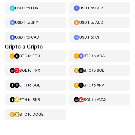
USDT
to
EUR
USDT
to
GBP
USDT
to
JPY
USDT
to
AUD
USDT
to
CAD
USDT
to
CHF
Cripto a Cripto
BTC
to
ETH
BTC
to
ADA
SOL
to
TRX
BTC
to
SOL
ETH
to
SOL
BTC
to
XRP
ETH
to
BNB
SOL
to
AVAX
BTC
to
DOGE