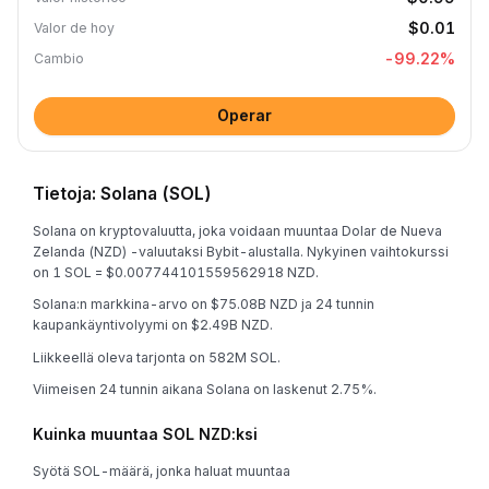
$0.01
Valor de hoy
-99.22
%
Cambio
Operar
Tietoja: Solana (SOL)
Solana on kryptovaluutta, joka voidaan muuntaa Dolar de Nueva
Zelanda (NZD) -valuutaksi Bybit-alustalla. Nykyinen vaihtokurssi
on 1 SOL = $0.007744101559562918 NZD.
Solana:n markkina-arvo on $75.08B NZD ja 24 tunnin
kaupankäyntivolyymi on $2.49B NZD.
Liikkeellä oleva tarjonta on 582M SOL.
Viimeisen 24 tunnin aikana Solana on laskenut 2.75%.
Kuinka muuntaa SOL NZD:ksi
Syötä SOL-määrä, jonka haluat muuntaa