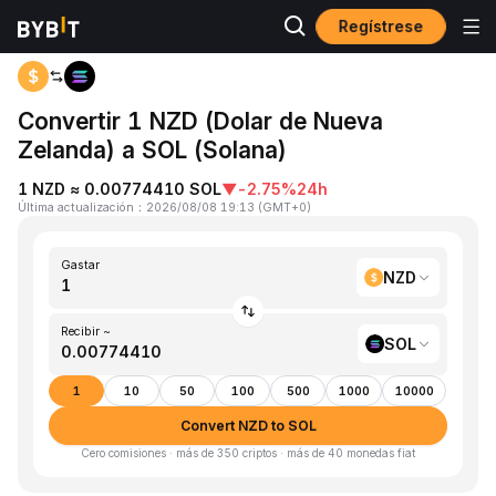
Regístrese
Inicio
NZD to SOL
Convertir 1 NZD (Dolar de Nueva
Zelanda) a SOL (Solana)
1 NZD ≈ 0.00774410 SOL
▼
-2.75%
24h
Última actualización
：
2026/08/08 19:13
(
GMT+0
)
Gastar
NZD
Recibir ~
SOL
1
10
50
100
500
1000
10000
Convert NZD to SOL
Cero comisiones · más de 350 criptos · más de 40 monedas fiat