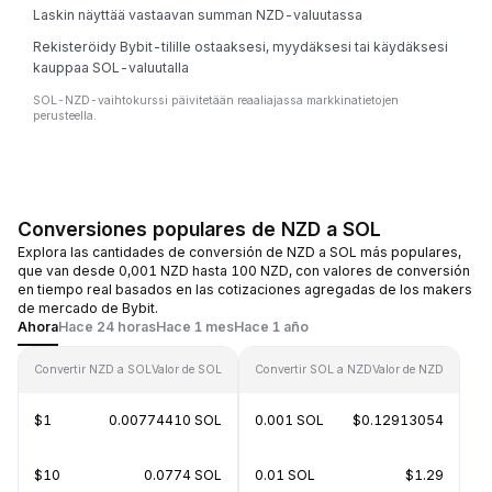
Laskin näyttää vastaavan summan NZD-valuutassa
Rekisteröidy Bybit-tilille ostaaksesi, myydäksesi tai käydäksesi
kauppaa SOL-valuutalla
SOL-NZD-vaihtokurssi päivitetään reaaliajassa markkinatietojen
perusteella.
Conversiones populares de NZD a SOL
Explora las cantidades de conversión de NZD a SOL más populares,
que van desde 0,001 NZD hasta 100 NZD, con valores de conversión
en tiempo real basados en las cotizaciones agregadas de los makers
de mercado de Bybit.
Ahora
Hace 24 horas
Hace 1 mes
Hace 1 año
Convertir NZD a SOL
Valor de SOL
Convertir SOL a NZD
Valor de NZD
$1
0.00774410 SOL
0.001 SOL
$0.12913054
$10
0.0774 SOL
0.01 SOL
$1.29