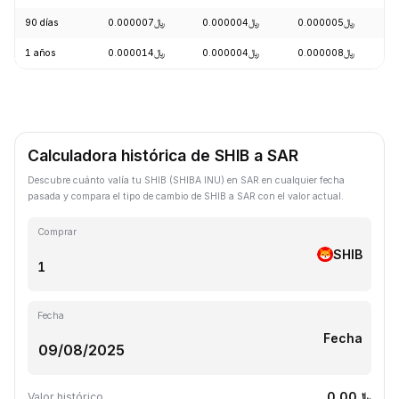
90 días
﷼0.000007
﷼0.000004
﷼0.000005
-
1 años
﷼0.000014
﷼0.000004
﷼0.000008
-
Calculadora histórica de SHIB a SAR
Descubre cuánto valía tu SHIB (SHIBA INU) en SAR en cualquier fecha
pasada y compara el tipo de cambio de SHIB a SAR con el valor actual.
Comprar
SHIB
Fecha
Fecha
﷼0.00
Valor histórico