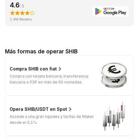
4.6
/ 5
1.4M Reviews
Más formas de operar SHIB
Compra SHIB con fiat
Compra con tarjeta bancaria, transferencia
bancaria o P2P en más de 60 monedas.
Opera SHIB/USDT en Spot
Accede a una gran liquidez y tarifas de Maker
desde el 0,1%.