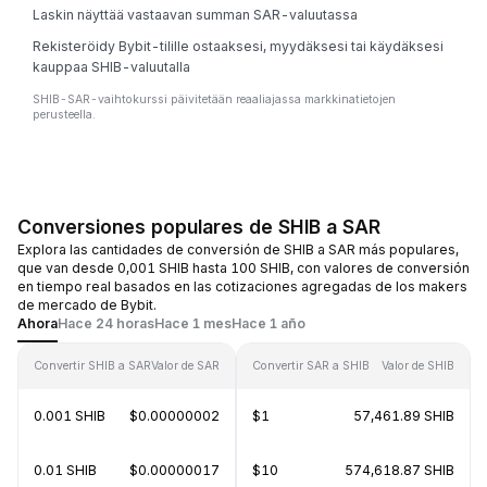
Laskin näyttää vastaavan summan SAR-valuutassa
Rekisteröidy Bybit-tilille ostaaksesi, myydäksesi tai käydäksesi
kauppaa SHIB-valuutalla
SHIB-SAR-vaihtokurssi päivitetään reaaliajassa markkinatietojen
perusteella.
Conversiones populares de SHIB a SAR
Explora las cantidades de conversión de SHIB a SAR más populares,
que van desde 0,001 SHIB hasta 100 SHIB, con valores de conversión
en tiempo real basados en las cotizaciones agregadas de los makers
de mercado de Bybit.
Ahora
Hace 24 horas
Hace 1 mes
Hace 1 año
Convertir SHIB a SAR
Valor de SAR
Convertir SAR a SHIB
Valor de SHIB
0.001 SHIB
$0.00000002
$1
57,461.89 SHIB
0.01 SHIB
$0.00000017
$10
574,618.87 SHIB