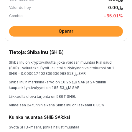
﷼0.00
Valor de hoy
-65.01
%
Cambio
Operar
Tietoja: Shiba Inu (SHIB)
Shiba Inu on kryptovaluutta, joka voidaan muuntaa Rial saudí
(SAR) -valuutaksi Bybit-alustalla. Nykyinen vaihtokurssi on 1
SHIB = ﷼0.000017402839636968613 SAR.
Shiba Inu:n markkina-arvo on ﷼10.25B SAR ja 24 tunnin
kaupankäyntivolyymi on ﷼185.53M SAR.
Liikkeellä oleva tarjonta on 589T SHIB.
Viimeisen 24 tunnin aikana Shiba Inu on laskenut 0.81%.
Kuinka muuntaa SHIB SAR:ksi
Syötä SHIB-määrä, jonka haluat muuntaa