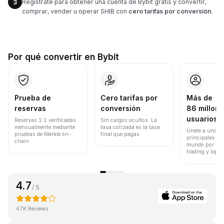
Regístrate para obtener una cuenta de Bybit gratis y convertir,
3
comprar, vender u operar SHIB con
cero tarifas por conversión
.
Por qué convertir en Bybit
Prueba de
Cero tarifas por
Más de
reservas
conversión
86 millone
usuarios
Reservas 1:1 verificadas
Sin cargos ocultos. La
mensualmente mediante
tasa cotizada es la tasa
Únete a uno de
pruebas de Merkle on-
final que pagas.
principales ex
chain.
mundo por vol
trading y liqui
4.7
/ 5
47K Reviews