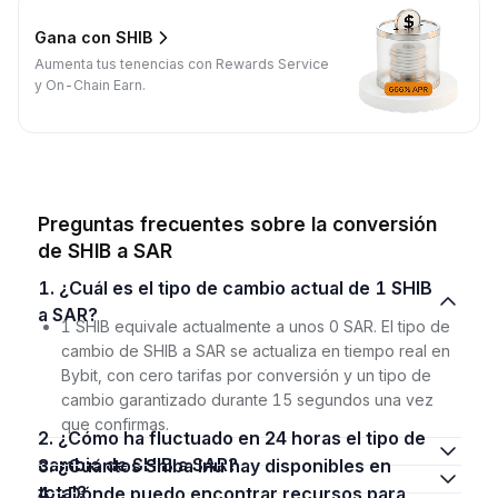
Gana con SHIB
Aumenta tus tenencias con Rewards Service
y On-Chain Earn.
Preguntas frecuentes sobre la conversión
de SHIB a SAR
1. ¿Cuál es el tipo de cambio actual de 1 SHIB
a SAR?
1 SHIB equivale actualmente a unos 0 SAR. El tipo de
cambio de SHIB a SAR se actualiza en tiempo real en
Bybit, con cero tarifas por conversión y un tipo de
cambio garantizado durante 15 segundos una vez
que confirmas.
2. ¿Cómo ha fluctuado en 24 horas el tipo de
cambio de SHIB a SAR?
3. ¿Cuántos Shiba Inu hay disponibles en
total?
4. ¿Dónde puedo encontrar recursos para