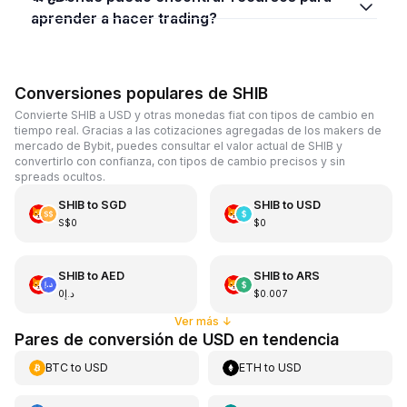
aprender a hacer trading?
Conversiones populares de SHIB
Convierte SHIB a USD y otras monedas fiat con tipos de cambio en
tiempo real. Gracias a las cotizaciones agregadas de los makers de
mercado de Bybit, puedes consultar el valor actual de SHIB y
convertirlo con confianza, con tipos de cambio precisos y sin
spreads ocultos.
SHIB
to
SGD
SHIB
to
USD
S$0
$0
SHIB
to
AED
SHIB
to
ARS
د.إ0
$0.007
Ver más
↓
Pares de conversión de USD en tendencia
BTC
to
USD
ETH
to
USD