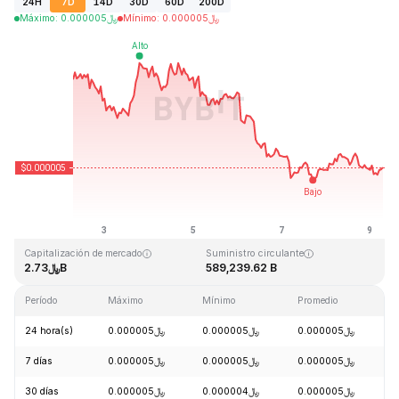
24H
7D
14D
30D
60D
200D
Máximo
:
0.000005
﷼
Mínimo
:
0.000005
﷼
Última actualización: 2026-08-09, 06:38 GMT+0
Máximo histórico
Mínimo histórico
﷼0.000000
﷼0.000086
Capitalización de mercado
Suministro circulante
﷼2.73B
589,239.62 B
Período
Máximo
Mínimo
Promedio
C
24 hora(s)
﷼0.000005
﷼0.000005
﷼0.000005
-
7 días
﷼0.000005
﷼0.000005
﷼0.000005
-
30 días
﷼0.000005
﷼0.000004
﷼0.000005
+