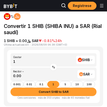
Regístrese
Inicio
SHIB to SAR
Convertir 1 SHIB (SHIBA INU) a SAR (Rial
saudí)
1 SHIB ≈ ﷼0.00 SAR
▼
-0.81%
24h
Última actualización
：
2026/08/09 06:38
(
GMT+0
)
Gastar
SHIB
Recibir ~
SAR
0.001
0.01
0.1
1
5
10
100
Convert SHIB to SAR
Cero comisiones · más de 350 criptos · más de 40 monedas fiat