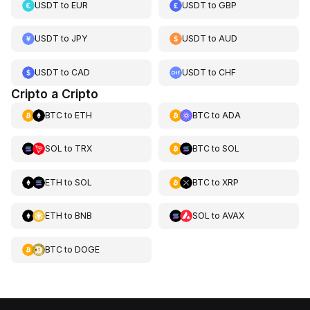
USDT
to
EUR
USDT
to
GBP
USDT
to
JPY
USDT
to
AUD
USDT
to
CAD
USDT
to
CHF
Cripto a Cripto
BTC
to
ETH
BTC
to
ADA
SOL
to
TRX
BTC
to
SOL
ETH
to
SOL
BTC
to
XRP
ETH
to
BNB
SOL
to
AVAX
BTC
to
DOGE