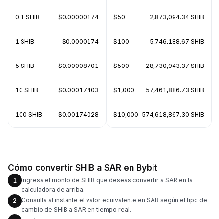
0.1 SHIB
$0.00000174
$50
2,873,094.34 SHIB
1 SHIB
$0.0000174
$100
5,746,188.67 SHIB
5 SHIB
$0.00008701
$500
28,730,943.37 SHIB
10 SHIB
$0.00017403
$1,000
57,461,886.73 SHIB
100 SHIB
$0.00174028
$10,000
574,618,867.30 SHIB
Cómo convertir SHIB a SAR en Bybit
Ingresa el monto de SHIB que deseas convertir a SAR en la
1
calculadora de arriba.
Consulta al instante el valor equivalente en SAR según el tipo de
2
cambio de SHIB a SAR en tiempo real.