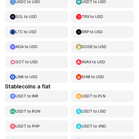
USDC
to
USD
USDT
to
USD
SOL
to
USD
TRX
to
USD
LTC
to
USD
XRP
to
USD
ADA
to
USD
DOGE
to
USD
DOT
to
USD
AVAX
to
USD
LINK
to
USD
SHIB
to
USD
Stablecoins a fiat
USDT
to
INR
USDT
to
PLN
USDT
to
RON
USDT
to
USD
USDT
to
PHP
USDT
to
VND