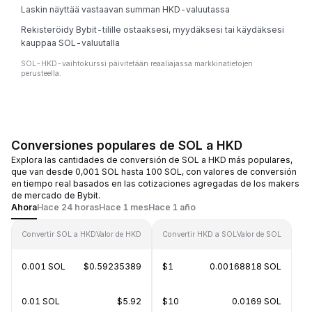
Laskin näyttää vastaavan summan HKD-valuutassa
Rekisteröidy Bybit-tilille ostaaksesi, myydäksesi tai käydäksesi
kauppaa SOL-valuutalla
SOL-HKD-vaihtokurssi päivitetään reaaliajassa markkinatietojen
perusteella.
Conversiones populares de SOL a HKD
Explora las cantidades de conversión de SOL a HKD más populares,
que van desde 0,001 SOL hasta 100 SOL, con valores de conversión
en tiempo real basados en las cotizaciones agregadas de los makers
de mercado de Bybit.
Ahora
Hace 24 horas
Hace 1 mes
Hace 1 año
Convertir SOL a HKD
Valor de HKD
Convertir HKD a SOL
Valor de SOL
0.001 SOL
$0.59235389
$1
0.00168818 SOL
0.01 SOL
$5.92
$10
0.0169 SOL