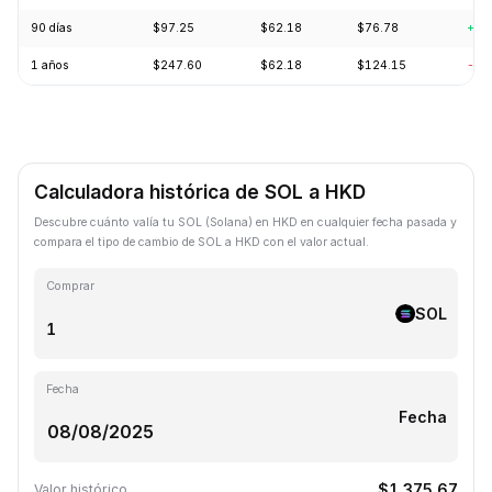
90 días
$97.25
$62.18
$76.78
+14
1 años
$247.60
$62.18
$124.15
-57
Calculadora histórica de SOL a HKD
Descubre cuánto valía tu SOL (Solana) en HKD en cualquier fecha pasada y
compara el tipo de cambio de SOL a HKD con el valor actual.
Comprar
SOL
Fecha
Fecha
$1,375.67
Valor histórico