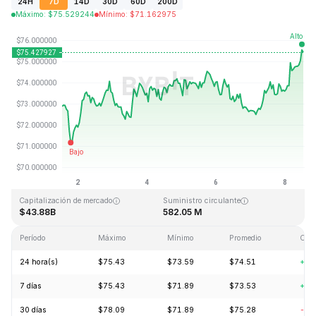
24H
7D
14D
30D
60D
200D
Máximo
:
$
75.529244
Mínimo
:
$
71.162975
Última actualización: 2026-08-08, 13:06 GMT+0
Máximo histórico
Mínimo histórico
$293.31
$0.500801
Capitalización de mercado
Suministro circulante
$43.88B
582.05 M
Período
Máximo
Mínimo
Promedio
Cam
24 hora(s)
$75.43
$73.59
$74.51
+2.
7 días
$75.43
$71.89
$73.53
+3.
30 días
$78.09
$71.89
$75.28
-2.