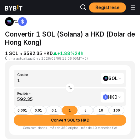
Regístrese
Inicio
SOL to HKD
Convertir 1 SOL (Solana) a HKD (Dolar de
Hong Kong)
1 SOL ≈ $592.35 HKD
▲
+1.88%
24h
Última actualización
：
2026/08/08 13:06
(
GMT+0
)
Gastar
SOL
Recibir ~
HKD
0.001
0.01
0.1
1
5
10
100
Convert SOL to HKD
Cero comisiones · más de 350 criptos · más de 40 monedas fiat