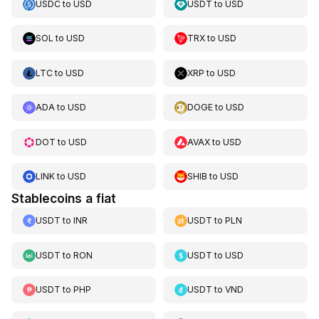
USDC
to
USD
USDT
to
USD
SOL
to
USD
TRX
to
USD
LTC
to
USD
XRP
to
USD
ADA
to
USD
DOGE
to
USD
DOT
to
USD
AVAX
to
USD
LINK
to
USD
SHIB
to
USD
Stablecoins a fiat
USDT
to
INR
USDT
to
PLN
USDT
to
RON
USDT
to
USD
USDT
to
PHP
USDT
to
VND