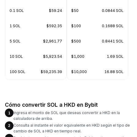
0.1 SOL
$59.24
$50
0.0844 SOL
1 SOL
$592.35
$100
0.1688 SOL
5 SOL
$2,961.77
$500
0.8441 SOL
10 SOL
$5,923.54
$1,000
1.69 SOL
100 SOL
$59,235.39
$10,000
16.88 SOL
Cómo convertir SOL a HKD en Bybit
Ingresa el monto de SOL que deseas convertir a HKD en la
1
calculadora de arriba.
Consulta al instante el valor equivalente en HKD según el tipo de
2
cambio de SOL a HKD en tiempo real.