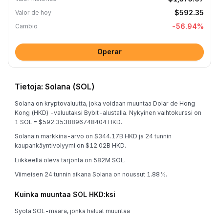
$592.35
Valor de hoy
-56.94
%
Cambio
Operar
Tietoja: Solana (SOL)
Solana on kryptovaluutta, joka voidaan muuntaa Dolar de Hong
Kong (HKD) -valuutaksi Bybit-alustalla. Nykyinen vaihtokurssi on
1 SOL = $592.3538896748404 HKD.
Solana:n markkina-arvo on $344.17B HKD ja 24 tunnin
kaupankäyntivolyymi on $12.02B HKD.
Liikkeellä oleva tarjonta on 582M SOL.
Viimeisen 24 tunnin aikana Solana on noussut 1.88%.
Kuinka muuntaa SOL HKD:ksi
Syötä SOL-määrä, jonka haluat muuntaa