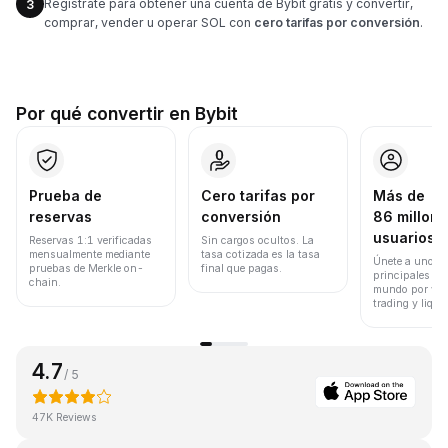
Regístrate para obtener una cuenta de Bybit gratis y convertir,
3
comprar, vender u operar SOL con
cero tarifas por conversión
.
Por qué convertir en Bybit
Prueba de
Cero tarifas por
Más de
reservas
conversión
86 millone
usuarios
Reservas 1:1 verificadas
Sin cargos ocultos. La
mensualmente mediante
tasa cotizada es la tasa
Únete a uno de
pruebas de Merkle on-
final que pagas.
principales ex
chain.
mundo por vol
trading y liqui
4.7
/ 5
47K Reviews