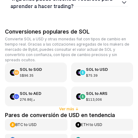
aprender a hacer trading?
Conversiones populares de SOL
Convierte SOL a USD y otras monedas fiat con tipos de cambio en
tiempo real. Gracias a las cotizaciones agregadas de los makers de
mercado de Bybit, puedes consultar el valor actual de SOL y
convertirlo con confianza, con tipos de cambio precisos y sin
spreads ocultos.
SOL
to
SGD
SOL
to
USD
S$96.35
$75.39
SOL
to
AED
SOL
to
ARS
د.إ276.86
$113,006
Ver más
↓
Pares de conversión de USD en tendencia
BTC
to
USD
ETH
to
USD