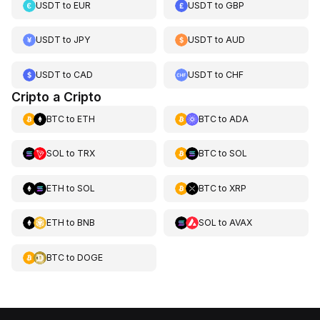
USDT
to
EUR
USDT
to
GBP
USDT
to
JPY
USDT
to
AUD
USDT
to
CAD
USDT
to
CHF
Cripto a Cripto
BTC
to
ETH
BTC
to
ADA
SOL
to
TRX
BTC
to
SOL
ETH
to
SOL
BTC
to
XRP
ETH
to
BNB
SOL
to
AVAX
BTC
to
DOGE