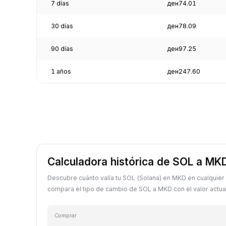
7 días
ден74.01
30 días
ден78.09
90 días
ден97.25
1 años
ден247.60
Calculadora histórica de SOL a MK
Descubre cuánto valía tu SOL (Solana) en MKD en cualquier
compara el tipo de cambio de SOL a MKD con el valor actual
Comprar