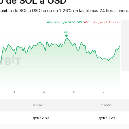
io de SOL a USD
e cambio de SOL a USD ha up un 1.26% en las últimas 24 horas, incr
Máximo
:
ден
74.517697
Mínimo
:
ден
71.162975
Mínimo
Promedio
ден72.63
ден73.23