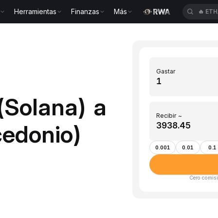
Herramientas
Finanzas
Más
🔥
ETH
Gastar
(Solana) a
Recibir ~
edonio)
0.001
0.01
0.1
Cero comisi