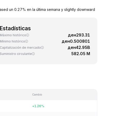
eased un 0.27% en la última semana y slightly downward
Estadísticas
ден293.31
Máximo histórico
ден0.500801
Mínimo histórico
ден42.95B
Capitalización de mercado
582.05 M
Suministro circulante
Cambio
+1.26%