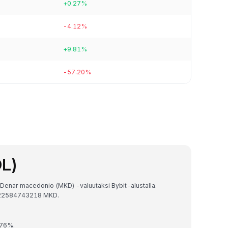
+0.27%
-4.12%
+9.81%
-57.20%
OL)
 Denar macedonio (MKD) -valuutaksi Bybit-alustalla.
4522584743218 MKD.
.76%.