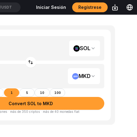
Regístrese
Iniciar Sesión
/USDT
SOL
MKD
1
5
10
100
Convert SOL to MKD
ones · más de 350 criptos · más de 40 monedas fiat