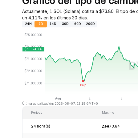
Gráfico del tipo de camb
Actualmente, 1 SOL (Solana) cotiza a $73.80. El tipo d
un 4.12% en los últimos 30 días.
24H
7D
14D
30D
60D
200D
Última actualización: 2026-08-07, 13:15 GMT+0
Período
Máximo
24 hora(s)
ден73.84