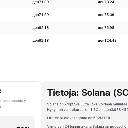
ден71.89
ден73.24
ден71.89
ден75.36
ден62.18
ден76.98
ден62.18
ден124.43
Tietoja: Solana (S
D
 fecha pasada y
Solana on kryptovaluutta, joka voidaan muuntaa
.
Nykyinen vaihtokurssi on 1 SOL = ден3,938.
Liikkeellä oleva tarjonta on 582M SOL.
Viimeisen 24 tunnin aikana Solana on noussut 0