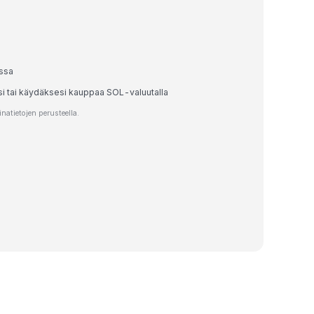
ssa
si tai käydäksesi kauppaa SOL-valuutalla
atietojen perusteella.