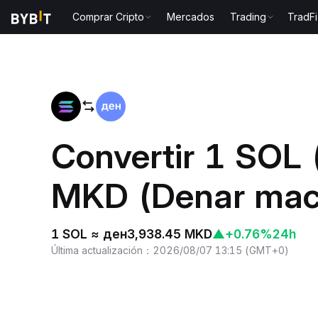
Comprar Cripto
Mercados
Trading
TradFi
Inicio
SOL to MKD
Convertir 1 SOL 
MKD (Denar mac
1 SOL ≈ ден3,938.45 MKD
▲
+0.76%
24h
Última actualización
：
2026/08/07 13:15
(
GMT+0
)