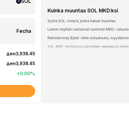
SOL
Kuinka muuntaa SOL MKD:ksi
Syötä SOL-määrä, jonka haluat muuntaa
Laskin näyttää vastaavan summan MKD-valuuta
Fecha
Rekisteröidy Bybit-tilille ostaaksesi, myydäkse
SOL-MKD-vaihtokurssi päivitetään reaaliajassa markkin
ден3,938.45
ден3,938.45
+
0.00
%