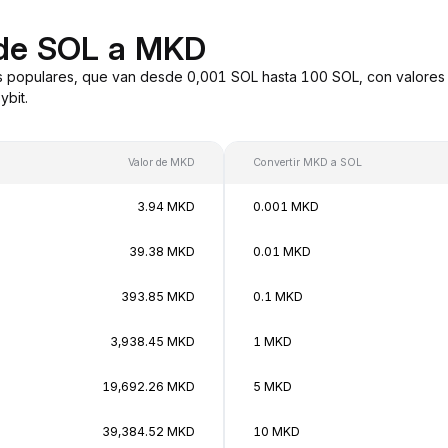
 de SOL a MKD
 populares, que van desde 0,001 SOL hasta 100 SOL, con valores 
bit.
Valor de MKD
Convertir MKD a SOL
3.94 MKD
0.001 MKD
39.38 MKD
0.01 MKD
393.85 MKD
0.1 MKD
3,938.45 MKD
1 MKD
19,692.26 MKD
5 MKD
39,384.52 MKD
10 MKD