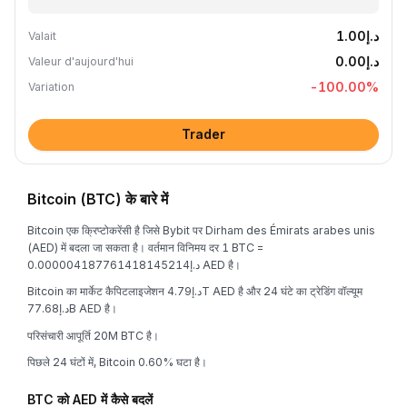
د.إ1.00
Valait
د.إ0.00
Valeur d'aujourd'hui
-100.00
%
Variation
Trader
Bitcoin (BTC) के बारे में
Bitcoin एक क्रिप्टोकरेंसी है जिसे Bybit पर Dirham des Émirats arabes unis
(AED) में बदला जा सकता है। वर्तमान विनिमय दर 1 BTC =
د.إ0.000004187761418145214 AED है।
Bitcoin का मार्केट कैपिटलाइजेशन د.إ4.79T AED है और 24 घंटे का ट्रेडिंग वॉल्यूम
د.إ77.68B AED है।
परिसंचारी आपूर्ति 20M BTC है।
पिछले 24 घंटों में, Bitcoin 0.60% घटा है।
BTC को AED में कैसे बदलें