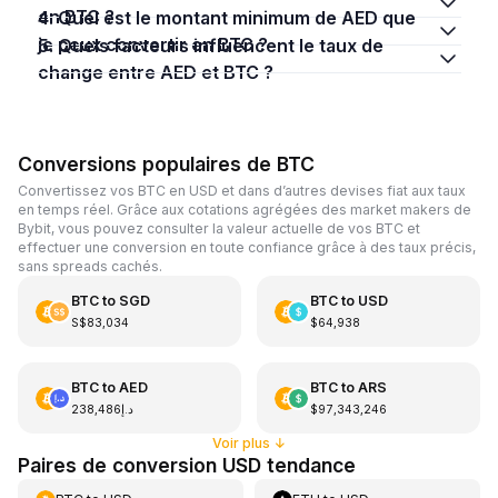
en BTC ?
4. Quel est le montant minimum de AED que
je peux convertir en BTC ?
5. Quels facteurs influencent le taux de
change entre AED et BTC ?
Conversions populaires de BTC
Convertissez vos BTC en USD et dans d’autres devises fiat aux taux
en temps réel. Grâce aux cotations agrégées des market makers de
Bybit, vous pouvez consulter la valeur actuelle de vos BTC et
effectuer une conversion en toute confiance grâce à des taux précis,
sans spreads cachés.
BTC
to
SGD
BTC
to
USD
S$83,034
$64,938
BTC
to
AED
BTC
to
ARS
د.إ238,486
$97,343,246
Voir plus
↓
Paires de conversion USD tendance