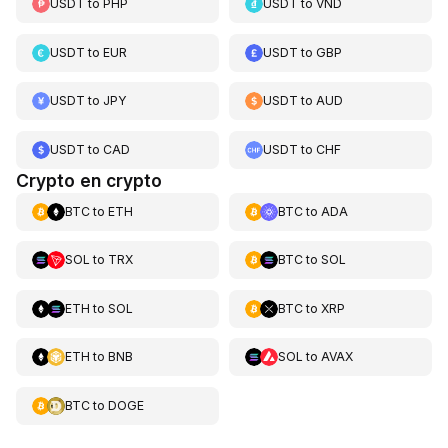
USDT
to
PHP
USDT
to
VND
USDT
to
EUR
USDT
to
GBP
USDT
to
JPY
USDT
to
AUD
USDT
to
CAD
USDT
to
CHF
Crypto en crypto
BTC
to
ETH
BTC
to
ADA
SOL
to
TRX
BTC
to
SOL
ETH
to
SOL
BTC
to
XRP
ETH
to
BNB
SOL
to
AVAX
BTC
to
DOGE