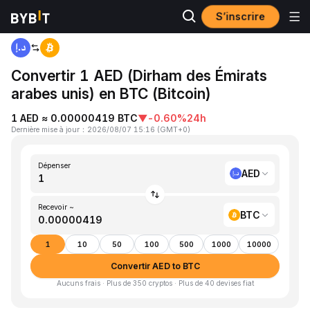
S’inscrire
Accueil
AED to BTC
Convertir 1 AED (Dirham des Émirats
arabes unis) en BTC (Bitcoin)
1 AED ≈ 0.00000419 BTC
▼
-0.60%
24h
Dernière mise à jour
：
2026/08/07 15:16
(
GMT+0
)
Dépenser
AED
Recevoir ~
BTC
1
10
50
100
500
1000
10000
Convertir AED to BTC
Aucuns frais · Plus de 350 cryptos · Plus de 40 devises fiat