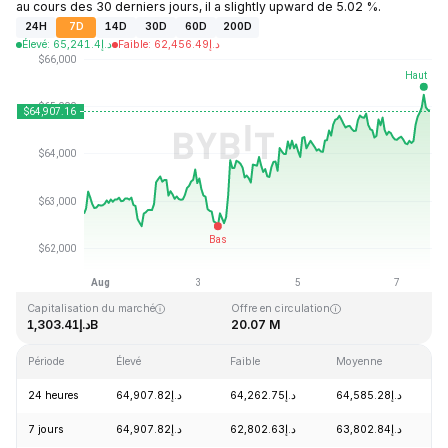
au cours des 30 derniers jours, il a slightly upward de 5.02 %.
24H
7D
14D
30D
60D
200D
Élevé
:
65,241.4
د.إ
Faible
:
62,456.49
د.إ
Dernière mise à jour : 2026-08-07, 15:16 GMT+0
Plus haut niveau historique
Plus bas niveau historique
د.إ67.81
د.إ126,080.00
Capitalisation du marché
Offre en circulation
د.إ1,303.41B
20.07 M
Période
Élevé
Faible
Moyenne
V
24 heures
د.إ64,907.82
د.إ64,262.75
د.إ64,585.28
7 jours
د.إ64,907.82
د.إ62,802.63
د.إ63,802.84