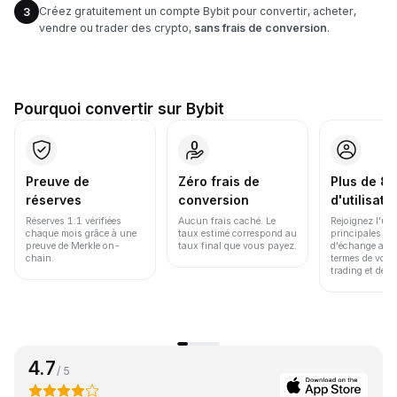
Créez gratuitement un compte Bybit pour convertir, acheter,
3
vendre ou trader des crypto,
sans frais de conversion
.
Pourquoi convertir sur Bybit
Preuve de
Zéro frais de
Plus de 86
réserves
conversion
d'utilisate
Réserves 1:1 vérifiées
Aucun frais caché. Le
Rejoignez l'un
chaque mois grâce à une
taux estimé correspond au
principales pl
preuve de Merkle on-
taux final que vous payez.
d'échange au 
chain.
termes de volu
trading et de li
4.7
/ 5