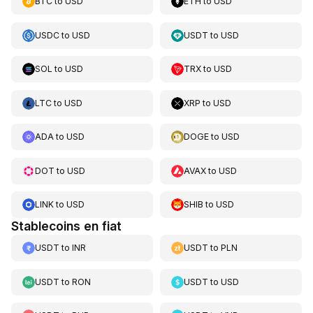
BTC
to
USD
ETH
to
USD
USDC
to
USD
USDT
to
USD
SOL
to
USD
TRX
to
USD
LTC
to
USD
XRP
to
USD
ADA
to
USD
DOGE
to
USD
DOT
to
USD
AVAX
to
USD
LINK
to
USD
SHIB
to
USD
Stablecoins en fiat
USDT
to
INR
USDT
to
PLN
USDT
to
RON
USDT
to
USD