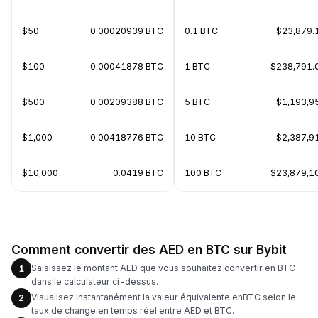
$50
0.00020939 BTC
0.1 BTC
$23,879.
$100
0.00041878 BTC
1 BTC
$238,791.
$500
0.00209388 BTC
5 BTC
$1,193,9
$1,000
0.00418776 BTC
10 BTC
$2,387,9
$10,000
0.0419 BTC
100 BTC
$23,879,1
Comment convertir des AED en BTC sur Bybit
Saisissez le montant AED que vous souhaitez convertir en BTC
1
dans le calculateur ci-dessus.
Visualisez instantanément la valeur équivalente enBTC selon le
2
taux de change en temps réel entre AED et BTC.