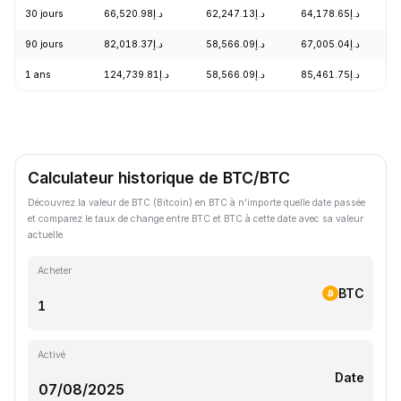
30 jours
د.إ66,520.98
د.إ62,247.13
د.إ64,178.65
90 jours
د.إ82,018.37
د.إ58,566.09
د.إ67,005.04
1 ans
د.إ124,739.81
د.إ58,566.09
د.إ85,461.75
Calculateur historique de BTC/BTC
Découvrez la valeur de BTC (Bitcoin) en BTC à n'importe quelle date passée
et comparez le taux de change entre BTC et BTC à cette date avec sa valeur
actuelle.
Acheter
BTC
Activé
Date