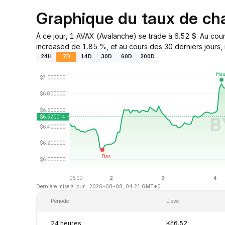
Graphique du taux de c
À ce jour, 1 AVAX (Avalanche) se trade à 6.52 $. Au cou
increased de 1.85 %, et au cours des 30 derniers jours, i
24H
7D
14D
30D
60D
200D
Dernière mise à jour : 2026-08-08, 04:21 GMT+0
Période
Élevé
24 heures
Kč6.52