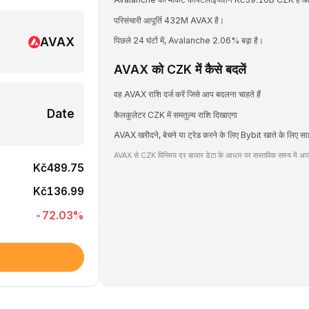
परिसंचारी आपूर्ति 432M AVAX है।
AVAX
पिछले 24 घंटों में, Avalanche 2.06% बढ़ा है।
AVAX को CZK में कैसे बदलें
वह AVAX राशि दर्ज करें जिसे आप बदलना चाहते हैं
Date
कैलकुलेटर CZK में समतुल्य राशि दिखाएगा
AVAX खरीदने, बेचने या ट्रेड करने के लिए Bybit खाते के लिए सा
AVAX से CZK विनिमय दर बाजार डेटा के आधार पर वास्तविक समय में अपड
Kč489.75
Kč136.99
-72.03
%