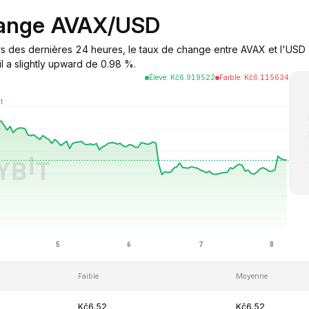
hange AVAX/USD
rs des dernières 24 heures, le taux de change entre AVAX et l'USD 
l a slightly upward de 0.98 %.
Élevé
:
Kč
6.919522
Faible
:
Kč
6.115634
Faible
Moyenne
Kč6.52
Kč6.52