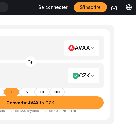
S’inscrire
Se connecter
DT
AVAX
CZK
1
5
10
100
Convertir AVAX to CZK
is · Plus de 350 cryptos · Plus de 40 devises fiat