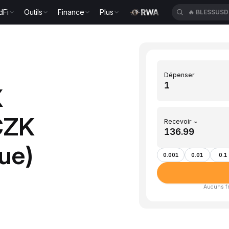
dFi
Outils
Finance
Plus
🔥
XAUT/US
Dépenser
X
CZK
Recevoir ~
ue)
0.001
0.01
0.1
Aucuns fra