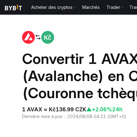
Acheter des cryptos
Marchés
Trader
Tra
Accueil
AVAX to CZK
Convertir 1 AVA
(Avalanche) en 
(Couronne tchèq
1 AVAX ≈ Kč136.99 CZK
▲
+2.06%
24h
Dernière mise à jour
：
2026/08/08 04:21
(
GMT+0
)