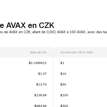
de AVAX en CZK
es de AVAX en CZK, allant de 0,001 AVAX à 100 AVAX, avec des tau
Valeur de CZK
Convertir des CZK en AVAX
$0.1369912
$1
$1.37
$10
$13.70
$50
$136.99
$100
$684.96
$500