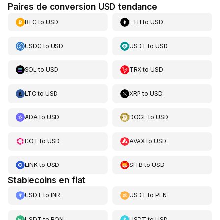
Paires de conversion USD tendance
BTC
to
USD
ETH
to
USD
USDC
to
USD
USDT
to
USD
SOL
to
USD
TRX
to
USD
LTC
to
USD
XRP
to
USD
ADA
to
USD
DOGE
to
USD
DOT
to
USD
AVAX
to
USD
LINK
to
USD
SHIB
to
USD
Stablecoins en fiat
USDT
to
INR
USDT
to
PLN
USDT
to
RON
USDT
to
USD