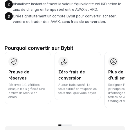
Visualisez instantanément la valeur équivalente enHKD selon le
2
taux de change en temps réel entre AVAX et HKD.
Créez gratuitement un compte Bybit pour convertir, acheter,
3
vendre ou trader des AVAX,
sans frais de conversion
.
Pourquoi convertir sur Bybit
Preuve de
Zéro frais de
Plus de 86
réserves
conversion
d'utilisate
Réserves 1:1 vérifiées
Aucun frais caché. Le
Rejoignez l'un
chaque mois grâce à une
taux estimé correspond au
principales pl
preuve de Merkle on-
taux final que vous payez.
d'échange au 
chain.
termes de volu
trading et de li