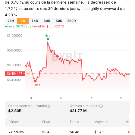
de 0.70 %, au cours de la dernière semaine, il a decreased de
1.72 %, et au cours des 30 derniers jours, il a slightly downward de
4.28 %.
24H
7D
14D
30D
60D
200D
Élevé
:
$
6.919522
Faible
:
$
6.382272
Dernière mise à jour : 2026-08-09, 14:12 GMT+0
Plus haut niveau historique
Plus bas niveau historique
$144.96
$2.80
Capitalisation du marché
Offre en circulation
$2.80B
431.77 M
Période
Élevé
Faible
Moyenne
Variat
24 heures
$6.48
$6.48
$6.48
-0.7