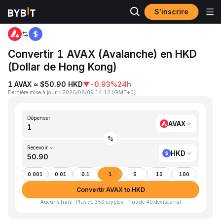
S’inscrire
Accueil
AVAX to HKD
Convertir 1 AVAX (Avalanche) en HKD
(Dollar de Hong Kong)
1 AVAX ≈ $50.90 HKD
▼
-0.93%
24h
Dernière mise à jour
：
2026/08/09 14:12
(
GMT+0
)
Dépenser
AVAX
Recevoir ~
HKD
0.001
0.01
0.1
1
5
10
100
Convertir AVAX to HKD
Aucuns frais · Plus de 350 cryptos · Plus de 40 devises fiat