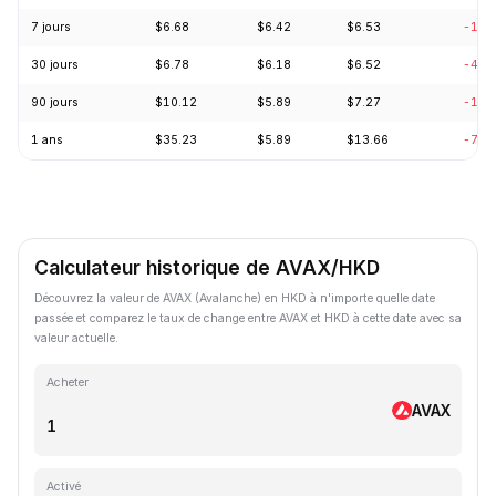
7 jours
$6.68
$6.42
$6.53
-1.7
30 jours
$6.78
$6.18
$6.52
-4.2
90 jours
$10.12
$5.89
$7.27
-1.8
1 ans
$35.23
$5.89
$13.66
-73.
Calculateur historique de AVAX/HKD
Découvrez la valeur de AVAX (Avalanche) en HKD à n'importe quelle date
passée et comparez le taux de change entre AVAX et HKD à cette date avec sa
valeur actuelle.
Acheter
AVAX
Activé