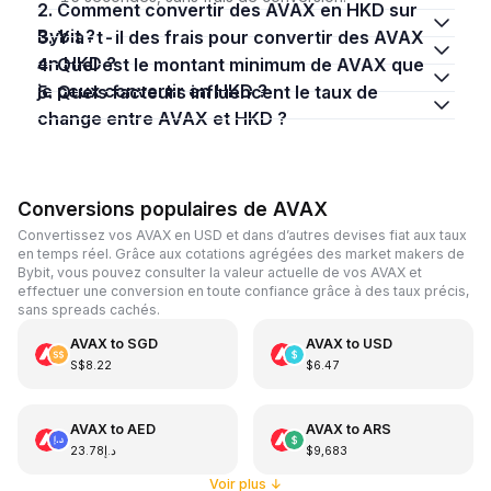
2. Comment convertir des AVAX en HKD sur
Bybit ?
3. Y a-t-il des frais pour convertir des AVAX
en HKD ?
4. Quel est le montant minimum de AVAX que
je peux convertir en HKD ?
5. Quels facteurs influencent le taux de
change entre AVAX et HKD ?
Conversions populaires de AVAX
Convertissez vos AVAX en USD et dans d’autres devises fiat aux taux
en temps réel. Grâce aux cotations agrégées des market makers de
Bybit, vous pouvez consulter la valeur actuelle de vos AVAX et
effectuer une conversion en toute confiance grâce à des taux précis,
sans spreads cachés.
AVAX
to
SGD
AVAX
to
USD
S$8.22
$6.47
AVAX
to
AED
AVAX
to
ARS
د.إ23.78
$9,683
Voir plus
↓