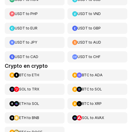
USDT
to
PHP
USDT
to
VND
USDT
to
EUR
USDT
to
GBP
USDT
to
JPY
USDT
to
AUD
USDT
to
CAD
USDT
to
CHF
Crypto en crypto
BTC
to
ETH
BTC
to
ADA
SOL
to
TRX
BTC
to
SOL
ETH
to
SOL
BTC
to
XRP
ETH
to
BNB
SOL
to
AVAX