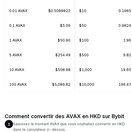
0.01 AVAX
$0.5089822
$10
0.1965
0.1 AVAX
$5.09
$50
0.9824
1 AVAX
$50.90
$100
1.96
5 AVAX
$254.49
$500
9.82
10 AVAX
$508.98
$1,000
19.65
100 AVAX
$5,089.82
$10,000
196.47
Comment convertir des AVAX en HKD sur Bybit
Saisissez le montant AVAX que vous souhaitez convertir en HKD
1
dans le calculateur ci-dessus.