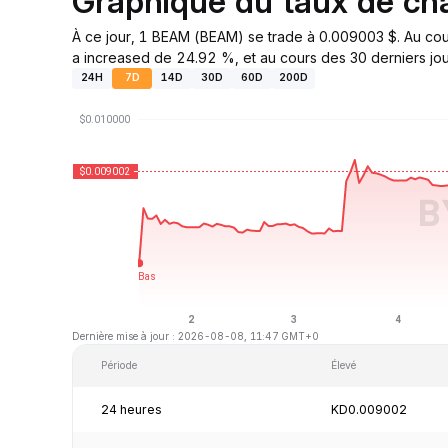
Graphique du taux de 
À ce jour, 1 BEAM (BEAM) se trade à 0.009003 $. Au cou
a increased de 24.92 %, et au cours des 30 derniers jour
24H
7D
14D
30D
60D
200D
Dernière mise à jour : 2026-08-08, 11:47 GMT+0
Période
Élevé
24 heures
KD0.009002