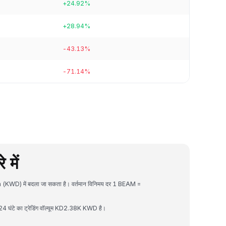
+24.92%
+28.94%
-43.13%
-71.14%
में
n (KWD) में बदला जा सकता है। वर्तमान विनिमय दर 1 BEAM =
घंटे का ट्रेडिंग वॉल्यूम KD2.38K KWD है।