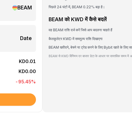
BEAM
पिछले 24 घंटों में, BEAM 0.22% बढ़ा है।
BEAM को KWD में कैसे बदलें
वह BEAM राशि दर्ज करें जिसे आप बदलना चाहते हैं
Date
कैलकुलेटर KWD में समतुल्य राशि दिखाएगा
BEAM खरीदने, बेचने या ट्रेड करने के लिए Bybit खाते के लिए स
BEAM से KWD विनिमय दर बाजार डेटा के आधार पर वास्तविक समय में अप
KD0.01
KD0.00
-95.45
%