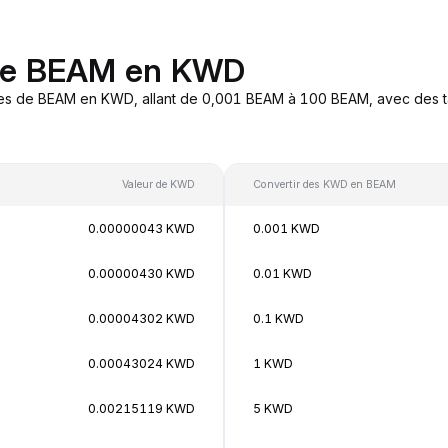
 de BEAM en KWD
res de BEAM en KWD, allant de 0,001 BEAM à 100 BEAM, avec des ta
Valeur de KWD
Convertir des KWD en BEAM
0.00000043 KWD
0.001 KWD
0.00000430 KWD
0.01 KWD
0.00004302 KWD
0.1 KWD
0.00043024 KWD
1 KWD
0.00215119 KWD
5 KWD