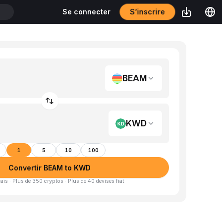
S’inscrire
Se connecter
T
BEAM
KWD
1
5
10
100
Convertir BEAM to KWD
is · Plus de 350 cryptos · Plus de 40 devises fiat