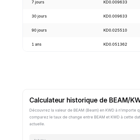
7 jours
KD0.009633
30 jours
KD0.009633
90 jours
KD0.025510
1 ans
KD0.051362
Calculateur historique de BEAM/K
Découvrez la valeur de BEAM (Beam) en KWD à n'importe q
comparez le taux de change entre BEAM et KWD à cette dat
actuelle.