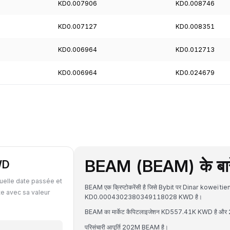
KD0.007906
KD0.008746
KD0.007127
KD0.008351
KD0.006964
KD0.012713
KD0.006964
KD0.024679
BEAM (BEAM) के बारे 
WD
uelle date passée et
BEAM एक क्रिप्टोकरेंसी है जिसे Bybit पर Dinar koweïtie
e avec sa valeur
KD0.0004302380349118028 KWD है।
BEAM का मार्केट कैपिटलाइजेशन KD557.41K KWD है और 24 
परिसंचारी आपूर्ति 202M BEAM है।