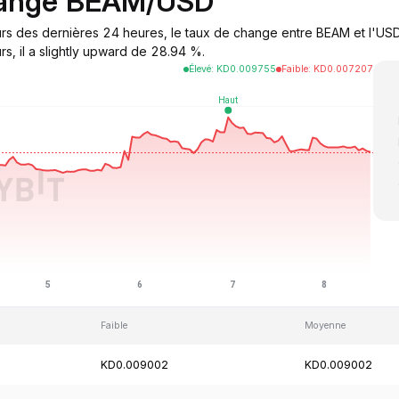
change BEAM/USD
rs des dernières 24 heures, le taux de change entre BEAM et l'USD
s, il a slightly upward de 28.94 %.
Élevé
:
KD
0.009755
Faible
:
KD
0.007207
Faible
Moyenne
KD0.009002
KD0.009002