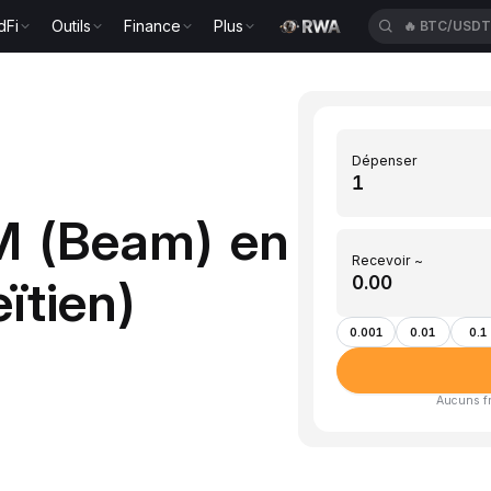
dFi
Outils
Finance
Plus
🔥
ETH/USD
Dépenser
M (Beam) en
Recevoir ~
ïtien)
0.001
0.01
0.1
Aucuns fra