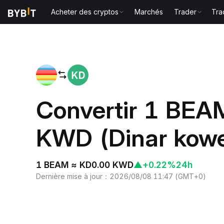
Acheter des cryptos
Marchés
Trader
Tra
Accueil
BEAM to KWD
Convertir 1 BEA
KWD (Dinar kowe
1 BEAM ≈ KD0.00 KWD
▲
+0.22%
24h
Dernière mise à jour
：
2026/08/08 11:47
(
GMT+0
)