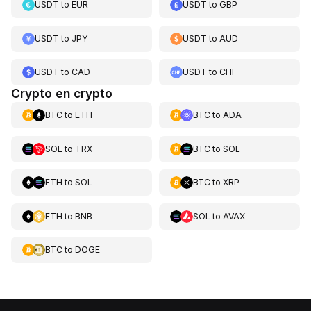
USDT
to
EUR
USDT
to
GBP
USDT
to
JPY
USDT
to
AUD
USDT
to
CAD
USDT
to
CHF
Crypto en crypto
BTC
to
ETH
BTC
to
ADA
SOL
to
TRX
BTC
to
SOL
ETH
to
SOL
BTC
to
XRP
ETH
to
BNB
SOL
to
AVAX
BTC
to
DOGE