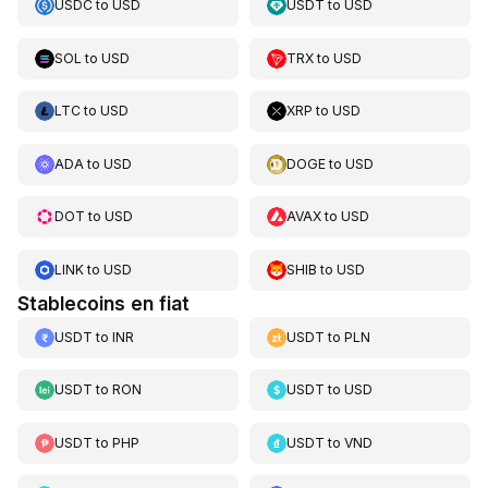
USDC
to
USD
USDT
to
USD
SOL
to
USD
TRX
to
USD
LTC
to
USD
XRP
to
USD
ADA
to
USD
DOGE
to
USD
DOT
to
USD
AVAX
to
USD
LINK
to
USD
SHIB
to
USD
Stablecoins en fiat
USDT
to
INR
USDT
to
PLN
USDT
to
RON
USDT
to
USD
USDT
to
PHP
USDT
to
VND