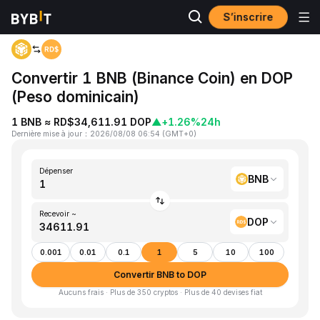
S’inscrire
Accueil
BNB to DOP
Convertir 1 BNB (Binance Coin) en DOP
(Peso dominicain)
1 BNB ≈ RD$34,611.91 DOP
▲
+1.26%
24h
Dernière mise à jour
：
2026/08/08 06:54
(
GMT+0
)
Dépenser
BNB
Recevoir ~
DOP
0.001
0.01
0.1
1
5
10
100
Convertir BNB to DOP
Aucuns frais · Plus de 350 cryptos · Plus de 40 devises fiat