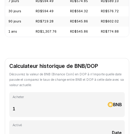
7 jours
RD$594.49
RD$574.85
RD$589.10
+
30 jours
RD$594.49
RD$564.32
RD$576.72
+
90 jours
RD$719.28
RD$545.86
RD$602.02
-
1 ans
RD$1,307.76
RD$545.86
RD$774.88
-
Calculateur historique de BNB/DOP
Découvrez la valeur de BNB (Binance Coin) en DOP à n'importe quelle date
passée et comparez le taux de change entre BNB et DOP à cette date avec sa
valeur actuelle.
Acheter
BNB
Activé
Date