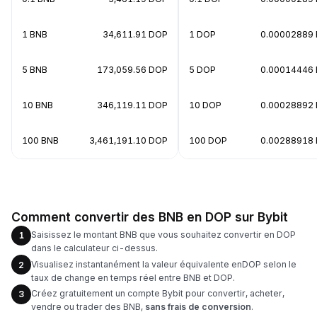
1 BNB
34,611.91 DOP
1 DOP
0.00002889
5 BNB
173,059.56 DOP
5 DOP
0.00014446
10 BNB
346,119.11 DOP
10 DOP
0.00028892
100 BNB
3,461,191.10 DOP
100 DOP
0.00288918
Comment convertir des BNB en DOP sur Bybit
Saisissez le montant BNB que vous souhaitez convertir en DOP
1
dans le calculateur ci-dessus.
Visualisez instantanément la valeur équivalente enDOP selon le
2
taux de change en temps réel entre BNB et DOP.
Créez gratuitement un compte Bybit pour convertir, acheter,
3
vendre ou trader des BNB,
sans frais de conversion
.