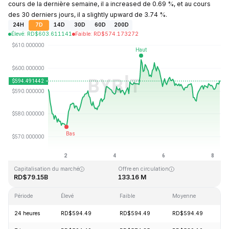
cours de la dernière semaine, il a increased de 0.69 %, et au cours
des 30 derniers jours, il a slightly upward de 3.74 %.
24H
7D
14D
30D
60D
200D
Élevé
:
RD$
603.611141
Faible
:
RD$
574.173272
Dernière mise à jour : 2026-08-08, 06:54 GMT+0
Plus haut niveau historique
Plus bas niveau historique
RD$1,369.99
RD$0.039818
Capitalisation du marché
Offre en circulation
RD$79.15B
133.16 M
Période
Élevé
Faible
Moyenne
V
24 heures
RD$594.49
RD$594.49
RD$594.49
+