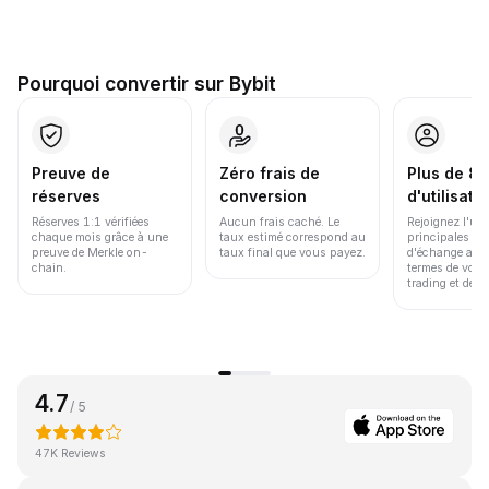
Pourquoi convertir sur Bybit
Preuve de
Zéro frais de
Plus de 86
réserves
conversion
d'utilisate
Réserves 1:1 vérifiées
Aucun frais caché. Le
Rejoignez l'un
chaque mois grâce à une
taux estimé correspond au
principales pl
preuve de Merkle on-
taux final que vous payez.
d'échange au 
chain.
termes de volu
trading et de li
4.7
/ 5
47K Reviews