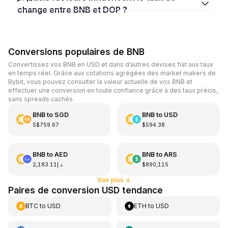
change entre BNB et DOP ?
Conversions populaires de BNB
Convertissez vos BNB en USD et dans d’autres devises fiat aux taux
en temps réel. Grâce aux cotations agrégées des market makers de
Bybit, vous pouvez consulter la valeur actuelle de vos BNB et
effectuer une conversion en toute confiance grâce à des taux précis,
sans spreads cachés.
BNB
to
SGD
BNB
to
USD
S$759.67
$594.38
BNB
to
AED
BNB
to
ARS
د.إ2,183.11
$890,115
Voir plus
↓
Paires de conversion USD tendance
BTC
to
USD
ETH
to
USD