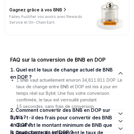
Gagnez grâce à vos BNB
Faites fructifier vos avoirs avec Rewards
Service et On-Chain Earn.
FAQ sur la conversion de BNB en DOP
1. Quel est le taux de change actuel de BNB
en DOP ?
1 BNB vaut actuellement environ 34,611.911 DOP. Le
taux de change entre BNB et DOP est mis à jour en
temps réel sur Bybit. Une fois votre conversion
confirmée, le taux est verrouillé pendant
15 secondes, sans frais de conversion.
2. Comment convertir des BNB en DOP sur
Bybit ?
3. Y a-t-il des frais pour convertir des BNB
en DOP ?
4. Quel est le montant minimum de BNB que
je peux convertir en DOP ?
5. Quels facteurs influencent le taux de