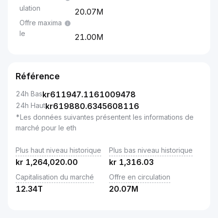
ulation
20.07M
Offre maxima
le
21.00M
Référence
24h Bas
kr
611947.1161009478
24h Haut
kr
619880.6345608116
*Les données suivantes présentent les informations de
marché pour le eth
Plus haut niveau historique
Plus bas niveau historique
kr
1,264,020.00
kr
1,316.03
Capitalisation du marché
Offre en circulation
12.34T
20.07M