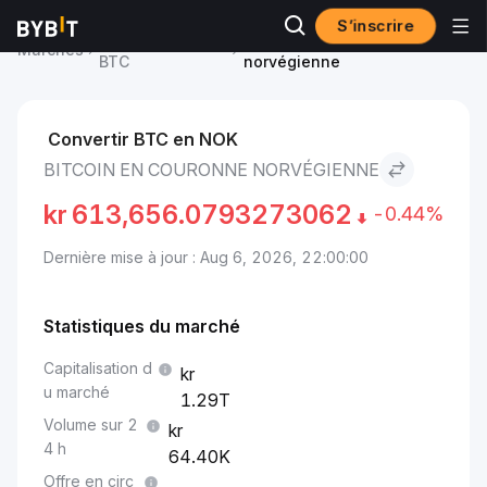
S’inscrire
Prix du Bitcoin
Bitcoin to Couronne
Marchés
BTC
norvégienne
Convertir BTC en NOK
BITCOIN EN COURONNE NORVÉGIENNE
kr
613,656.0793273062
-0.44%
Dernière mise à jour : Aug 6, 2026, 22:00:00
Statistiques du marché
Capitalisation d
u marché
1.29T
Volume sur 2
4 h
64.40K
Offre en circ