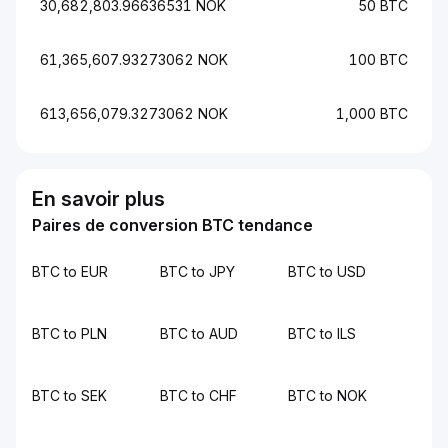
30,682,803.96636531 NOK
50 BTC
61,365,607.93273062 NOK
100 BTC
613,656,079.3273062 NOK
1,000 BTC
En savoir plus
Paires de conversion BTC tendance
BTC to EUR
BTC to JPY
BTC to USD
BTC to PLN
BTC to AUD
BTC to ILS
BTC to SEK
BTC to CHF
BTC to NOK