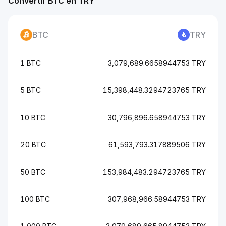
Convertir BTC en TRY
BTC
TRY
1 BTC
3,079,689.6658944753 TRY
5 BTC
15,398,448.3294723765 TRY
10 BTC
30,796,896.658944753 TRY
20 BTC
61,593,793.317889506 TRY
50 BTC
153,984,483.294723765 TRY
100 BTC
307,968,966.58944753 TRY