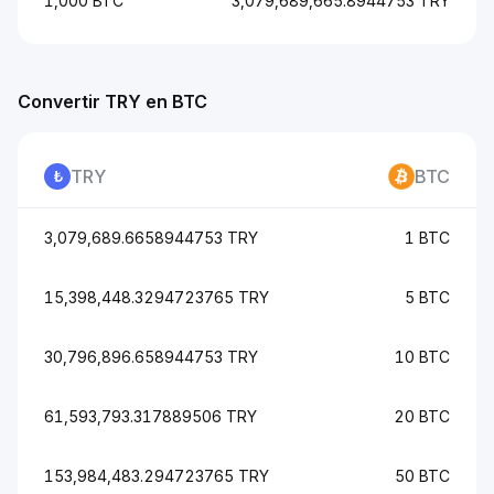
1,000 BTC
3,079,689,665.8944753 TRY
Convertir TRY en BTC
TRY
BTC
3,079,689.6658944753 TRY
1 BTC
15,398,448.3294723765 TRY
5 BTC
30,796,896.658944753 TRY
10 BTC
61,593,793.317889506 TRY
20 BTC
153,984,483.294723765 TRY
50 BTC