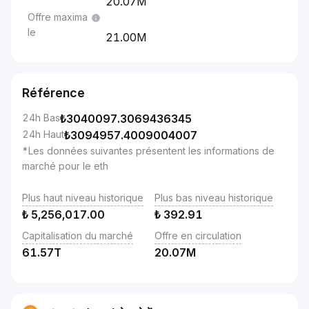
20.07M
Offre maxima
le
21.00M
Référence
24h Bas
₺
3040097.3069436345
24h Haut
₺
3094957.4009004007
*Les données suivantes présentent les informations de
marché pour le eth
Plus haut niveau historique
Plus bas niveau historique
₺
5,256,017.00
₺
392.91
Capitalisation du marché
Offre en circulation
61.57T
20.07M