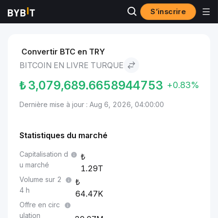
S’inscrire
Marchés
Prix du Bitcoin BTC
Bitcoin to Livre turque
Convertir BTC en TRY
BITCOIN EN LIVRE TURQUE
₺
3,079,689.6658944753
+0.83%
Dernière mise à jour : Aug 6, 2026, 04:00:00
Statistiques du marché
Capitalisation d
u marché
1.29T
Volume sur 2
4 h
64.47K
Offre en circ
ulation