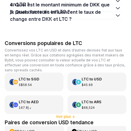
en LTC ?
4. Quel est le montant minimum de DKK que
je peux convertir en LTC ?
5. Quels facteurs influencent le taux de
change entre DKK et LTC ?
Conversions populaires de LTC
Convertissez vos LTC en USD et dans d’autres devises fiat aux taux
en temps réel. Grâce aux cotations agrégées des market makers de
Bybit, vous pouvez consulter la valeur actuelle de vos LTC et
effectuer une conversion en toute confiance grâce à des taux précis,
sans spreads cachés.
LTC
to
SGD
LTC
to
USD
S$58.54
$45.69
LTC
to
AED
LTC
to
ARS
د.إ167.8
$68,524
Voir plus
↓
Paires de conversion USD tendance