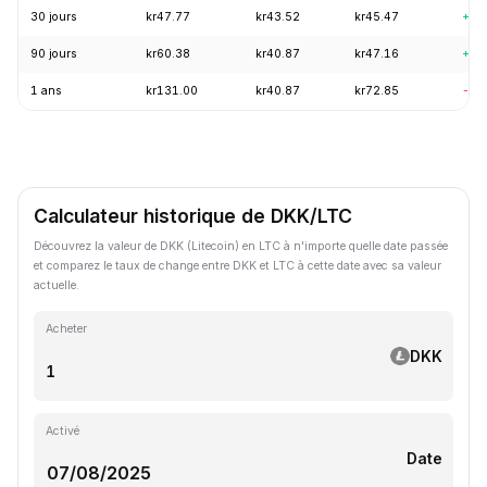
30 jours
kr47.77
kr43.52
kr45.47
+5.
90 jours
kr60.38
kr40.87
kr47.16
+7.
1 ans
kr131.00
kr40.87
kr72.85
-61
Calculateur historique de DKK/LTC
Découvrez la valeur de DKK (Litecoin) en LTC à n'importe quelle date passée
et comparez le taux de change entre DKK et LTC à cette date avec sa valeur
actuelle.
Acheter
DKK
Activé
Date