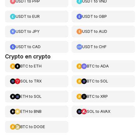
USDT
to
PHP
USDT
to
VND
USDT
to
EUR
USDT
to
GBP
USDT
to
JPY
USDT
to
AUD
USDT
to
CAD
USDT
to
CHF
Crypto en crypto
BTC
to
ETH
BTC
to
ADA
SOL
to
TRX
BTC
to
SOL
ETH
to
SOL
BTC
to
XRP
ETH
to
BNB
SOL
to
AVAX
BTC
to
DOGE