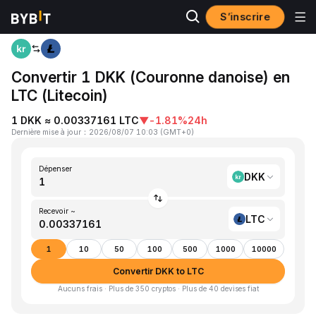
S’inscrire
Accueil
DKK to LTC
Convertir 1 DKK (Couronne danoise) en
LTC (Litecoin)
1 DKK ≈ 0.00337161 LTC
▼
-1.81%
24h
Dernière mise à jour
：
2026/08/07 10:03
(
GMT+0
)
Dépenser
DKK
Recevoir ~
LTC
1
10
50
100
500
1000
10000
Convertir DKK to LTC
Aucuns frais · Plus de 350 cryptos · Plus de 40 devises fiat