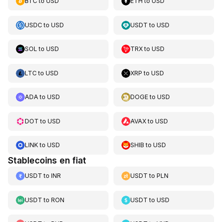
BTC
to
USD
ETH
to
USD
USDC
to
USD
USDT
to
USD
SOL
to
USD
TRX
to
USD
LTC
to
USD
XRP
to
USD
ADA
to
USD
DOGE
to
USD
DOT
to
USD
AVAX
to
USD
LINK
to
USD
SHIB
to
USD
Stablecoins en fiat
USDT
to
INR
USDT
to
PLN
USDT
to
RON
USDT
to
USD