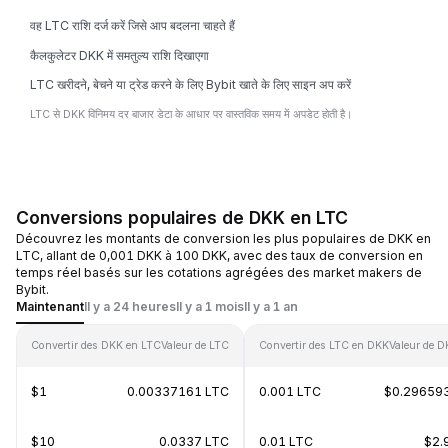
वह LTC राशि दर्ज करें जिसे आप बदलना चाहते हैं
कैलकुलेटर DKK में समतुल्य राशि दिखाएगा
LTC खरीदने, बेचने या ट्रेड करने के लिए Bybit खाते के लिए साइन अप करें
LTC से DKK विनिमय दर बाजार डेटा के आधार पर वास्तविक समय में अपडेट होती है।
Conversions populaires de DKK en LTC
Découvrez les montants de conversion les plus populaires de DKK en
LTC, allant de 0,001 DKK à 100 DKK, avec des taux de conversion en
temps réel basés sur les cotations agrégées des market makers de
Bybit.
Maintenant
Il y a 24 heures
Il y a 1 mois
Il y a 1 an
Convertir des DKK en LTC
Valeur de LTC
Convertir des LTC en DKK
Valeur de 
$1
0.00337161 LTC
0.001 LTC
$0.29659
$10
0.0337 LTC
0.01 LTC
$2.