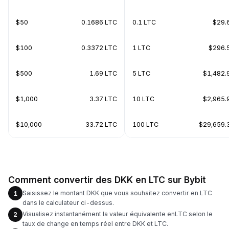
$50
0.1686 LTC
0.1 LTC
$29.
$100
0.3372 LTC
1 LTC
$296.
$500
1.69 LTC
5 LTC
$1,482.
$1,000
3.37 LTC
10 LTC
$2,965.
$10,000
33.72 LTC
100 LTC
$29,659.
Comment convertir des DKK en LTC sur Bybit
Saisissez le montant DKK que vous souhaitez convertir en LTC
1
dans le calculateur ci-dessus.
Visualisez instantanément la valeur équivalente enLTC selon le
2
taux de change en temps réel entre DKK et LTC.