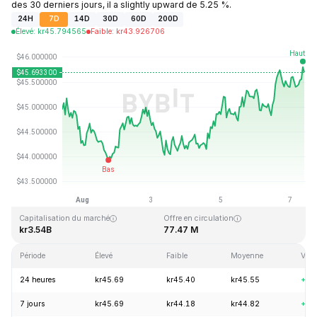
des 30 derniers jours, il a slightly upward de 5.25 %.
24H
7D
14D
30D
60D
200D
Élevé
:
kr
45.794565
Faible
:
kr
43.926706
Dernière mise à jour : 2026-08-07, 10:03 GMT+0
Plus haut niveau historique
Plus bas niveau historique
kr410.26
kr1.15
Capitalisation du marché
Offre en circulation
kr3.54B
77.47 M
Période
Élevé
Faible
Moyenne
Vari
24 heures
kr45.69
kr45.40
kr45.55
+1.
7 jours
kr45.69
kr44.18
kr44.82
+1.