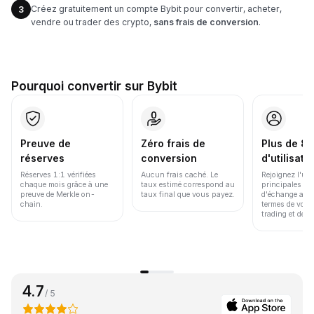
Créez gratuitement un compte Bybit pour convertir, acheter,
3
vendre ou trader des crypto,
sans frais de conversion
.
Pourquoi convertir sur Bybit
Preuve de
Zéro frais de
Plus de 86
réserves
conversion
d'utilisate
Réserves 1:1 vérifiées
Aucun frais caché. Le
Rejoignez l'un
chaque mois grâce à une
taux estimé correspond au
principales pl
preuve de Merkle on-
taux final que vous payez.
d'échange au 
chain.
termes de volu
trading et de li
4.7
/ 5