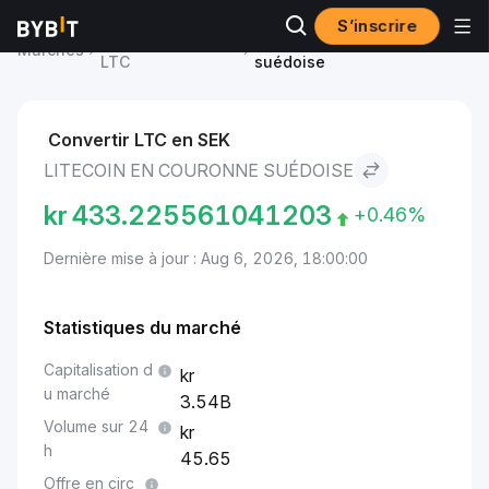
S’inscrire
Prix du Litecoin
Litecoin to Couronne
Marchés
LTC
suédoise
Convertir LTC en SEK
LITECOIN EN COURONNE SUÉDOISE
kr
433.225561041203
+0.46%
Dernière mise à jour : Aug 6, 2026, 18:00:00
Statistiques du marché
Capitalisation d
u marché
3.54B
Volume sur 24
h
45.65
Offre en circ