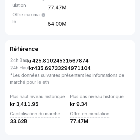
ulation
77.47M
Offre maxima
le
84.00M
Référence
24h Bas
kr
425.81024531567874
24h Haut
kr
435.69733294971104
*Les données suivantes présentent les informations de
marché pour le eth
Plus haut niveau historique
Plus bas niveau historique
kr
3,411.95
kr
9.34
Capitalisation du marché
Offre en circulation
33.62B
77.47M