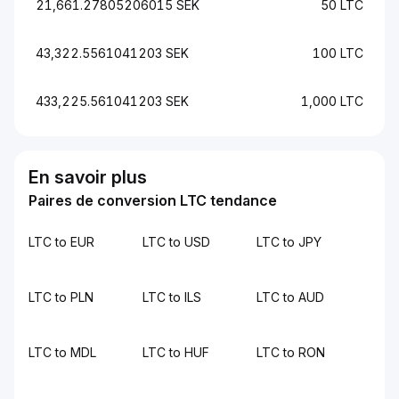
21,661.27805206015 SEK
50 LTC
43,322.5561041203 SEK
100 LTC
433,225.561041203 SEK
1,000 LTC
En savoir plus
Paires de conversion LTC tendance
LTC to EUR
LTC to USD
LTC to JPY
LTC to PLN
LTC to ILS
LTC to AUD
LTC to MDL
LTC to HUF
LTC to RON