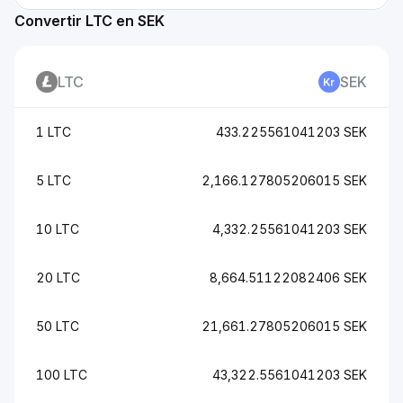
Convertir LTC en SEK
LTC
SEK
1 LTC
433.225561041203 SEK
5 LTC
2,166.127805206015 SEK
10 LTC
4,332.25561041203 SEK
20 LTC
8,664.51122082406 SEK
50 LTC
21,661.27805206015 SEK
100 LTC
43,322.5561041203 SEK