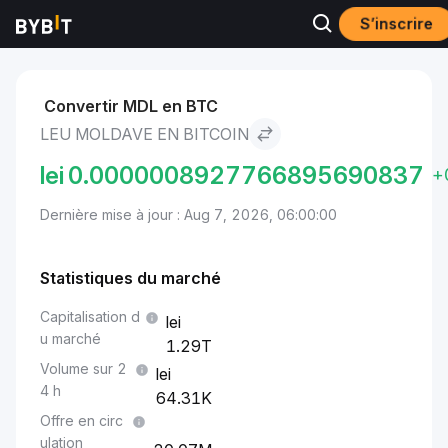
S’inscrire
Marchés
Prix du Bitcoin BTC
Leu moldave to Bitcoin
Convertir MDL en BTC
LEU MOLDAVE EN BITCOIN
lei
0.0000008927766895690837
+
Dernière mise à jour : Aug 7, 2026, 06:00:00
Statistiques du marché
Capitalisation d
u marché
1.29T
Volume sur 2
4 h
64.31K
Offre en circ
ulation