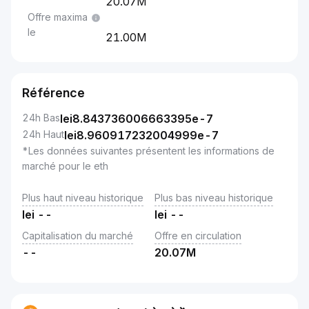
20.07M
Offre maxima
le
21.00M
Référence
24h Bas
lei
8.843736006663395e-7
24h Haut
lei
8.960917232004999e-7
*Les données suivantes présentent les informations de
marché pour le eth
Plus haut niveau historique
Plus bas niveau historique
lei
--
lei
--
Capitalisation du marché
Offre en circulation
--
20.07M