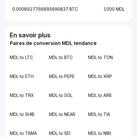
0.0008927766895690837 BTC
1000 MDL
En savoir plus
Paires de conversion MDL tendance
MDL to LTC
MDL to BTC
MDL to TON
MDL to ETH
MDL to PEPE
MDL to XRP
MDL to TRX
MDL to SOL
MDL to ARB
MDL to SHIB
MDL to NEAR
MDL to TIA
MDL to TAMA
MDL to SEI
MDL to NIBI