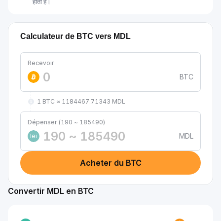
होती है।
Calculateur de BTC vers MDL
Recevoir
BTC
1 BTC ≈ 1184467.71343 MDL
Dépenser (190 ~ 185490)
MDL
lei
Acheter du BTC
Convertir MDL en BTC