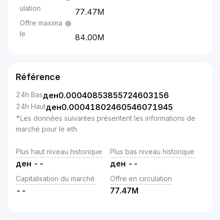
ulation
77.47M
Offre maxima
le
84.00M
Référence
24h Bas
ден
0.00040853855724603156
24h Haut
ден
0.00041802460546071945
*Les données suivantes présentent les informations de
marché pour le eth
Plus haut niveau historique
Plus bas niveau historique
ден
--
ден
--
Capitalisation du marché
Offre en circulation
--
77.47M