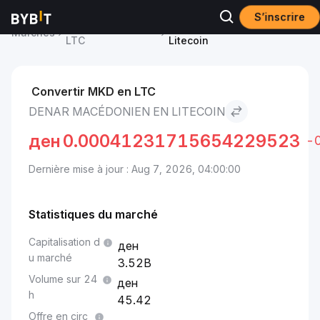
S’inscrire
Prix du Litecoin
Denar macédonien to
Marchés
LTC
Litecoin
Convertir MKD en LTC
DENAR MACÉDONIEN EN LITECOIN
ден
0.00041231715654229523
-
Dernière mise à jour : Aug 7, 2026, 04:00:00
Statistiques du marché
Capitalisation d
u marché
3.52B
Volume sur 24
h
45.42
Offre en circ