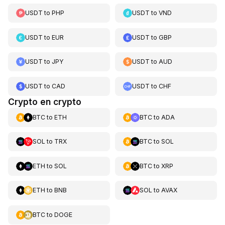
USDT
to
PHP
USDT
to
VND
USDT
to
EUR
USDT
to
GBP
USDT
to
JPY
USDT
to
AUD
USDT
to
CAD
USDT
to
CHF
Crypto en crypto
BTC
to
ETH
BTC
to
ADA
SOL
to
TRX
BTC
to
SOL
ETH
to
SOL
BTC
to
XRP
ETH
to
BNB
SOL
to
AVAX
BTC
to
DOGE