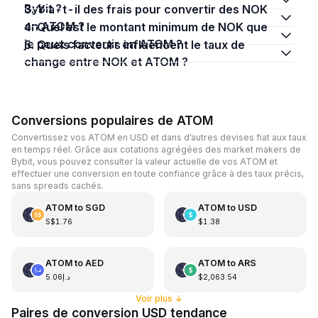
Bybit ?
3. Y a-t-il des frais pour convertir des NOK
en ATOM ?
4. Quel est le montant minimum de NOK que
je peux convertir en ATOM ?
5. Quels facteurs influencent le taux de
change entre NOK et ATOM ?
Conversions populaires de ATOM
Convertissez vos ATOM en USD et dans d’autres devises fiat aux taux
en temps réel. Grâce aux cotations agrégées des market makers de
Bybit, vous pouvez consulter la valeur actuelle de vos ATOM et
effectuer une conversion en toute confiance grâce à des taux précis,
sans spreads cachés.
ATOM
to
SGD
ATOM
to
USD
S$1.76
$1.38
ATOM
to
AED
ATOM
to
ARS
د.إ5.06
$2,063.54
Voir plus
↓
Paires de conversion USD tendance