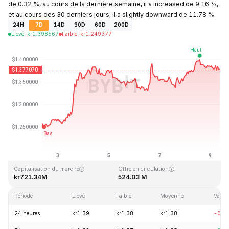
de 0.32 %, au cours de la dernière semaine, il a increased de 9.16 %,
et au cours des 30 derniers jours, il a slightly downward de 11.78 %.
24H
7D
14D
30D
60D
200D
Élevé
:
kr
1.398567
Faible
:
kr
1.249377
Dernière mise à jour : 2026-08-09, 08:52 GMT+0
Plus haut niveau historique
Plus bas niveau historique
kr43.84
kr1.16
Capitalisation du marché
Offre en circulation
kr721.34M
524.03 M
Période
Élevé
Faible
Moyenne
Variat
24 heures
kr1.39
kr1.38
kr1.38
-0.3