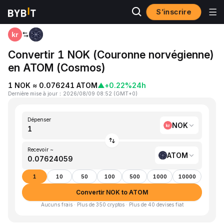
S’inscrire
Accueil
NOK to ATOM
Convertir 1 NOK (Couronne norvégienne)
en ATOM (Cosmos)
1 NOK ≈ 0.076241 ATOM
▲
+0.22%
24h
Dernière mise à jour
：
2026/08/09 08:52
(
GMT+0
)
Dépenser
NOK
Recevoir ~
ATOM
1
10
50
100
500
1000
10000
Convertir NOK to ATOM
Aucuns frais · Plus de 350 cryptos · Plus de 40 devises fiat