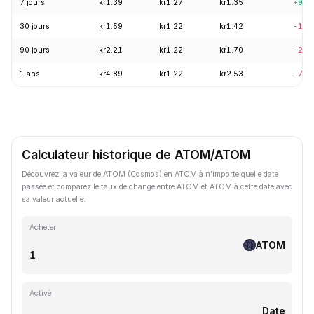
7 jours
kr1.39
kr1.27
kr1.35
+9.1
30 jours
kr1.59
kr1.22
kr1.42
-11.
90 jours
kr2.21
kr1.22
kr1.70
-23.
1 ans
kr4.89
kr1.22
kr2.53
-70.
Calculateur historique de ATOM/ATOM
Découvrez la valeur de ATOM (Cosmos) en ATOM à n'importe quelle date
passée et comparez le taux de change entre ATOM et ATOM à cette date avec
sa valeur actuelle.
Acheter
ATOM
Activé
Date