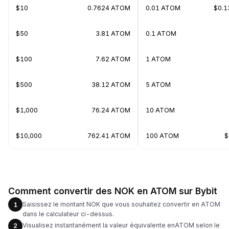
$10
0.7624 ATOM
0.01 ATOM
$0.
$50
3.81 ATOM
0.1 ATOM
$100
7.62 ATOM
1 ATOM
$500
38.12 ATOM
5 ATOM
$1,000
76.24 ATOM
10 ATOM
$10,000
762.41 ATOM
100 ATOM
$
Comment convertir des NOK en ATOM sur Bybit
Saisissez le montant NOK que vous souhaitez convertir en ATOM
1
dans le calculateur ci-dessus.
Visualisez instantanément la valeur équivalente enATOM selon le
2