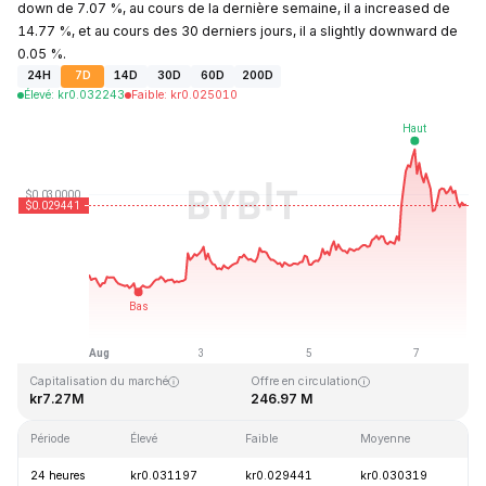
down de 7.07 %, au cours de la dernière semaine, il a increased de
14.77 %, et au cours des 30 derniers jours, il a slightly downward de
0.05 %.
24H
7D
14D
30D
60D
200D
Élevé
:
kr
0.032243
Faible
:
kr
0.025010
Dernière mise à jour : 2026-08-07, 21:36 GMT+0
Plus haut niveau historique
Plus bas niveau historique
kr10.59
kr0.023019
Capitalisation du marché
Offre en circulation
kr7.27M
246.97 M
Période
Élevé
Faible
Moyenne
V
24 heures
kr0.031197
kr0.029441
kr0.030319
-