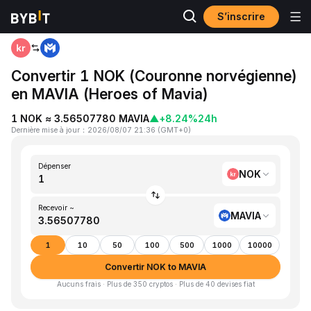
S’inscrire
Accueil
NOK to MAVIA
Convertir 1 NOK (Couronne norvégienne)
en MAVIA (Heroes of Mavia)
1 NOK ≈ 3.56507780 MAVIA
▲
+8.24%
24h
Dernière mise à jour
：
2026/08/07 21:36
(
GMT+0
)
Dépenser
NOK
Recevoir ~
MAVIA
1
10
50
100
500
1000
10000
Convertir NOK to MAVIA
Aucuns frais · Plus de 350 cryptos · Plus de 40 devises fiat