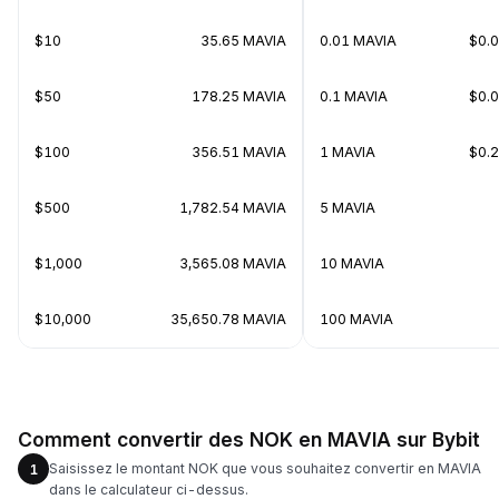
$10
35.65 MAVIA
0.01 MAVIA
$0.
$50
178.25 MAVIA
0.1 MAVIA
$0.
$100
356.51 MAVIA
1 MAVIA
$0.
$500
1,782.54 MAVIA
5 MAVIA
$1,000
3,565.08 MAVIA
10 MAVIA
$10,000
35,650.78 MAVIA
100 MAVIA
Comment convertir des NOK en MAVIA sur Bybit
Saisissez le montant NOK que vous souhaitez convertir en MAVIA
1
dans le calculateur ci-dessus.