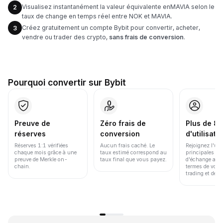
Visualisez instantanément la valeur équivalente enMAVIA selon le
2
taux de change en temps réel entre NOK et MAVIA.
Créez gratuitement un compte Bybit pour convertir, acheter,
3
vendre ou trader des crypto,
sans frais de conversion
.
Pourquoi convertir sur Bybit
Preuve de
Zéro frais de
Plus de 86
réserves
conversion
d'utilisate
Réserves 1:1 vérifiées
Aucun frais caché. Le
Rejoignez l'un
chaque mois grâce à une
taux estimé correspond au
principales pl
preuve de Merkle on-
taux final que vous payez.
d'échange au 
chain.
termes de volu
trading et de li