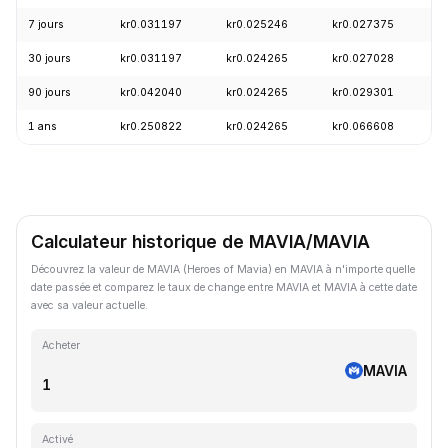
7 jours
kr0.031197
kr0.025246
kr0.027375
+
30 jours
kr0.031197
kr0.024265
kr0.027028
-
90 jours
kr0.042040
kr0.024265
kr0.029301
+
1 ans
kr0.250822
kr0.024265
kr0.066608
-
Calculateur historique de MAVIA/MAVIA
Découvrez la valeur de MAVIA (Heroes of Mavia) en MAVIA à n'importe quelle
date passée et comparez le taux de change entre MAVIA et MAVIA à cette date
avec sa valeur actuelle.
Acheter
MAVIA
Activé