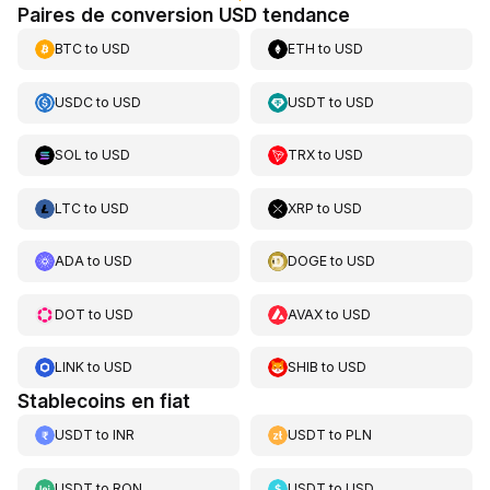
Paires de conversion USD tendance
BTC
to
USD
ETH
to
USD
USDC
to
USD
USDT
to
USD
SOL
to
USD
TRX
to
USD
LTC
to
USD
XRP
to
USD
ADA
to
USD
DOGE
to
USD
DOT
to
USD
AVAX
to
USD
LINK
to
USD
SHIB
to
USD
Stablecoins en fiat
USDT
to
INR
USDT
to
PLN
USDT
to
RON
USDT
to
USD