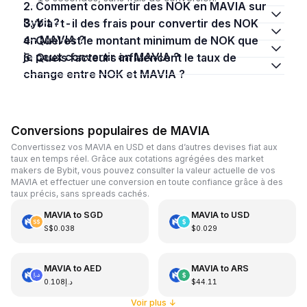
2. Comment convertir des NOK en MAVIA sur
Bybit ?
3. Y a-t-il des frais pour convertir des NOK
en MAVIA ?
4. Quel est le montant minimum de NOK que
je peux convertir en MAVIA ?
5. Quels facteurs influencent le taux de
change entre NOK et MAVIA ?
Conversions populaires de MAVIA
Convertissez vos MAVIA en USD et dans d’autres devises fiat aux
taux en temps réel. Grâce aux cotations agrégées des market
makers de Bybit, vous pouvez consulter la valeur actuelle de vos
MAVIA et effectuer une conversion en toute confiance grâce à des
taux précis, sans spreads cachés.
MAVIA
to
SGD
MAVIA
to
USD
S$0.038
$0.029
MAVIA
to
AED
MAVIA
to
ARS
د.إ0.108
$44.11
Voir plus
↓