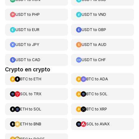
USDT
to
PHP
USDT
to
VND
USDT
to
EUR
USDT
to
GBP
USDT
to
JPY
USDT
to
AUD
USDT
to
CAD
USDT
to
CHF
Crypto en crypto
BTC
to
ETH
BTC
to
ADA
SOL
to
TRX
BTC
to
SOL
ETH
to
SOL
BTC
to
XRP
ETH
to
BNB
SOL
to
AVAX