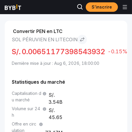
S’inscrire
Marchés
Prix du Litecoin LTC
Sol péruvien to Litecoin
Convertir PEN en LTC
SOL PÉRUVIEN EN LITECOIN
S/.
0.00651177398543932
-0.15%
Dernière mise à jour : Aug 6, 2026, 18:00:00
Statistiques du marché
Capitalisation d
u marché
3.54B
Volume sur 24
h
45.65
Offre en circ
ulation