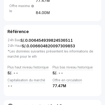
77.47M
Offre maxima
le
84.00M
Référence
24h Bas
S/.
0.006454939824536511
24h Haut
S/.
0.006604820097309853
*Les données suivantes présentent les informations de
marché pour le eth
Plus haut niveau historique
Plus bas niveau historique
S/.
--
S/.
--
Capitalisation du marché
Offre en circulation
--
77.47M