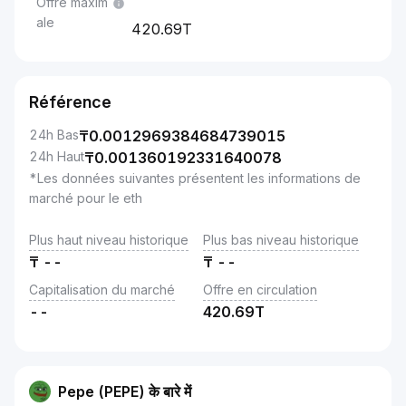
Offre maxim
ale
420.69T
Référence
24h Bas
₸
0.0012969384684739015
24h Haut
₸
0.001360192331640078
*Les données suivantes présentent les informations de
marché pour le eth
Plus haut niveau historique
Plus bas niveau historique
₸
--
₸
--
Capitalisation du marché
Offre en circulation
--
420.69T
Pepe (PEPE) के बारे में