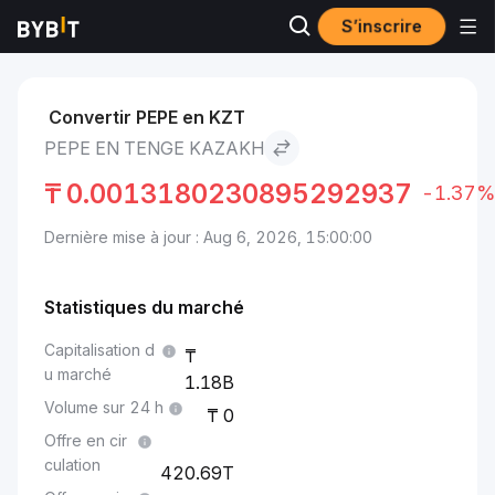
S’inscrire
Marchés
Prix du Pepe PEPE
Pepe to Tenge kazakh
Convertir PEPE en KZT
PEPE EN TENGE KAZAKH
₸
0.0013180230895292937
-1.37%
Dernière mise à jour : Aug 6, 2026, 15:00:00
Statistiques du marché
Capitalisation d
u marché
1.18B
Volume sur 24 h
0
Offre en cir
culation
420.69T