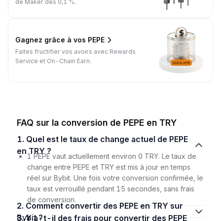
de Maker dès 0,1 %.
Gagnez grâce à vos PEPE
Faites fructifier vos avoirs avec Rewards
Service et On-Chain Earn.
FAQ sur la conversion de PEPE en TRY
1. Quel est le taux de change actuel de PEPE
en TRY ?
1 PEPE vaut actuellement environ 0 TRY. Le taux de
change entre PEPE et TRY est mis à jour en temps
réel sur Bybit. Une fois votre conversion confirmée, le
taux est verrouillé pendant 15 secondes, sans frais
de conversion.
2. Comment convertir des PEPE en TRY sur
Bybit ?
3. Y a-t-il des frais pour convertir des PEPE