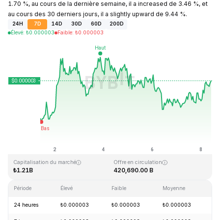
1.70 %, au cours de la dernière semaine, il a increased de 3.46 %, et
au cours des 30 derniers jours, il a slightly upward de 9.44 %.
24H
7D
14D
30D
60D
200D
Élevé
:
₺
0.000003
Faible
:
₺
0.000003
Dernière mise à jour : 2026-08-08, 09:52 GMT+0
Plus haut niveau historique
Plus bas niveau historique
₺0.000028
₺0.000000
Capitalisation du marché
Offre en circulation
₺1.21B
420,690.00 B
Période
Élevé
Faible
Moyenne
Va
24 heures
₺0.000003
₺0.000003
₺0.000003
+