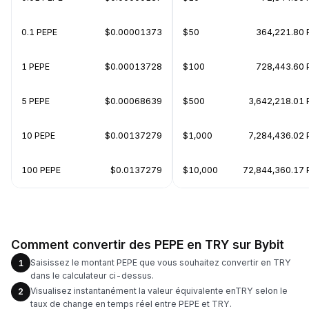
0.1 PEPE
$0.00001373
$50
364,221.80 
1 PEPE
$0.00013728
$100
728,443.60 
5 PEPE
$0.00068639
$500
3,642,218.01 
10 PEPE
$0.00137279
$1,000
7,284,436.02 
100 PEPE
$0.0137279
$10,000
72,844,360.17 
Comment convertir des PEPE en TRY sur Bybit
Saisissez le montant PEPE que vous souhaitez convertir en TRY
1
dans le calculateur ci-dessus.
Visualisez instantanément la valeur équivalente enTRY selon le
2
taux de change en temps réel entre PEPE et TRY.