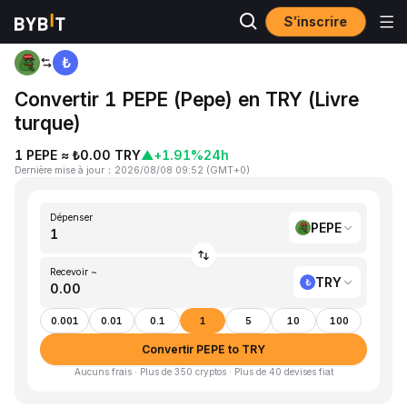
S’inscrire
Accueil
PEPE to TRY
Convertir 1 PEPE (Pepe) en TRY (Livre
turque)
1 PEPE ≈ ₺0.00 TRY
▲
+1.91%
24h
Dernière mise à jour
：
2026/08/08 09:52
(
GMT+0
)
Dépenser
PEPE
Recevoir ~
TRY
0.001
0.01
0.1
1
5
10
100
Convertir PEPE to TRY
Aucuns frais · Plus de 350 cryptos · Plus de 40 devises fiat