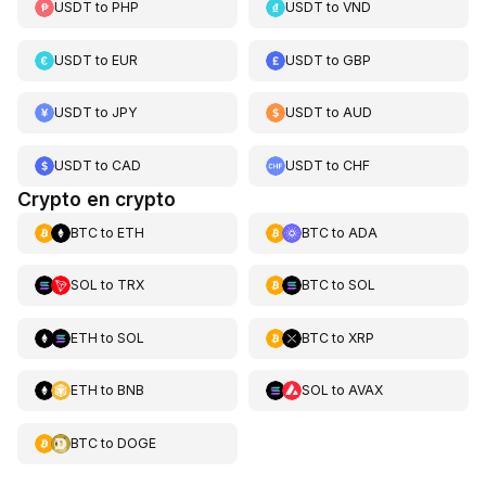
USDT
to
PHP
USDT
to
VND
USDT
to
EUR
USDT
to
GBP
USDT
to
JPY
USDT
to
AUD
USDT
to
CAD
USDT
to
CHF
Crypto en crypto
BTC
to
ETH
BTC
to
ADA
SOL
to
TRX
BTC
to
SOL
ETH
to
SOL
BTC
to
XRP
ETH
to
BNB
SOL
to
AVAX
BTC
to
DOGE