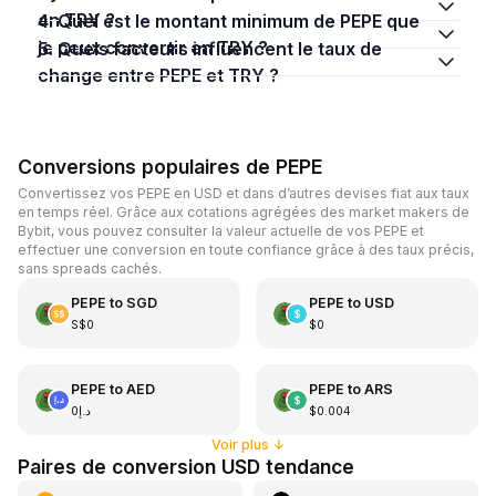
en TRY ?
4. Quel est le montant minimum de PEPE que
je peux convertir en TRY ?
5. Quels facteurs influencent le taux de
change entre PEPE et TRY ?
Conversions populaires de PEPE
Convertissez vos PEPE en USD et dans d’autres devises fiat aux taux
en temps réel. Grâce aux cotations agrégées des market makers de
Bybit, vous pouvez consulter la valeur actuelle de vos PEPE et
effectuer une conversion en toute confiance grâce à des taux précis,
sans spreads cachés.
PEPE
to
SGD
PEPE
to
USD
S$0
$0
PEPE
to
AED
PEPE
to
ARS
د.إ0
$0.004
Voir plus
↓
Paires de conversion USD tendance