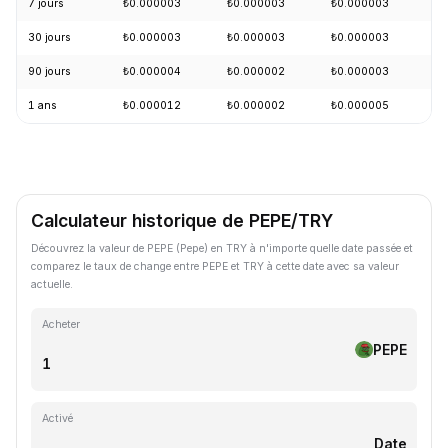
7 jours
₺0.000003
₺0.000003
₺0.000003
+
30 jours
₺0.000003
₺0.000003
₺0.000003
+
90 jours
₺0.000004
₺0.000002
₺0.000003
+
1 ans
₺0.000012
₺0.000002
₺0.000005
-
Calculateur historique de PEPE/TRY
Découvrez la valeur de PEPE (Pepe) en TRY à n'importe quelle date passée et
comparez le taux de change entre PEPE et TRY à cette date avec sa valeur
actuelle.
Acheter
PEPE
Activé
Date