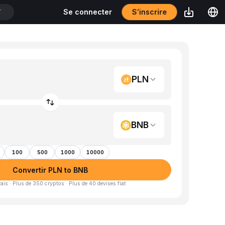
S’inscrire
Se connecter
T
PLN
BNB
100
500
1000
10000
Convertir PLN to BNB
is · Plus de 350 cryptos · Plus de 40 devises fiat