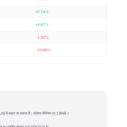
+0.74%
+4.87%
-1.32%
-23.68%
LN) में बदला जा सकता है। वर्तमान विनिमय दर 1 BNB =
का ट्रेडिंग वॉल्यूम zł2.05B PLN है।