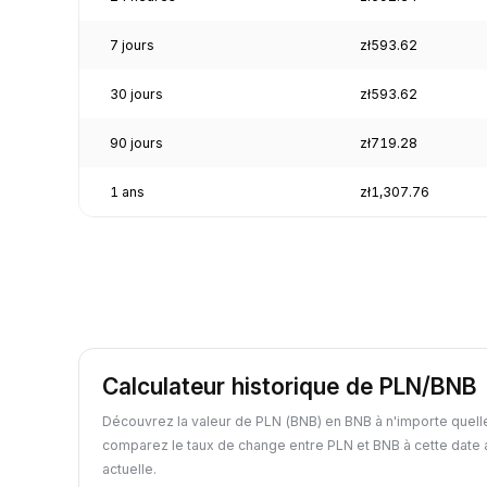
7 jours
zł593.62
30 jours
zł593.62
90 jours
zł719.28
1 ans
zł1,307.76
Calculateur historique de PLN/BNB
Découvrez la valeur de PLN (BNB) en BNB à n'importe quell
comparez le taux de change entre PLN et BNB à cette date 
actuelle.