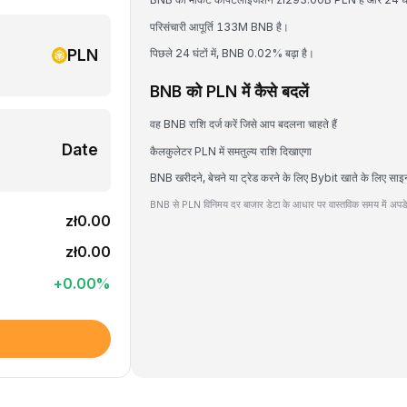
परिसंचारी आपूर्ति 133M BNB है।
PLN
पिछले 24 घंटों में, BNB 0.02% बढ़ा है।
BNB को PLN में कैसे बदलें
वह BNB राशि दर्ज करें जिसे आप बदलना चाहते हैं
Date
कैलकुलेटर PLN में समतुल्य राशि दिखाएगा
BNB खरीदने, बेचने या ट्रेड करने के लिए Bybit खाते के लिए साइ
BNB से PLN विनिमय दर बाजार डेटा के आधार पर वास्तविक समय में अपडे
zł0.00
zł0.00
+
0.00
%