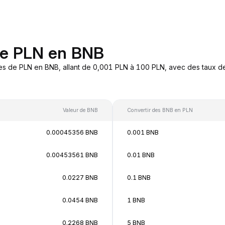
de PLN en BNB
es de PLN en BNB, allant de 0,001 PLN à 100 PLN, avec des taux de
Valeur de BNB
Convertir des BNB en PLN
0.00045356 BNB
0.001 BNB
0.00453561 BNB
0.01 BNB
0.0227 BNB
0.1 BNB
0.0454 BNB
1 BNB
0.2268 BNB
5 BNB