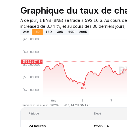
Graphique du taux de c
À ce jour, 1 BNB (BNB) se trade à 592.16 $. Au cours de
increased de 0.74 %, et au cours des 30 derniers jours, i
24H
7D
14D
30D
60D
200D
Dernière mise à jour : 2026-08-07, 14:28 GMT+0
Période
Élevé
24 heures
zł592.34