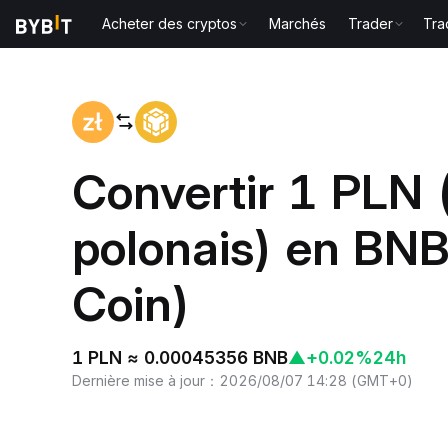
Acheter des cryptos
Marchés
Trader
Tra
Accueil
PLN to BNB
Convertir 1 PLN 
polonais) en BNB
Coin)
1 PLN ≈ 0.00045356 BNB
▲
+0.02%
24h
Dernière mise à jour
：
2026/08/07 14:28
(
GMT+0
)