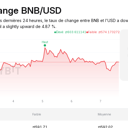
hange BNB/USD
s dernières 24 heures, le taux de change entre BNB et l'USD a down
l a slightly upward de 4.87 %.
Élevé
:
zł
603.611141
Faible
:
zł
574.173272
Faible
Moyenne
zł591.71
zł592.02