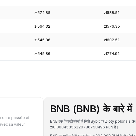
zł574.85
zł588.51
zł564.32
zł576.35
zł545.86
zł602.51
zł545.86
zł774.91
BNB (BNB) के बारे में
e date passée et
BNB एक क्रिप्टोकरेंसी है जिसे Bybit पर Zloty polonais (P
avec sa valeur
zł0.00045356120786758496 PLN है।
BNB का मार्केट कैपिटलाइजेशन zł293.00B PLN है और 24 घंटे 