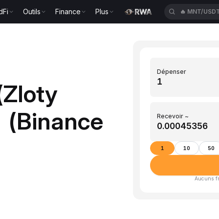
dFi
Outils
Finance
Plus
🔥
MNT/USD
Dépenser
(Zloty
 (Binance
Recevoir ~
1
10
50
Aucuns fra