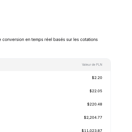
 conversion en temps réel basés sur les cotations
Valeur de PLN
$2.20
$22.05
$220.48
$2,204.77
$11,023.87