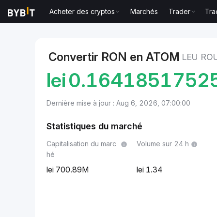
Acheter des cryptos
Marchés
Trader
Tra
Marchés
Prix du Cosmos Hub ATOM
Leu roumain 
Convertir RON en ATOM
LEU RO
lei
0.1641851752
Dernière mise à jour : Aug 6, 2026, 07:00:00
Statistiques du marché
Capitalisation du marc
Volume sur 24 h
hé
700.89M
1.34