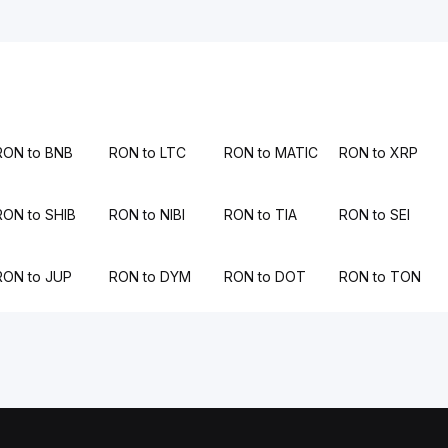
RON to BNB
RON to LTC
RON to MATIC
RON to XRP
RON to SHIB
RON to NIBI
RON to TIA
RON to SEI
RON to JUP
RON to DYM
RON to DOT
RON to TON