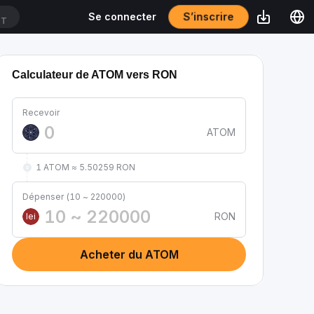
S’inscrire
Se connecter
DT
Calculateur de ATOM vers RON
Recevoir
ATOM
1 ATOM ≈ 5.50259 RON
Dépenser (10 ~ 220000)
RON
lei
Acheter du ATOM