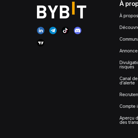
À pro
À propos
Découvr
Communa
Annonce
Divulgat
risques
Canal de
d’alerte
Recrute
Compte i
Aperçu de
des tran