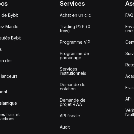
pos
Services
As
 de Bybit
Achat en un clic
FAQ
ez Mantle
Trading P2P (0
Envo
frais)
une 
utés Bybit
Programme VIP
Cent
s
Programme de
Sui
parrainage
ion des
Reto
Services
institutionnels
 lanceurs
Aca
Demande de
Frai
cotation
ment
API
Demande de
slamique
projet RWA
Véri
s frais et
l’au
API fiscale
sactions
Audit