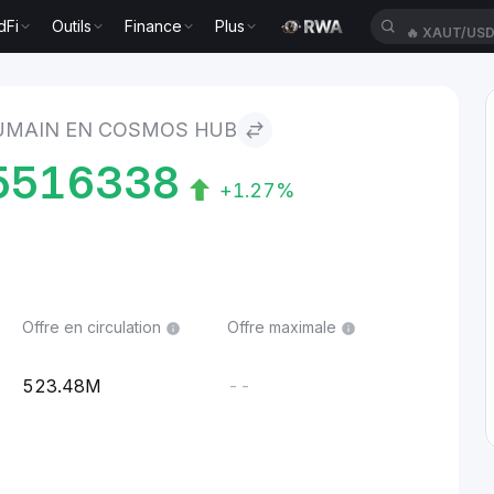
dFi
Outils
Finance
Plus
🔥
XAUT/US
to Cosmos Hub
UMAIN EN COSMOS HUB
5516338
+1.27%
Offre en circulation
Offre maximale
523.48M
--