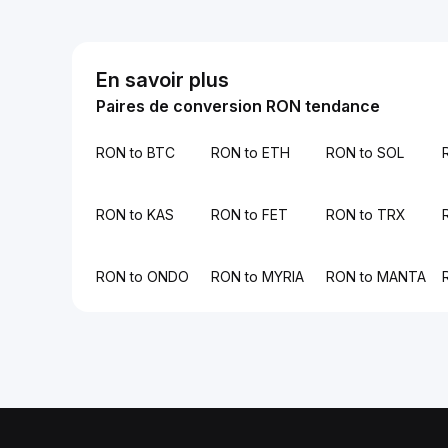
En savoir plus
Paires de conversion RON tendance
RON to BTC
RON to ETH
RON to SOL
RON to KAS
RON to FET
RON to TRX
RON to ONDO
RON to MYRIA
RON to MANTA