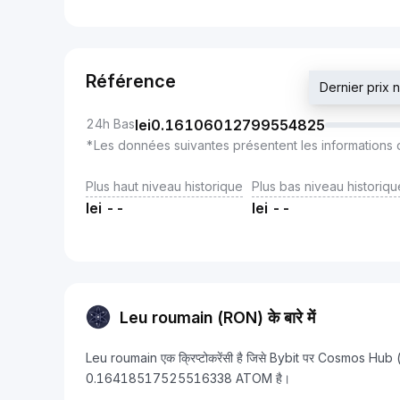
Référence
Dernier prix
24h Bas
lei
0.16106012799554825
*Les données suivantes présentent les informations 
Plus haut niveau historique
Plus bas niveau historiqu
lei
--
lei
--
Leu roumain (RON) के बारे में
Leu roumain एक क्रिप्टोकरेंसी है जिसे Bybit पर Cosmos Hub 
0.16418517525516338 ATOM है।