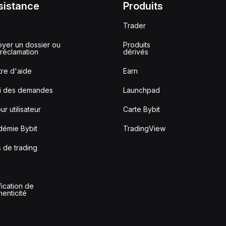
sistance
Produits
Trader
yer un dossier ou
Produits
réclamation
dérivés
re d'aide
Earn
vi des demandes
Launchpad
ur utilisateur
Carte Bybit
démie Bybit
TradingView
s de trading
fication de
thenticité