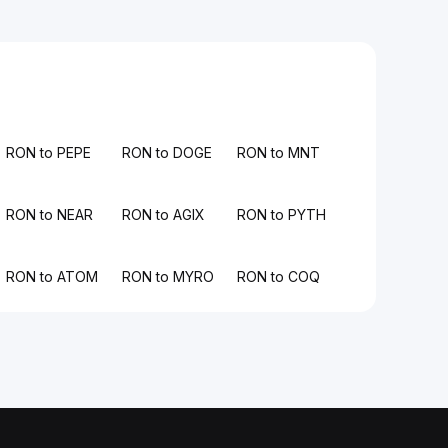
RON to PEPE
RON to DOGE
RON to MNT
RON to NEAR
RON to AGIX
RON to PYTH
RON to ATOM
RON to MYRO
RON to COQ