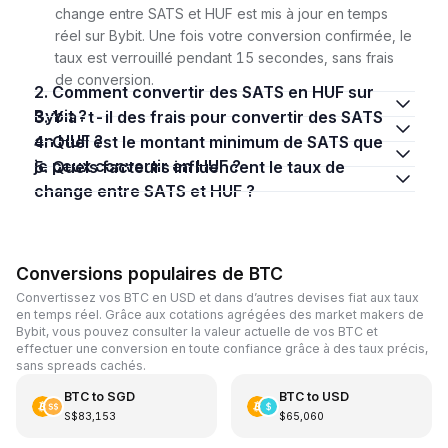
change entre SATS et HUF est mis à jour en temps
réel sur Bybit. Une fois votre conversion confirmée, le
taux est verrouillé pendant 15 secondes, sans frais
de conversion.
2. Comment convertir des SATS en HUF sur
Bybit ?
3. Y a-t-il des frais pour convertir des SATS
en HUF ?
4. Quel est le montant minimum de SATS que
je peux convertir en HUF ?
5. Quels facteurs influencent le taux de
change entre SATS et HUF ?
Conversions populaires de BTC
Convertissez vos BTC en USD et dans d’autres devises fiat aux taux
en temps réel. Grâce aux cotations agrégées des market makers de
Bybit, vous pouvez consulter la valeur actuelle de vos BTC et
effectuer une conversion en toute confiance grâce à des taux précis,
sans spreads cachés.
BTC
to
SGD
BTC
to
USD
S$83,153
$65,060