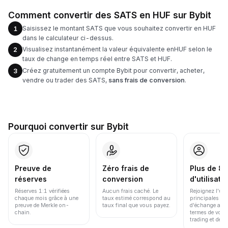
Comment convertir des SATS en HUF sur Bybit
Saisissez le montant SATS que vous souhaitez convertir en HUF
1
dans le calculateur ci-dessus.
Visualisez instantanément la valeur équivalente enHUF selon le
2
taux de change en temps réel entre SATS et HUF.
Créez gratuitement un compte Bybit pour convertir, acheter,
3
vendre ou trader des SATS,
sans frais de conversion
.
Pourquoi convertir sur Bybit
Preuve de
Zéro frais de
Plus de 86
réserves
conversion
d'utilisate
Réserves 1:1 vérifiées
Aucun frais caché. Le
Rejoignez l'un
chaque mois grâce à une
taux estimé correspond au
principales pl
preuve de Merkle on-
taux final que vous payez.
d'échange au 
chain.
termes de volu
trading et de li