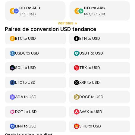
BTC
to
AED
BTC
to
ARS
د.إ238,934
$97,525,239
Voir plus
↓
Paires de conversion USD tendance
BTC
to
USD
ETH
to
USD
USDC
to
USD
USDT
to
USD
SOL
to
USD
TRX
to
USD
LTC
to
USD
XRP
to
USD
ADA
to
USD
DOGE
to
USD
DOT
to
USD
AVAX
to
USD
LINK
to
USD
SHIB
to
USD