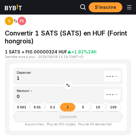
S’inscrire
Accueil
Satoshis Vision(SATS) to Forint hongrois(HUF)
S
Convertir 1 SATS (SATS) en HUF (Forint
hongrois)
1 SATS ≈ Ft0.00000324 HUF
▲
+1.92%
24h
Dernière mise à jour
：
2026/08/08 15:16
(
GMT+0
)
Dépenser
---
Recevoir ~
---
0.001
0.01
0.1
1
5
10
100
Convertir
Aucuns frais · Plus de 350 cryptos · Plus de 40 devises fiat