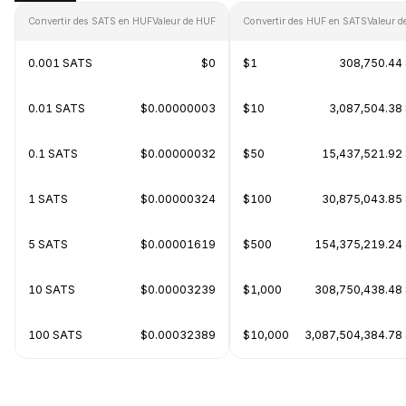
Convertir des SATS en HUF
Valeur de HUF
Convertir des HUF en SATS
Valeur d
0.001 SATS
$0
$1
308,750.44
0.01 SATS
$0.00000003
$10
3,087,504.38
0.1 SATS
$0.00000032
$50
15,437,521.92
1 SATS
$0.00000324
$100
30,875,043.85
5 SATS
$0.00001619
$500
154,375,219.24
10 SATS
$0.00003239
$1,000
308,750,438.48
100 SATS
$0.00032389
$10,000
3,087,504,384.78