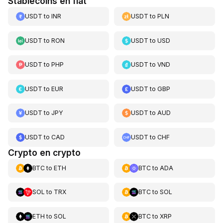
Stablecoins en fiat
USDT
to
INR
USDT
to
PLN
USDT
to
RON
USDT
to
USD
USDT
to
PHP
USDT
to
VND
USDT
to
EUR
USDT
to
GBP
USDT
to
JPY
USDT
to
AUD
USDT
to
CAD
USDT
to
CHF
Crypto en crypto
BTC
to
ETH
BTC
to
ADA
SOL
to
TRX
BTC
to
SOL
ETH
to
SOL
BTC
to
XRP