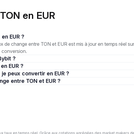
e TON en EUR
N en EUR ?
 de change entre TON et EUR est mis à jour en temps réel sur 
e conversion.
ybit ?
N en EUR ?
 je peux convertir en EUR ?
hange entre TON et EUR ?
ux taux en temps réel. Grâce aux cotations agrégées des market makers de