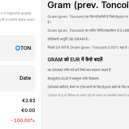
Gram (prev. Toncoin)
à n'importe quelle
Gram (prev. Toncoin) एक क्रिप्टोकरेंसी है जिसे Bybit 
UR à cette date avec
है।
Gram (prev. Toncoin) का मार्केट कैपिटलाइजेशन €3.18B E
परिसंचारी आपूर्ति 3B GRAM है।
TON
पिछले 24 घंटों में, Gram (prev. Toncoin) 0.00% बढ़ा है।
GRAM को EUR में कैसे बदलें
वह GRAM राशि दर्ज करें जिसे आप बदलना चाहते हैं
Date
कैलकुलेटर EUR में समतुल्य राशि दिखाएगा
GRAM खरीदने, बेचने या ट्रेड करने के लिए Bybit खाते के लिए स
GRAM से EUR विनिमय दर बाजार डेटा के आधार पर वास्तविक समय में अप
€2.83
€0.00
-100.00
%