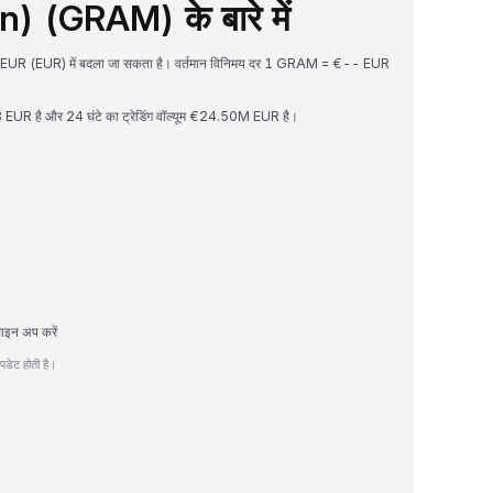
 (GRAM) के बारे में
पर EUR (EUR) में बदला जा सकता है। वर्तमान विनिमय दर 1 GRAM = €-- EUR
UR है और 24 घंटे का ट्रेडिंग वॉल्यूम €24.50M EUR है।
ाइन अप करें
डेट होती है।