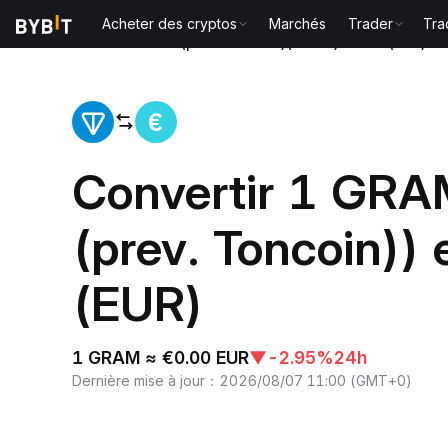
Acheter des cryptos
Marchés
Trader
Tra
Accueil
Gram (prev. Toncoin)(GRAM) to EUR(EUR)
Convertir 1 GR
(prev. Toncoin))
(EUR)
1 GRAM ≈ €0.00 EUR
▼
-2.95%
24h
Dernière mise à jour
：
2026/08/07 11:00
(
GMT+0
)