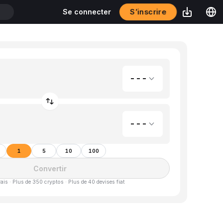
S’inscrire
Se connecter
T
---
---
1
5
10
100
Convertir
is · Plus de 350 cryptos · Plus de 40 devises fiat