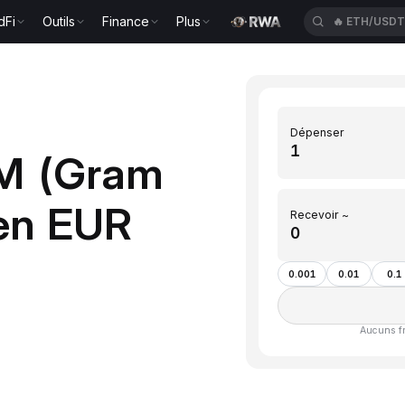
dFi
Outils
Finance
Plus
🔥
ETH/USD
Dépenser
AM (Gram
 en EUR
Recevoir ~
0.001
0.01
0.1
Aucuns fra