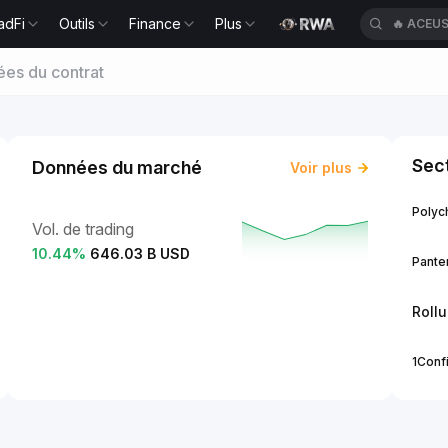
adFi
Outils
Finance
Plus
🔥
ACEU
es du contrat
Sect
Données du marché
Voir plus
Polych
Vol. de trading
10.44
%
646.03 B USD
Panter
Roll