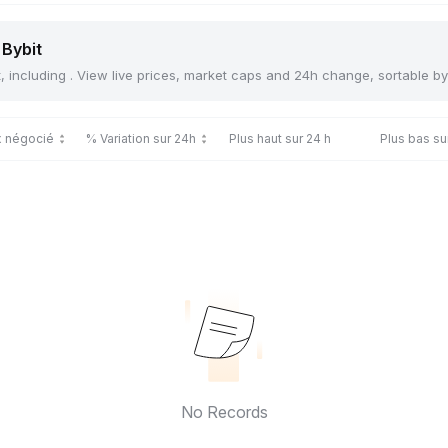
 Bybit
t, including . View live prices, market caps and 24h change, sortable b
x négocié
% Variation sur 24h
Plus haut sur 24 h
Plus bas su
No Records