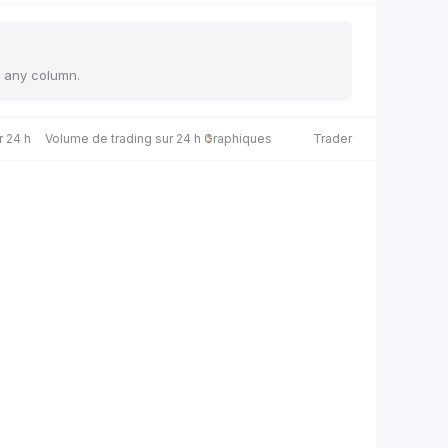
y any column.
r 24 h
Volume de trading sur 24 h
Graphiques
Trader