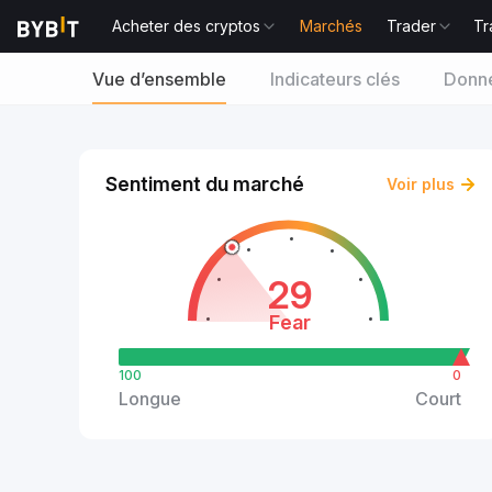
Acheter des cryptos
Marchés
Trader
Tr
Vue d’ensemble
Indicateurs clés
Donné
Sentiment du marché
Voir plus
29
Fear
100
0
Longue
Court