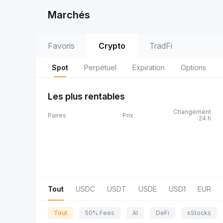
Marchés
Favoris
Crypto
TradFi
Spot
Perpétuel
Expiration
Options
Les plus rentables
Changement
Paires
Prix
24 h
Tout
USDC
USDT
USDE
USD1
EUR
Tout
50% Fees
AI
DeFi
xStocks