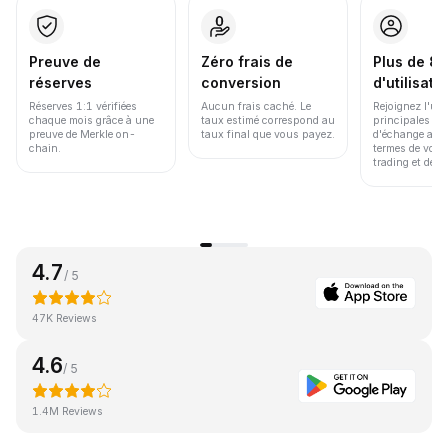
Preuve de
Zéro frais de
Plus de 86
réserves
conversion
d'utilisate
Réserves 1:1 vérifiées
Aucun frais caché. Le
Rejoignez l'un
chaque mois grâce à une
taux estimé correspond au
principales pl
preuve de Merkle on-
taux final que vous payez.
d'échange au 
chain.
termes de volu
trading et de li
4.7
/ 5
47K Reviews
4.6
/ 5
1.4M Reviews