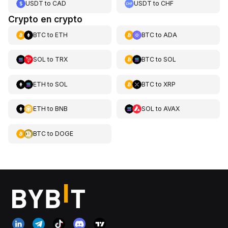
USDT
to
CAD
USDT
to
CHF
Crypto en crypto
BTC
to
ETH
BTC
to
ADA
SOL
to
TRX
BTC
to
SOL
ETH
to
SOL
BTC
to
XRP
ETH
to
BNB
SOL
to
AVAX
BTC
to
DOGE