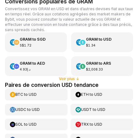
Conversions populaires de GRAM
Convertissez vos GRAM en USD et dans d’autres devises fiat aux taux
en temps réel. Grâce aux cotations agrégées des market makers de
Bybit, vous pouvez consulter la valeur actuelle de vos GRAM et
effectuer une conversion en toute confiance grâce à des taux précis,
sans spreads cachés.
GRAM
to
SGD
GRAM
to
USD
S$1.72
$1.34
GRAM
to
AED
GRAM
to
ARS
د.إ4.93
$2,008.33
Voir plus
↓
Paires de conversion USD tendance
BTC
to
USD
ETH
to
USD
USDC
to
USD
USDT
to
USD
SOL
to
USD
TRX
to
USD