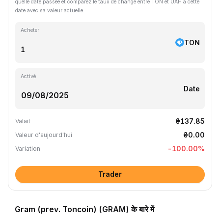
quelle date passée et comparez le taux de change entre TON et UAH à cette
date avec sa valeur actuelle.
Acheter
TON
Activé
Date
₴137.85
Valait
₴0.00
Valeur d'aujourd'hui
-100.00
%
Variation
Trader
Gram (prev. Toncoin) (GRAM) के बारे में