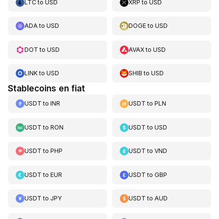
LTC
to
USD
XRP
to
USD
ADA
to
USD
DOGE
to
USD
DOT
to
USD
AVAX
to
USD
LINK
to
USD
SHIB
to
USD
Stablecoins en fiat
USDT
to
INR
USDT
to
PLN
USDT
to
RON
USDT
to
USD
USDT
to
PHP
USDT
to
VND
USDT
to
EUR
USDT
to
GBP
USDT
to
JPY
USDT
to
AUD