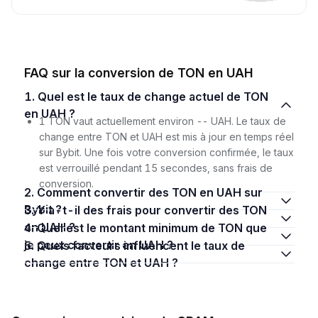
FAQ sur la conversion de TON en UAH
1. Quel est le taux de change actuel de TON
en UAH ?
1 TON vaut actuellement environ -- UAH. Le taux de
change entre TON et UAH est mis à jour en temps réel
sur Bybit. Une fois votre conversion confirmée, le taux
est verrouillé pendant 15 secondes, sans frais de
conversion.
2. Comment convertir des TON en UAH sur
Bybit ?
3. Y a-t-il des frais pour convertir des TON
en UAH ?
4. Quel est le montant minimum de TON que
je peux convertir en UAH ?
5. Quels facteurs influencent le taux de
change entre TON et UAH ?