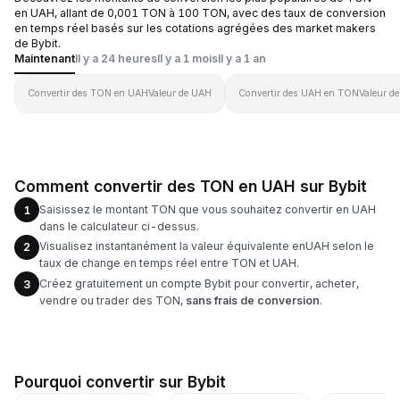
en UAH, allant de 0,001 TON à 100 TON, avec des taux de conversion
en temps réel basés sur les cotations agrégées des market makers
de Bybit.
Maintenant
Il y a 24 heures
Il y a 1 mois
Il y a 1 an
Convertir des TON en UAH
Valeur de UAH
Convertir des UAH en TON
Valeur d
Comment convertir des TON en UAH sur Bybit
Saisissez le montant TON que vous souhaitez convertir en UAH
1
dans le calculateur ci-dessus.
Visualisez instantanément la valeur équivalente enUAH selon le
2
taux de change en temps réel entre TON et UAH.
Créez gratuitement un compte Bybit pour convertir, acheter,
3
vendre ou trader des TON,
sans frais de conversion
.
Pourquoi convertir sur Bybit