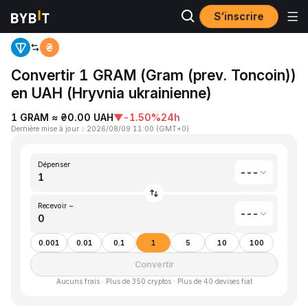
S’inscrire
Accueil
Gram (prev. Toncoin)(GRAM) to Hryvnia ukrainienne(UAH)
Convertir 1 GRAM (Gram (prev. Toncoin))
en UAH (Hryvnia ukrainienne)
1 GRAM ≈ ₴0.00 UAH
▼
-1.50%
24h
Dernière mise à jour
：
2026/08/09 11:00
(
GMT+0
)
Dépenser
---
Recevoir ~
---
0.001
0.01
0.1
1
5
10
100
Convertir
Aucuns frais · Plus de 350 cryptos · Plus de 40 devises fiat