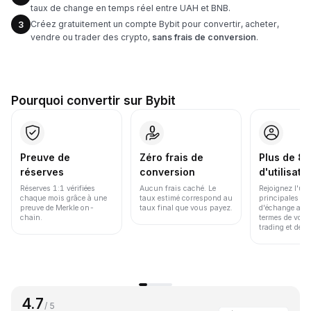
taux de change en temps réel entre UAH et BNB.
Créez gratuitement un compte Bybit pour convertir, acheter,
3
vendre ou trader des crypto,
sans frais de conversion
.
Pourquoi convertir sur Bybit
Preuve de
Zéro frais de
Plus de 86
réserves
conversion
d'utilisate
Réserves 1:1 vérifiées
Aucun frais caché. Le
Rejoignez l'un
chaque mois grâce à une
taux estimé correspond au
principales pl
preuve de Merkle on-
taux final que vous payez.
d'échange au 
chain.
termes de volu
trading et de li
4.7
/ 5