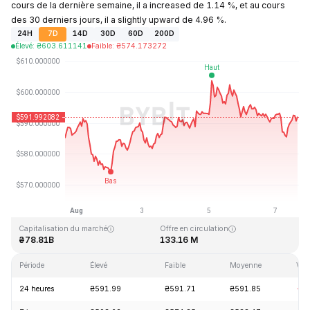
cours de la dernière semaine, il a increased de 1.14 %, et au cours
des 30 derniers jours, il a slightly upward de 4.96 %.
24H
7D
14D
30D
60D
200D
Élevé
:
₴
603.611141
Faible
:
₴
574.173272
Dernière mise à jour : 2026-08-07, 15:43 GMT+0
Plus haut niveau historique
Plus bas niveau historique
₴1,369.99
₴0.039818
Capitalisation du marché
Offre en circulation
₴78.81B
133.16 M
Période
Élevé
Faible
Moyenne
Vari
24 heures
₴591.99
₴591.71
₴591.85
-0.