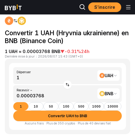
S’inscrire
Accueil
UAH to BNB
Convertir 1 UAH (Hryvnia ukrainienne) en
BNB (Binance Coin)
1 UAH ≈ 0.00003768 BNB
▼
-0.31%
24h
Dernière mise à jour
：
2026/08/07 15:43
(
GMT+0
)
Dépenser
UAH
Recevoir ~
BNB
1
10
50
100
500
1000
10000
Convertir UAH to BNB
Aucuns frais · Plus de 350 cryptos · Plus de 40 devises fiat