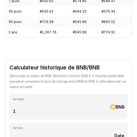
7 jours
₴593.62
₴574.85
₴588.47
+1.
30 jours
₴593.62
₴564.32
₴576.34
+4.
90 jours
₴719.28
₴545.86
₴602.51
-1.
1 ans
₴1,307.76
₴545.86
₴774.91
-2
Calculateur historique de BNB/BNB
Découvrez la valeur de BNB (Binance Coin) en BNB à n'importe quelle date
passée et comparez le taux de change entre BNB et BNB à cette date avec sa
valeur actuelle.
Acheter
BNB
Activé
Date