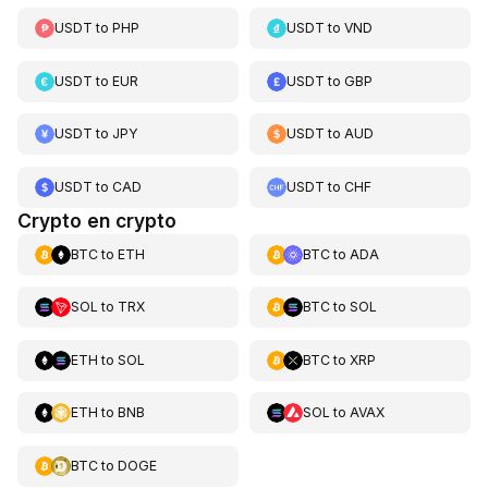
USDT
to
PHP
USDT
to
VND
USDT
to
EUR
USDT
to
GBP
USDT
to
JPY
USDT
to
AUD
USDT
to
CAD
USDT
to
CHF
Crypto en crypto
BTC
to
ETH
BTC
to
ADA
SOL
to
TRX
BTC
to
SOL
ETH
to
SOL
BTC
to
XRP
ETH
to
BNB
SOL
to
AVAX
BTC
to
DOGE