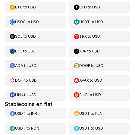
BTC
to
USD
ETH
to
USD
USDC
to
USD
USDT
to
USD
SOL
to
USD
TRX
to
USD
LTC
to
USD
XRP
to
USD
ADA
to
USD
DOGE
to
USD
DOT
to
USD
AVAX
to
USD
LINK
to
USD
SHIB
to
USD
Stablecoins en fiat
USDT
to
INR
USDT
to
PLN
USDT
to
RON
USDT
to
USD