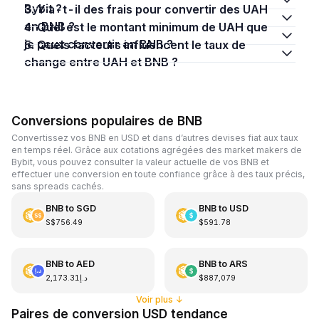
Bybit ?
3. Y a-t-il des frais pour convertir des UAH
en BNB ?
4. Quel est le montant minimum de UAH que
je peux convertir en BNB ?
5. Quels facteurs influencent le taux de
change entre UAH et BNB ?
Conversions populaires de BNB
Convertissez vos BNB en USD et dans d’autres devises fiat aux taux
en temps réel. Grâce aux cotations agrégées des market makers de
Bybit, vous pouvez consulter la valeur actuelle de vos BNB et
effectuer une conversion en toute confiance grâce à des taux précis,
sans spreads cachés.
BNB
to
SGD
BNB
to
USD
S$756.49
$591.78
BNB
to
AED
BNB
to
ARS
د.إ2,173.31
$887,079
Voir plus
↓
Paires de conversion USD tendance