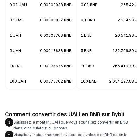
0.01 UAH
0.00000038 BNB
0.01 BNB
265.42 
0.1 UAH
0.00000377 BNB
0.1 BNB
2,654.20 
1 UAH
0.00003768 BNB
1 BNB
26,541.98 
5 UAH
0.00018838 BNB
5 BNB
132,709.89 
10 UAH
0.00037676 BNB
10 BNB
265,419.79 
100 UAH
0.00376762 BNB
100 BNB
2,654,197.88 
Comment convertir des UAH en BNB sur Bybit
Saisissez le montant UAH que vous souhaitez convertir en BNB
1
dans le calculateur ci-dessus.
Visualisez instantanément la valeur équivalente enBNB selon le
2