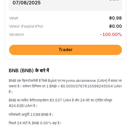
₴0.98
Valait
₴0.00
Valeur d'aujourd'hui
-100.00
%
Variation
Trader
BNB (BNB) के बारे में
BNB एक क्रिप्टोकरेंसी है जिसे Bybit पर Hryvnia ukrainienne (UAH) में बदला जा
सकता है। वर्तमान विनिमय दर 1 BNB = ₴0.00003767616599245004 UAH
है।
BNB का मार्केट कैपिटलाइजेशन ₴3.53T UAH है और 24 घंटे का ट्रेडिंग वॉल्यूम
₴24.62B UAH है।
परिसंचारी आपूर्ति 133M BNB है।
पिछले 24 घंटों में, BNB 0.00% बढ़ा है।