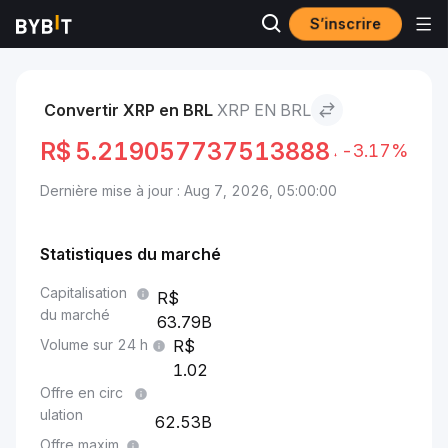
S’inscrire
Marchés
Prix du XRP XRP
XRP to BRL
Convertir XRP en BRL
XRP EN BRL
R$
5.219057737513888
-3.17%
Dernière mise à jour : Aug 7, 2026, 05:00:00
Statistiques du marché
Capitalisation
du marché
63.79B
Volume sur 24 h
1.02
Offre en circ
ulation
62.53B
Offre maxim