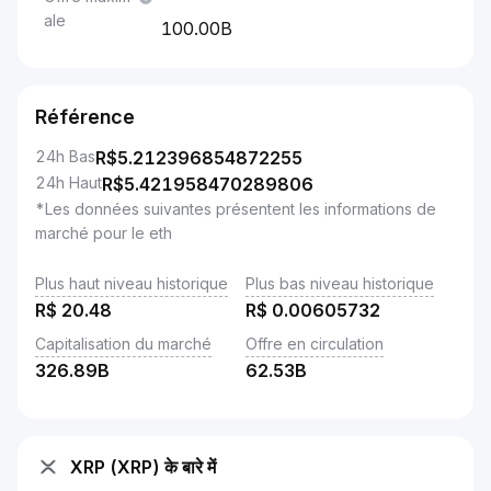
ale
100.00B
Référence
24h Bas
R$
5.212396854872255
24h Haut
R$
5.421958470289806
*Les données suivantes présentent les informations de
marché pour le eth
Plus haut niveau historique
Plus bas niveau historique
R$
20.48
R$
0.00605732
Capitalisation du marché
Offre en circulation
326.89B
62.53B
XRP (XRP) के बारे में