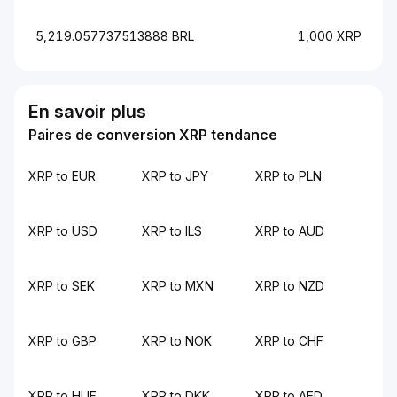
5,219.057737513888 BRL
1,000 XRP
En savoir plus
Paires de conversion XRP tendance
XRP to EUR
XRP to JPY
XRP to PLN
XRP to USD
XRP to ILS
XRP to AUD
XRP to SEK
XRP to MXN
XRP to NZD
XRP to GBP
XRP to NOK
XRP to CHF
XRP to HUF
XRP to DKK
XRP to AED