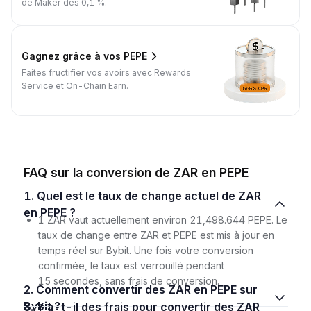
de Maker dès 0,1 %.
Gagnez grâce à vos PEPE
Faites fructifier vos avoirs avec Rewards
Service et On-Chain Earn.
FAQ sur la conversion de ZAR en PEPE
1. Quel est le taux de change actuel de ZAR
en PEPE ?
1 ZAR vaut actuellement environ 21,498.644 PEPE. Le
taux de change entre ZAR et PEPE est mis à jour en
temps réel sur Bybit. Une fois votre conversion
confirmée, le taux est verrouillé pendant
15 secondes, sans frais de conversion.
2. Comment convertir des ZAR en PEPE sur
Bybit ?
3. Y a-t-il des frais pour convertir des ZAR