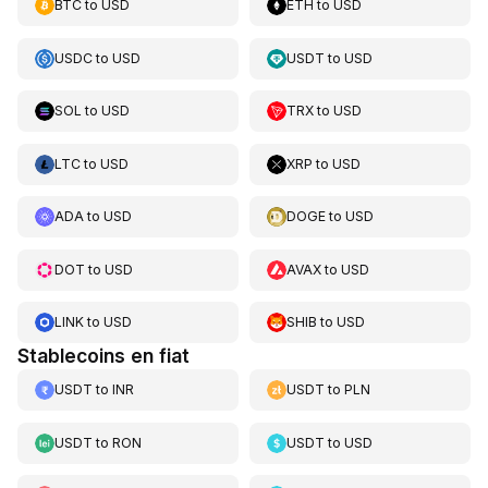
BTC
to
USD
ETH
to
USD
USDC
to
USD
USDT
to
USD
SOL
to
USD
TRX
to
USD
LTC
to
USD
XRP
to
USD
ADA
to
USD
DOGE
to
USD
DOT
to
USD
AVAX
to
USD
LINK
to
USD
SHIB
to
USD
Stablecoins en fiat
USDT
to
INR
USDT
to
PLN
USDT
to
RON
USDT
to
USD