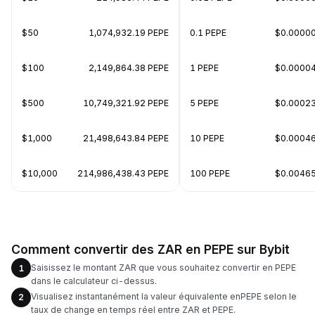
$50
1,074,932.19 PEPE
0.1 PEPE
$0.0000
$100
2,149,864.38 PEPE
1 PEPE
$0.0000
$500
10,749,321.92 PEPE
5 PEPE
$0.0002
$1,000
21,498,643.84 PEPE
10 PEPE
$0.0004
$10,000
214,986,438.43 PEPE
100 PEPE
$0.0046
Comment convertir des ZAR en PEPE sur Bybit
Saisissez le montant ZAR que vous souhaitez convertir en PEPE
1
dans le calculateur ci-dessus.
Visualisez instantanément la valeur équivalente enPEPE selon le
2
taux de change en temps réel entre ZAR et PEPE.