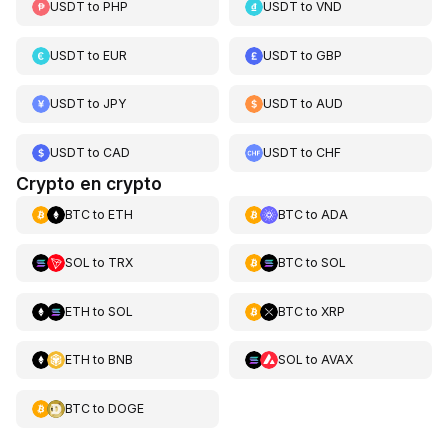
USDT
to
PHP
USDT
to
VND
USDT
to
EUR
USDT
to
GBP
USDT
to
JPY
USDT
to
AUD
USDT
to
CAD
USDT
to
CHF
Crypto en crypto
BTC
to
ETH
BTC
to
ADA
SOL
to
TRX
BTC
to
SOL
ETH
to
SOL
BTC
to
XRP
ETH
to
BNB
SOL
to
AVAX
BTC
to
DOGE