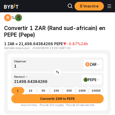
S’inscrire
Accueil
ZAR to PEPE
Convertir 1 ZAR (Rand sud-africain) en
PEPE (Pepe)
1 ZAR ≈ 21,498.64384266 PEPE
▼
-0.87%
24h
Dernière mise à jour
：
2026/08/09 13:09
(
GMT+0
)
Dépenser
ZAR
Recevoir ~
PEPE
1
10
50
100
500
1000
10000
Convertir ZAR to PEPE
Aucuns frais · Plus de 350 cryptos · Plus de 40 devises fiat