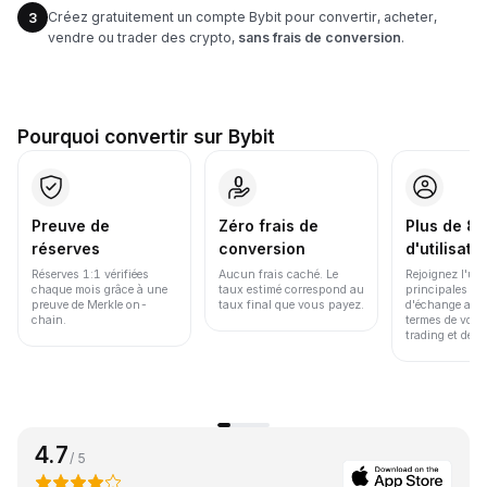
Créez gratuitement un compte Bybit pour convertir, acheter,
3
vendre ou trader des crypto,
sans frais de conversion
.
Pourquoi convertir sur Bybit
Preuve de
Zéro frais de
Plus de 86
réserves
conversion
d'utilisate
Réserves 1:1 vérifiées
Aucun frais caché. Le
Rejoignez l'un
chaque mois grâce à une
taux estimé correspond au
principales pl
preuve de Merkle on-
taux final que vous payez.
d'échange au 
chain.
termes de volu
trading et de li
4.7
/ 5