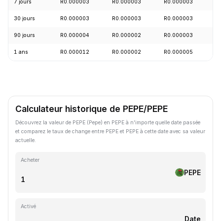
7 jours
R0.000003
R0.000003
R0.000003
-
30 jours
R0.000003
R0.000003
R0.000003
+
90 jours
R0.000004
R0.000002
R0.000003
+
1 ans
R0.000012
R0.000002
R0.000005
-
Calculateur historique de PEPE/PEPE
Découvrez la valeur de PEPE (Pepe) en PEPE à n'importe quelle date passée
et comparez le taux de change entre PEPE et PEPE à cette date avec sa valeur
actuelle.
Acheter
PEPE
Activé
Date