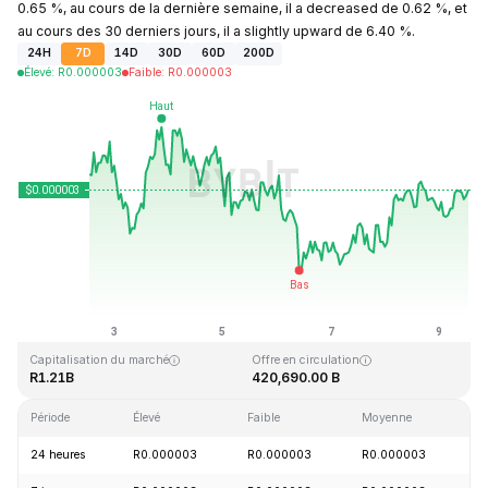
0.65 %, au cours de la dernière semaine, il a decreased de 0.62 %, et
au cours des 30 derniers jours, il a slightly upward de 6.40 %.
24H
7D
14D
30D
60D
200D
Élevé
:
R
0.000003
Faible
:
R
0.000003
Dernière mise à jour : 2026-08-09, 13:09 GMT+0
Plus haut niveau historique
Plus bas niveau historique
R0.000028
R0.000000
Capitalisation du marché
Offre en circulation
R1.21B
420,690.00 B
Période
Élevé
Faible
Moyenne
Va
24 heures
R0.000003
R0.000003
R0.000003
+