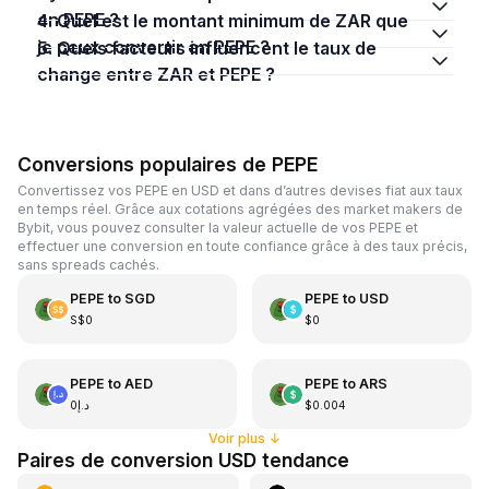
en PEPE ?
4. Quel est le montant minimum de ZAR que
je peux convertir en PEPE ?
5. Quels facteurs influencent le taux de
change entre ZAR et PEPE ?
Conversions populaires de PEPE
Convertissez vos PEPE en USD et dans d’autres devises fiat aux taux
en temps réel. Grâce aux cotations agrégées des market makers de
Bybit, vous pouvez consulter la valeur actuelle de vos PEPE et
effectuer une conversion en toute confiance grâce à des taux précis,
sans spreads cachés.
PEPE
to
SGD
PEPE
to
USD
S$0
$0
PEPE
to
AED
PEPE
to
ARS
د.إ0
$0.004
Voir plus
↓
Paires de conversion USD tendance