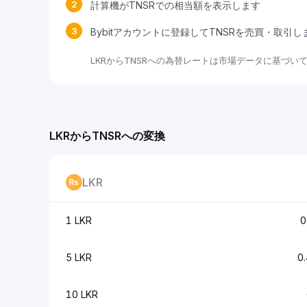
2
計算機がTNSRでの相当額を表示します
3
Bybitアカウントに登録してTNSRを売買・取引
LKRからTNSRへの為替レートは市場データに基づ
LKRからTNSRへの変換
LKR
1 LKR
0
5 LKR
0
10 LKR