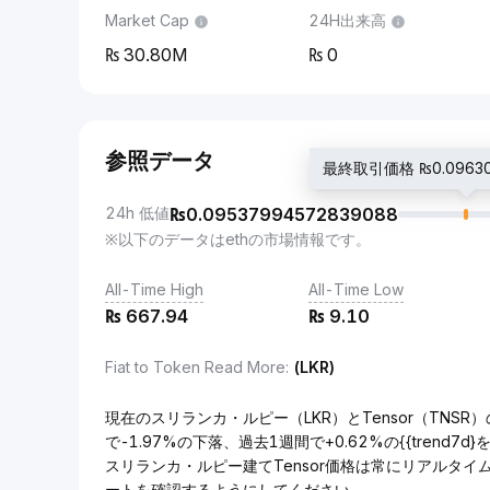
Market Cap
24H出来高
30.80M
0
参照データ
最終取引価格 ₨0.09630
24h 低値
₨
0.09537994572839088
※以下のデータはethの市場情報です。
All-Time High
All-Time Low
₨
667.94
₨
9.10
Fiat to Token Read More
:
(LKR)
現在のスリランカ・ルピー（LKR）とTensor（TNSR）の
で-1.97%の下落、過去1週間で+0.62%の{{trend7
スリランカ・ルピー建てTensor価格は常にリアルタイ
ートを確認するようにしてください。