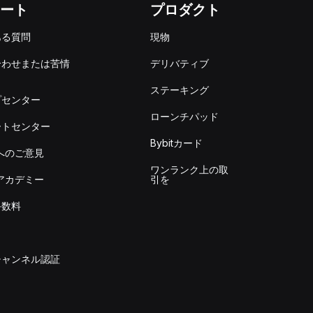
ート
プロダクト
ある質問
現物
合わせまたは苦情
デリバティブ
出
ステーキング
プセンター
ローンチパッド
ートセンター
Bybitカード
itへのご意見
ワンランク上の取
itアカデミー
引を
手数料
チャンネル認証