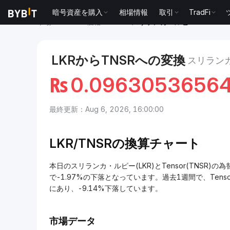
暗号資産を購入
相場情報
取引
TradFi
市場
Tensor 価格 TNSR
スリランカ・ルピー to Tenso
LKRからTNSRへの変換
スリランカ
₨
0.0963053656
最終更新：Aug 6, 2026, 16:00:00
LKR/
TNSRの換算チャート
本日のスリランカ・ルピー(LKR)とTensor(TNSR)の為替
で-1.97%の下落となっています。過去1週間で、Tenso
にあり、-9.14%下落しています。
市場データ