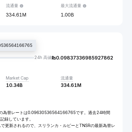
流通量
最大流通量
334.61M
1.00B
536564166765
24h 高値
₨
0.09837336985927862
Market Cap
流通量
10.34B
334.61M
為替レートは0.09630536564166765です。過去24時間
d}を記録しています。
ムで更新されるので、スリランカ・ルピーとTNSRの最新為替レ