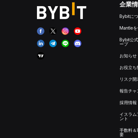
企業情
Bybitに
Mantle
Bybit公
ープ
お知らせ
お役立ち
リスク開
報告チャ
採用情報
イスラム
ント
手数料＆
要