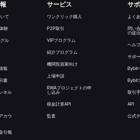
報
サービス
サポ
ついて
ワンクリック購入
よく
を体験
P2P取引
問い
の提
式グル
VIPプログラム
ヘル
紹介プログラム
サポ
機関投資家向け
情報
Byb
上場申請
示書
Byb
RWAプロジェクトの申
ンネル
し込み
取引
税金計算API
API
アカウ
監査
公式
取引概