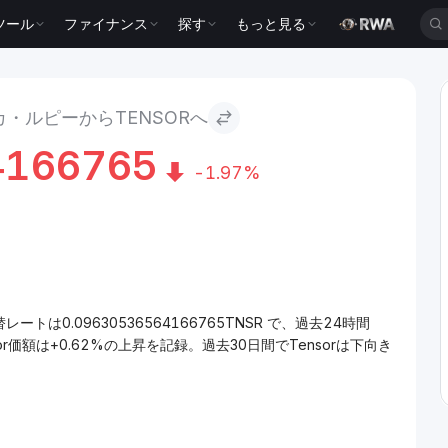
ツール
ファイナンス
探す
もっと見る
r
・ルピーからTENSORへ
4166765
-1.97%
レートは0.09630536564166765TNSR で、過去24時間
r価額は+0.62%の上昇を記録。過去30日間でTensorは下向き