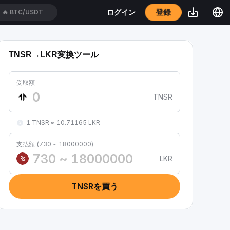
登録
ログイン
🔥
BTC/USDT
TNSR→LKR変換ツール
受取額
TNSR
1 TNSR ≈ 10.71165 LKR
支払額 (730 ~ 18000000)
LKR
₨
TNSRを買う