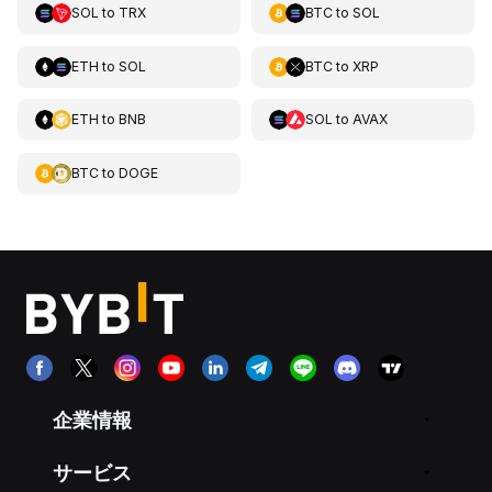
SOL
to
TRX
BTC
to
SOL
ETH
to
SOL
BTC
to
XRP
ETH
to
BNB
SOL
to
AVAX
BTC
to
DOGE
企業情報
サービス