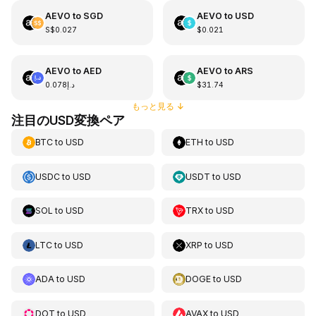
AEVO
to
SGD
AEVO
to
USD
S$0.027
$0.021
AEVO
to
AED
AEVO
to
ARS
د.إ0.078
$31.74
もっと見る
↓
注目のUSD変換ペア
BTC
to
USD
ETH
to
USD
USDC
to
USD
USDT
to
USD
SOL
to
USD
TRX
to
USD
LTC
to
USD
XRP
to
USD
ADA
to
USD
DOGE
to
USD
DOT
to
USD
AVAX
to
USD