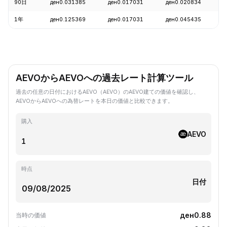
90日
ден0.031385
ден0.017031
ден0.020834
+
1年
ден0.125369
ден0.017031
ден0.045435
-
AEVOからAEVOへの過去レート計算ツール
過去の任意の日付におけるAEVO（AEVO）のAEVO建ての価値を確認し、
AEVOからAEVOへの為替レートを本日の価値と比較できます。
購入
AEVO
時点
日付
ден0.88
当時の価値