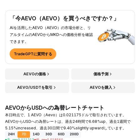
「今AEVO（AEVO）を買うべきですか？」
AIを活用したAEVO（AEVO）の市場分析と、リ
アルタイムのAEVOからMKDへの価格分析を確認
できます。
TradeGPTに質問する
AEVOの価格
価格予測
AEVO/USDTを取引
AEVOを購入
AEVOからUSDへの為替レートチャート
本日時点で、1 AEVO（Aevo）は0.021175ドルで取引されています。
AEVOからUSDへの為替レートは、過去24時間で6.68%up、過去1週間で
5.15%increased、過去30日間で9.40%slightly upwardしています。
24H
7D
14D
30D
60D
200D
高
:
ден
0.021213
低
:
ден
0.018560