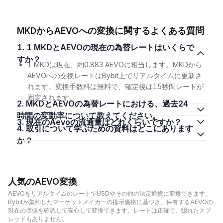
MKDからAEVOへの変換に関するよくある質問
1. 1 MKDとAEVOの現在の為替レートはいくらで
すか？
1 MKDは現在、約0.883 AEVOに相当します。MKDから
AEVOへの交換レートはBybit上でリアルタイムに更新さ
れます。変換手数料は無料で、確定後は15秒間レートが
固定されます。
2. MKDとAEVOの為替レートにおける、過去24
時間の変動率について教えてください。
3. 現在のAevoの流通量はどれくらいですか？
4. 取引について学ぶための資料はどこにあります
か？
人気のAEVO変換
AEVOをリアルタイムのレートでUSDやその他の法定通貨に変換できます。
Bybitが集約したマーケットメイカーの提示価格に基づき、保有するAEVOの
現在の価値を確認して安心して変換できます。レートは正確で、隠れたスプ
レッドもありません。