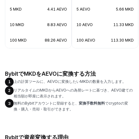
5 MKD
4.41 AEVO
5 AEVO
5.66 MKD
10 MKD
8.83 AEVO
10 AEVO
11.33 MKD
100 MKD
88.26 AEVO
100 AEVO
113.30 MKD
BybitでMKDをAEVOに変換する方法
上の計算ツールに、AEVOに変換したいMKDの数量を入力します。
1
リアルタイムのMKDからAEVOへの為替レートに基づき、AEVO建ての
2
相当額が即座に表示されます。
無料のBybitアカウントに登録すると、
変換手数料無料
でcryptoの変
3
換・購入・売却・取引ができます。
Bybitで資産変換する理由