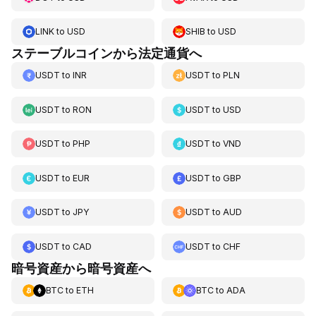
LINK
to
USD
SHIB
to
USD
ステーブルコインから法定通貨へ
USDT
to
INR
USDT
to
PLN
USDT
to
RON
USDT
to
USD
USDT
to
PHP
USDT
to
VND
USDT
to
EUR
USDT
to
GBP
USDT
to
JPY
USDT
to
AUD
USDT
to
CAD
USDT
to
CHF
暗号資産から暗号資産へ
BTC
to
ETH
BTC
to
ADA