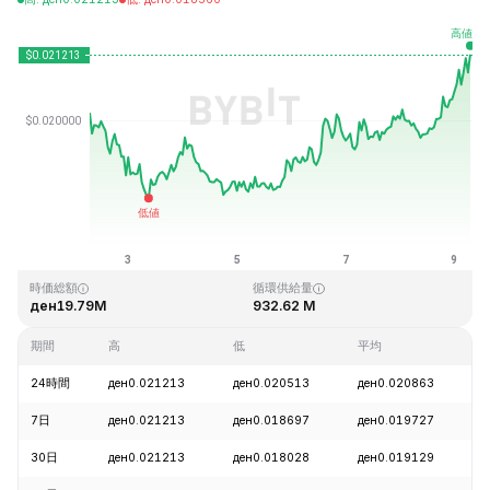
最終更新日時：2026-08-09、07:05 GMT+0
過去最高値
過去最低値
ден3.76
ден0.016502
時価総額
循環供給量
ден19.79M
932.62 M
期間
高
低
平均
24時間
ден0.021213
ден0.020513
ден0.020863
+
7日
ден0.021213
ден0.018697
ден0.019727
+
30日
ден0.021213
ден0.018028
ден0.019129
+