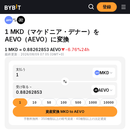
登録
ホーム
MKD to AEVO
1 MKD（マケドニア・デナー）を
AEVO（AEVO）に変換
1 MKD ≈ 0.88262853 AEVO
▼
-6.76%
24h
最終更新
：
2026/08/09 07:05
(
GMT+0
)
支払う
MKD
受け取る ~
AEVO
1
10
50
100
500
1000
10000
資産変換 MKD to AEVO
手数料無料・350種類以上の暗号資産・40種類以上の法定通貨