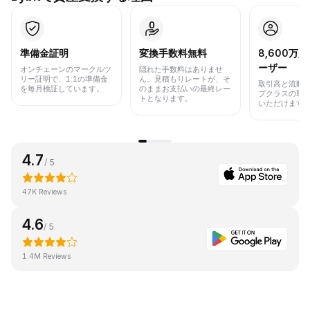
準備金証明
変換手数料無料
8,600万
ーザー
オンチェーンのマークルツ
隠れた手数料はありませ
リー証明で、1:1の準備金
ん。見積もりレートが、そ
取引高と流動
を毎月検証しています。
のままお支払いの最終レー
プクラスの取
トとなります。
いただけます
4.7
/ 5
47K Reviews
4.6
/ 5
1.4M Reviews