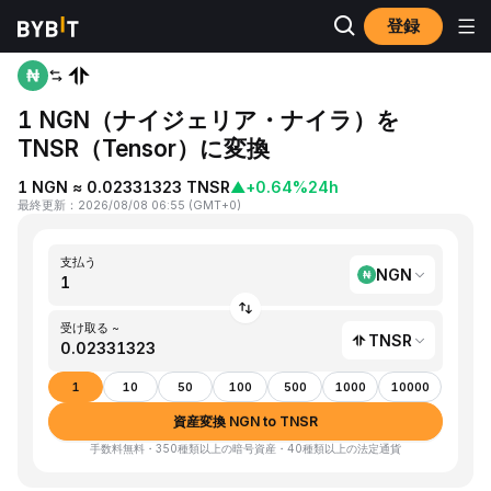
登録
ホーム
NGN to TNSR
1 NGN（ナイジェリア・ナイラ）を
TNSR（Tensor）に変換
1 NGN ≈ 0.02331323 TNSR
▲
+0.64%
24h
最終更新
：
2026/08/08 06:55
(
GMT+0
)
支払う
NGN
受け取る ~
TNSR
1
10
50
100
500
1000
10000
資産変換 NGN to TNSR
手数料無料・350種類以上の暗号資産・40種類以上の法定通貨