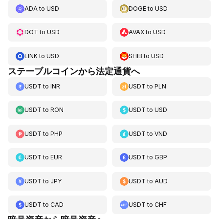
ADA
to
USD
DOGE
to
USD
DOT
to
USD
AVAX
to
USD
LINK
to
USD
SHIB
to
USD
ステーブルコインから法定通貨へ
USDT
to
INR
USDT
to
PLN
USDT
to
RON
USDT
to
USD
USDT
to
PHP
USDT
to
VND
USDT
to
EUR
USDT
to
GBP
USDT
to
JPY
USDT
to
AUD
USDT
to
CAD
USDT
to
CHF