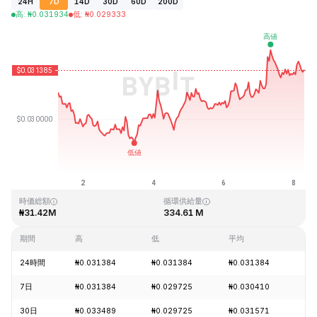
24H
7D
14D
30D
60D
200D
高
:
₦
0.031934
低
:
₦
0.029333
最終更新日時：2026-08-08、06:55 GMT+0
過去最高値
過去最低値
₦2.23
₦0.027329
時価総額
循環供給量
₦31.42M
334.61 M
期間
高
低
平均
変
24時間
₦0.031384
₦0.031384
₦0.031384
-0
7日
₦0.031384
₦0.029725
₦0.030410
+2
30日
₦0.033489
₦0.029725
₦0.031571
-5