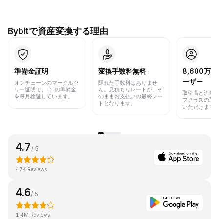
Bybitで資産変換する理由
準備金証明
変換手数料無料
8,600万
ーザー
オンチェーンのマークルツ
隠れた手数料はありませ
リー証明で、1:1の準備金
ん。見積もりレートが、そ
取引高と流動
を毎月検証しています。
のままお支払いの最終レー
プクラスの取
トとなります。
いただけます
4.7
/ 5
47K Reviews
4.6
/ 5
1.4M Reviews