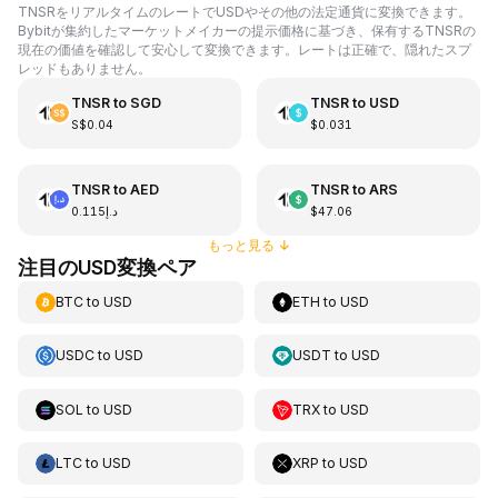
TNSRをリアルタイムのレートでUSDやその他の法定通貨に変換できます。
Bybitが集約したマーケットメイカーの提示価格に基づき、保有するTNSRの
現在の価値を確認して安心して変換できます。レートは正確で、隠れたスプ
レッドもありません。
TNSR
to
SGD
TNSR
to
USD
S$0.04
$0.031
TNSR
to
AED
TNSR
to
ARS
د.إ0.115
$47.06
もっと見る
↓
注目のUSD変換ペア
BTC
to
USD
ETH
to
USD
USDC
to
USD
USDT
to
USD
SOL
to
USD
TRX
to
USD
LTC
to
USD
XRP
to
USD