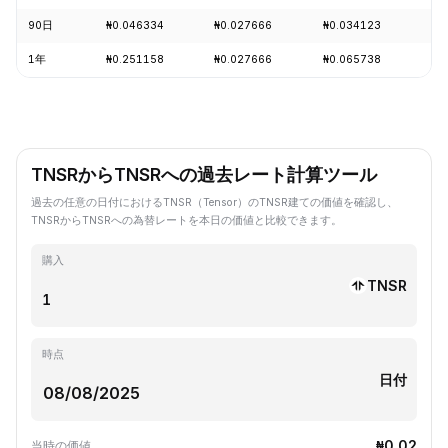
90日
₦0.046334
₦0.027666
₦0.034123
+7
1年
₦0.251158
₦0.027666
₦0.065738
-7
TNSRからTNSRへの過去レート計算ツール
過去の任意の日付におけるTNSR（Tensor）のTNSR建ての価値を確認し、
TNSRからTNSRへの為替レートを本日の価値と比較できます。
購入
TNSR
時点
日付
₦0.02
当時の価値