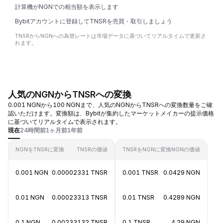
計算機がNGNでの相当額を表示します
Bybitアカウントに登録してTNSRを売買・取引しましょう
TNSRからNGNへの為替レートは市場データに基づいてリアルタイムで更新さ
れます。
人気のNGNからTNSRへの変換
0.001 NGNから100 NGNまで、人気のNGNからTNSRへの変換数量をご確
認いただけます。変換額は、Bybitが集約したマーケットメイカーの提示価格
に基づいてリアルタイムで表示されます。
現在
24時間前
1ヶ月前
1年前
NGNをTNSRに変換
TNSRの価値
TNSRをNGNに変換
NGNの価値
0.001 NGN
0.00002331 TNSR
0.001 TNSR
0.0429 NGN
0.01 NGN
0.00023313 TNSR
0.01 TNSR
0.4289 NGN
0.1 NGN
0.00233132 TNSR
0.1 TNSR
4.29 NGN