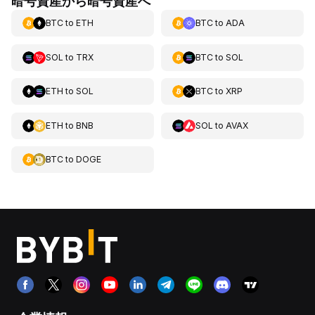
暗号資産から暗号資産へ
BTC
to
ETH
BTC
to
ADA
SOL
to
TRX
BTC
to
SOL
ETH
to
SOL
BTC
to
XRP
ETH
to
BNB
SOL
to
AVAX
BTC
to
DOGE