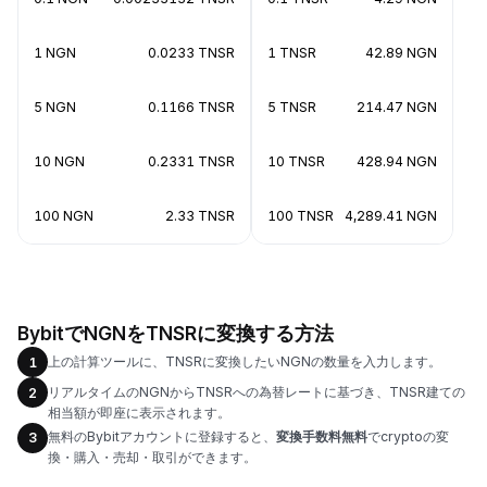
1 NGN
0.0233 TNSR
1 TNSR
42.89 NGN
5 NGN
0.1166 TNSR
5 TNSR
214.47 NGN
10 NGN
0.2331 TNSR
10 TNSR
428.94 NGN
100 NGN
2.33 TNSR
100 TNSR
4,289.41 NGN
BybitでNGNをTNSRに変換する方法
上の計算ツールに、TNSRに変換したいNGNの数量を入力します。
1
リアルタイムのNGNからTNSRへの為替レートに基づき、TNSR建ての
2
相当額が即座に表示されます。
無料のBybitアカウントに登録すると、
変換手数料無料
でcryptoの変
3
換・購入・売却・取引ができます。