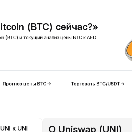
itcoin (BTC) сейчас?»
in (BTC) и текущий анализ цены BTC к AED.
Прогноз цены BTC
Торговать BTC/USDT
О Uniswap (UNI)
UNI к UNI