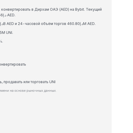
конвертировать в Дирхам ОАЭ (AED) на Bybit. Текущий
обменный курс: 1 UNI = د.إ0.06817477490821956 AED.
Uniswap имеет рыночную капитализацию د.إ9.16B AED и 24-часовой объём торгов د.إ460.80M AED.
5M UNI.
%.
конвертировать
ь, продавать или торговать UNI
ремени на основе рыночных данных.