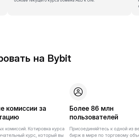
основе текущего курса обмена AED к UNI.
овать на Bybit
е комиссии за
Более 86 млн
тацию
пользователей
ых комиссий. Котировка курса
Присоединяйтесь к одной из 
нчательный курс, который вы
бирж в мире по торговому объ