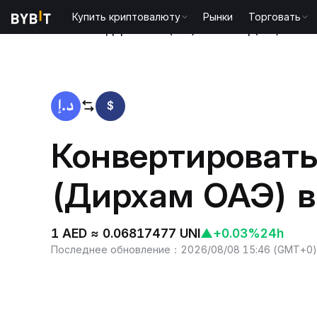
Купить криптовалюту
Рынки
Торговать
Главная
Дирхам ОАЭ(AED) to Uniswap(UNI)
$
Конвертировать
(Дирхам ОАЭ) в 
1 AED ≈ 0.06817477 UNI
▲
+0.03%
24h
Последнее обновление
：
2026/08/08 15:46
(
GMT+0
)