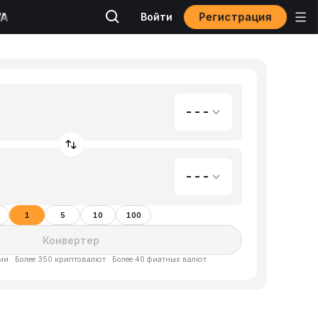
Регистрация
Войти
---
---
1
5
10
100
Конвертер
и · Более 350 криптовалют · Более 40 фиатных валют