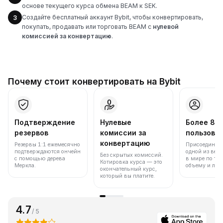
основе текущего курса обмена BEAM к SEK.
Создайте бесплатный аккаунт Bybit, чтобы конвертировать,
3
покупать, продавать или торговать BEAM с
нулевой
комиссией за конвертацию
.
Почему стоит конвертировать на Bybit
Подтверждение
Нулевые
Более 86
резервов
комиссии за
пользова
конвертацию
Резервы 1:1 ежемесячно
Присоединяйт
подтверждаются ончейн
одной из вед
Без скрытых комиссий.
с помощью дерева
в мире по то
Котировка курса — это
Меркла.
объему и лик
окончательный курс,
который вы платите.
4.7
/ 5