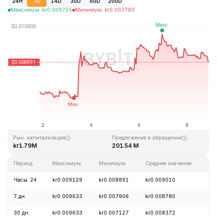
24H
7D
14D
30D
60D
200D
Максимум
:
kr
0.009755
Минимум
:
kr
0.007783
Последнее обновление: 21:19 GMT+0 2026-08-08
Исторический максимум
Исторический минимум
kr4.28
kr0.006168
Рын. капитализация
Предложение в обращении
kr1.79M
201.54 M
Период
Максимум
Минимум
Среднее значение
Из
Часы: 24
kr0.009129
kr0.008891
kr0.009010
-
7 дн.
kr0.009633
kr0.007906
kr0.008780
+
30 дн.
kr0.009633
kr0.007127
kr0.008372
+