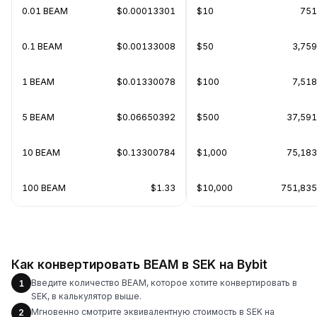
0.01 BEAM
$0.00013301
$10
751
0.1 BEAM
$0.00133008
$50
3,75
1 BEAM
$0.01330078
$100
7,51
5 BEAM
$0.06650392
$500
37,591
10 BEAM
$0.13300784
$1,000
75,183
100 BEAM
$1.33
$10,000
751,835
Как конвертировать BEAM в SEK на Bybit
Введите количество BEAM, которое хотите конвертировать в
1
SEK, в калькулятор выше.
Мгновенно смотрите эквивалентную стоимость в SEK на
2