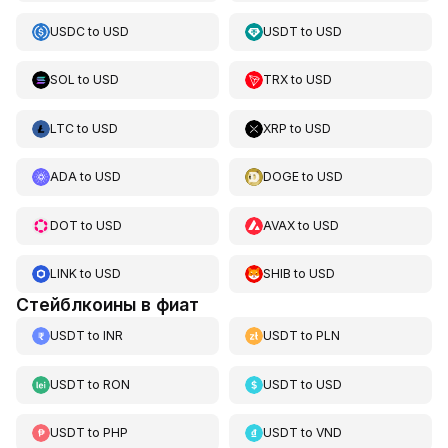
USDC
to
USD
USDT
to
USD
SOL
to
USD
TRX
to
USD
LTC
to
USD
XRP
to
USD
ADA
to
USD
DOGE
to
USD
DOT
to
USD
AVAX
to
USD
LINK
to
USD
SHIB
to
USD
Стейблкоины в фиат
USDT
to
INR
USDT
to
PLN
USDT
to
RON
USDT
to
USD
USDT
to
PHP
USDT
to
VND