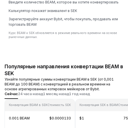
Введите количество BEAM, которое вы хотите конвертировать
Калькулятор покажет эквивалент в SEK
Зарегистрируйте аккаунт Bybit, чтобы покупать, продавать или
торговать BEAM
Курс BEAM к SEK обновляется в режиме реального времени на основе
рыночных данных.
Популярные направления конвертации BEAM в
SEK
Узнайте популярные суммы конвертации BEAM в SEK (от 0,001
BEAM до 100 BEAM) с конвертацией в реальном времени на
основе агрегированных котировок мейкеров от Bybit.
Сейчас
24 часа назад
1 месяц назад
1 год назад
Конвертация BEAM в SEK
Стоимость SEK
Конвертация SEK в BEAM
Стоим
0.001 BEAM
$0.0000133
$1
75