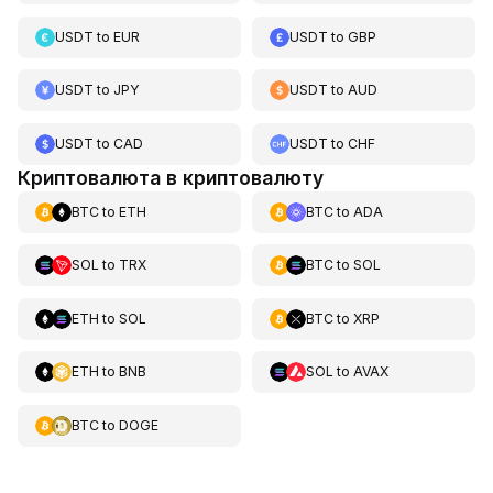
USDT
to
EUR
USDT
to
GBP
USDT
to
JPY
USDT
to
AUD
USDT
to
CAD
USDT
to
CHF
Криптовалюта в криптовалюту
BTC
to
ETH
BTC
to
ADA
SOL
to
TRX
BTC
to
SOL
ETH
to
SOL
BTC
to
XRP
ETH
to
BNB
SOL
to
AVAX
BTC
to
DOGE