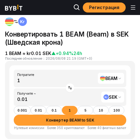
Регистрация
Главная
BEAM to SEK
Конвертировать 1 BEAM (Beam) в SEK
(Шведская крона)
1 BEAM ≈ kr0.01 SEK
▲
+0.94%
24h
Последнее обновление
：
2026/08/08 21:19
(
GMT+0
)
Потратите
BEAM
Получите ~
SEK
0.001
0.01
0.1
1
5
10
100
Конвертер BEAM to SEK
Нулевые комиссии · Более 350 криптовалют · Более 40 фиатных валют