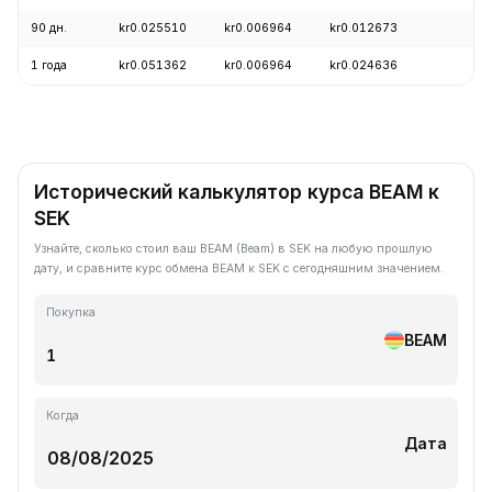
90 дн.
kr0.025510
kr0.006964
kr0.012673
-
1 года
kr0.051362
kr0.006964
kr0.024636
-
Исторический калькулятор курса BEAM к
SEK
Узнайте, сколько стоил ваш BEAM (Beam) в SEK на любую прошлую
дату, и сравните курс обмена BEAM к SEK с сегодняшним значением.
Покупка
BEAM
Когда
Дата