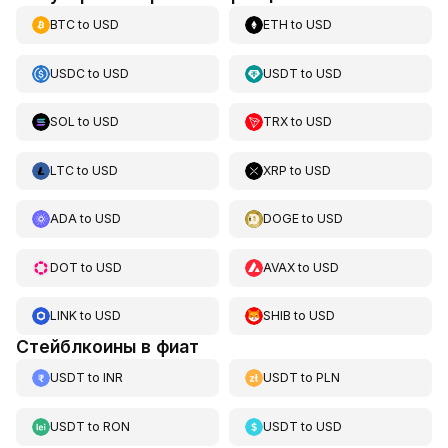
BTC
to
USD
ETH
to
USD
USDC
to
USD
USDT
to
USD
SOL
to
USD
TRX
to
USD
LTC
to
USD
XRP
to
USD
ADA
to
USD
DOGE
to
USD
DOT
to
USD
AVAX
to
USD
LINK
to
USD
SHIB
to
USD
Стейблкоины в фиат
USDT
to
INR
USDT
to
PLN
USDT
to
RON
USDT
to
USD