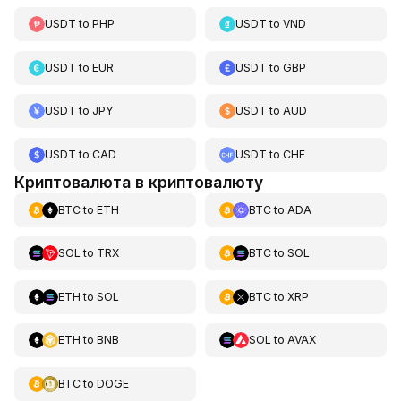
USDT
to
PHP
USDT
to
VND
USDT
to
EUR
USDT
to
GBP
USDT
to
JPY
USDT
to
AUD
USDT
to
CAD
USDT
to
CHF
Криптовалюта в криптовалюту
BTC
to
ETH
BTC
to
ADA
SOL
to
TRX
BTC
to
SOL
ETH
to
SOL
BTC
to
XRP
ETH
to
BNB
SOL
to
AVAX
BTC
to
DOGE