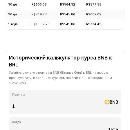
30 дн.
R$605.08
R$564.32
R$577.55
+5
90 дн.
R$719.28
R$545.86
R$602.02
+2
1 года
R$1,307.76
R$545.86
R$774.41
-2
Исторический калькулятор курса BNB к
BRL
Узнайте, сколько стоил ваш BNB (Binance Coin) в BRL на любую
прошлую дату, и сравните курс обмена BNB к BRL с сегодняшним
значением.
Покупка
BNB
Когда
Дата