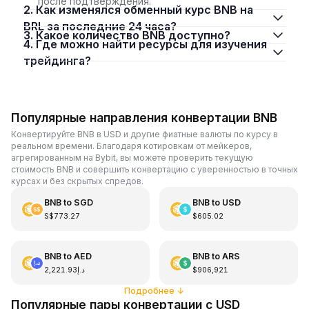
после подтверждения.
2. Как изменялся обменный курс BNB на
BRL за последние 24 часа?
3. Какое количество BNB доступно?
4. Где можно найти ресурсы для изучения
трейдинга?
Популярные направления конвертации BNB
Конвертируйте BNB в USD и другие фиатные валюты по курсу в
реальном времени. Благодаря котировкам от мейкеров,
агрегированным на Bybit, вы можете проверить текущую
стоимость BNB и совершить конвертацию с уверенностью в точных
курсах и без скрытых спредов.
BNB
to
SGD
BNB
to
USD
S$773.27
$605.02
BNB
to
AED
BNB
to
ARS
د.إ2,221.93
$906,921
Подробнее
↓
Популярные пары конвертации с USD