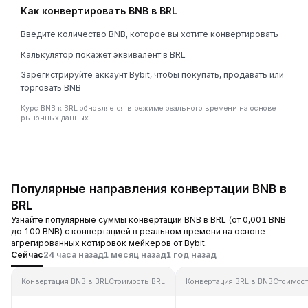
Как конвертировать BNB в BRL
Введите количество BNB, которое вы хотите конвертировать
Калькулятор покажет эквивалент в BRL
Зарегистрируйте аккаунт Bybit, чтобы покупать, продавать или
торговать BNB
Курс BNB к BRL обновляется в режиме реального времени на основе
рыночных данных.
Популярные направления конвертации BNB в
BRL
Узнайте популярные суммы конвертации BNB в BRL (от 0,001 BNB
до 100 BNB) с конвертацией в реальном времени на основе
агрегированных котировок мейкеров от Bybit.
Сейчас
24 часа назад
1 месяц назад
1 год назад
Конвертация BNB в BRL
Стоимость BRL
Конвертация BRL в BNB
Стоимос