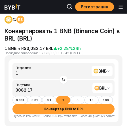
Регистрация
Главная
BNB to BRL
Конвертировать 1 BNB (Binance Coin) в
BRL (BRL)
1 BNB ≈ R$3,082.17 BRL
▲
+2.28%
24h
Последнее обновление
：
2026/08/08 15:42
(
GMT+0
)
Потратите
BNB
Получите ~
BRL
0.001
0.01
0.1
1
5
10
100
Конвертер BNB to BRL
Нулевые комиссии · Более 350 криптовалют · Более 40 фиатных валют