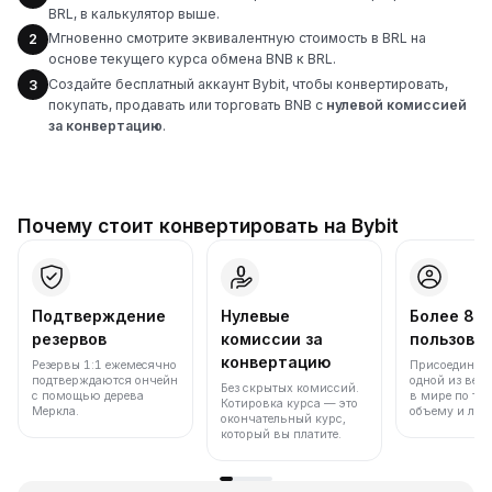
BRL, в калькулятор выше.
Мгновенно смотрите эквивалентную стоимость в BRL на
2
основе текущего курса обмена BNB к BRL.
Создайте бесплатный аккаунт Bybit, чтобы конвертировать,
3
покупать, продавать или торговать BNB с
нулевой комиссией
за конвертацию
.
Почему стоит конвертировать на Bybit
Подтверждение
Нулевые
Более 86
резервов
комиссии за
пользова
конвертацию
Резервы 1:1 ежемесячно
Присоединяйт
подтверждаются ончейн
одной из вед
Без скрытых комиссий.
с помощью дерева
в мире по то
Котировка курса — это
Меркла.
объему и лик
окончательный курс,
который вы платите.