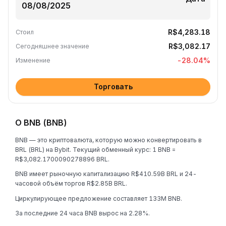
R$4,283.18
Стоил
R$3,082.17
Сегодняшнее значение
-28.04
%
Изменение
Торговать
О BNB (BNB)
BNB — это криптовалюта, которую можно конвертировать в
BRL (BRL) на Bybit. Текущий обменный курс: 1 BNB =
R$3,082.1700090278896 BRL.
BNB имеет рыночную капитализацию R$410.59B BRL и 24-
часовой объём торгов R$2.85B BRL.
Циркулирующее предложение составляет 133M BNB.
За последние 24 часа BNB вырос на 2.28%.