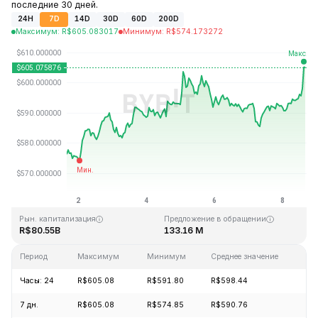
последние 30 дней.
24H
7D
14D
30D
60D
200D
Максимум
:
R$
605.083017
Минимум
:
R$
574.173272
Последнее обновление: 15:42 GMT+0 2026-08-08
Исторический максимум
Исторический минимум
R$1,369.99
R$0.039818
Рын. капитализация
Предложение в обращении
R$80.55B
133.16 M
Период
Максимум
Минимум
Среднее значение
Из
Часы: 24
R$605.08
R$591.80
R$598.44
+2
7 дн.
R$605.08
R$574.85
R$590.76
+4