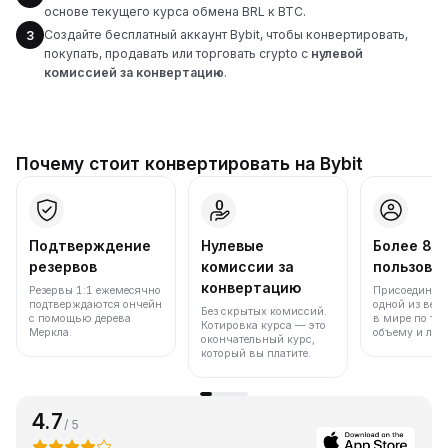
основе текущего курса обмена BRL к BTC.
Создайте бесплатный аккаунт Bybit, чтобы конвертировать,
3
покупать, продавать или торговать crypto с
нулевой
комиссией за конвертацию
.
Почему стоит конвертировать на Bybit
Подтверждение
Нулевые
Более 86
резервов
комиссии за
пользова
конвертацию
Резервы 1:1 ежемесячно
Присоединяйт
подтверждаются ончейн
одной из вед
Без скрытых комиссий.
с помощью дерева
в мире по то
Котировка курса — это
Меркла.
объему и лик
окончательный курс,
который вы платите.
4.7
/ 5