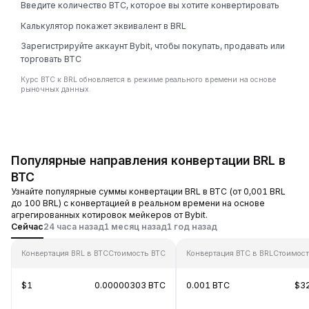
Введите количество BTC, которое вы хотите конвертировать
Калькулятор покажет эквивалент в BRL
Зарегистрируйте аккаунт Bybit, чтобы покупать, продавать или
торговать BTC
Курс BTC к BRL обновляется в режиме реального времени на основе
рыночных данных.
Популярные направления конвертации BRL в
BTC
Узнайте популярные суммы конвертации BRL в BTC (от 0,001 BRL
до 100 BRL) с конвертацией в реальном времени на основе
агрегированных котировок мейкеров от Bybit.
Сейчас
24 часа назад
1 месяц назад
1 год назад
Конвертация BRL в BTC
Стоимость BTC
Конвертация BTC в BRL
Стоимост
$1
0.00000303 BTC
0.001 BTC
$3