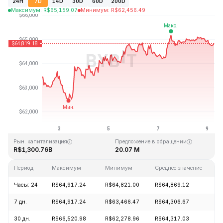
24H
7D
14D
30D
60D
200D
Максимум
:
R$
65,159.07
Минимум
:
R$
62,456.49
Последнее обновление: 06:48 GMT+0 2026-08-09
Исторический максимум
Исторический минимум
R$126,080.00
R$67.81
Рын. капитализация
Предложение в обращении
R$1,300.76B
20.07 M
Период
Максимум
Минимум
Среднее значение
И
Часы: 24
R$64,917.24
R$64,821.00
R$64,869.12
-
7 дн.
R$64,917.24
R$63,466.47
R$64,306.67
+
30 дн.
R$66,520.98
R$62,278.96
R$64,317.03
+