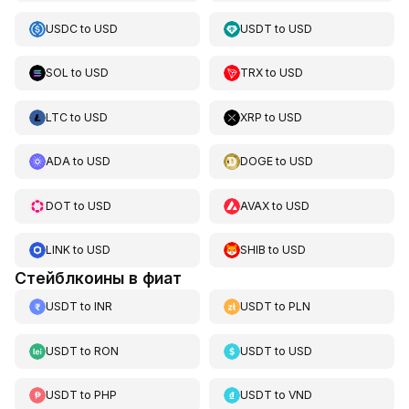
USDC
to
USD
USDT
to
USD
SOL
to
USD
TRX
to
USD
LTC
to
USD
XRP
to
USD
ADA
to
USD
DOGE
to
USD
DOT
to
USD
AVAX
to
USD
LINK
to
USD
SHIB
to
USD
Стейблкоины в фиат
USDT
to
INR
USDT
to
PLN
USDT
to
RON
USDT
to
USD
USDT
to
PHP
USDT
to
VND