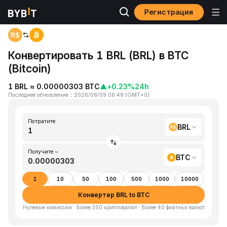
Регистрация
Главная
BRL to BTC
Конвертировать 1 BRL (BRL) в BTC
(Bitcoin)
1 BRL ≈ 0.00000303 BTC
▲
+0.23%
24h
Последнее обновление
：
2026/08/09 06:48
(
GMT+0
)
Потратите
BRL
Получите ~
BTC
1
10
50
100
500
1000
10000
Конвертер BRL to BTC
Нулевые комиссии · Более 350 криптовалют · Более 40 фиатных валют