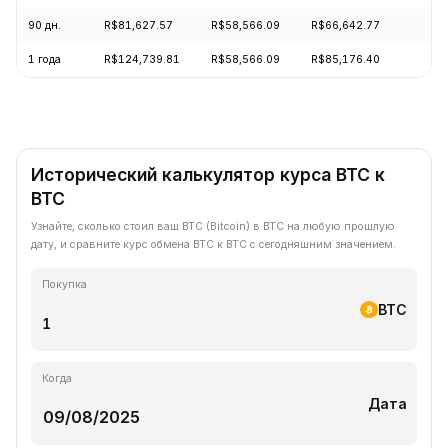
90 дн.
R$81,627.57
R$58,566.09
R$66,642.77
+
1 года
R$124,739.81
R$58,566.09
R$85,176.40
-
Исторический калькулятор курса BTC к
BTC
Узнайте, сколько стоил ваш BTC (Bitcoin) в BTC на любую прошлую
дату, и сравните курс обмена BTC к BTC с сегодняшним значением.
Покупка
BTC
Когда
Дата