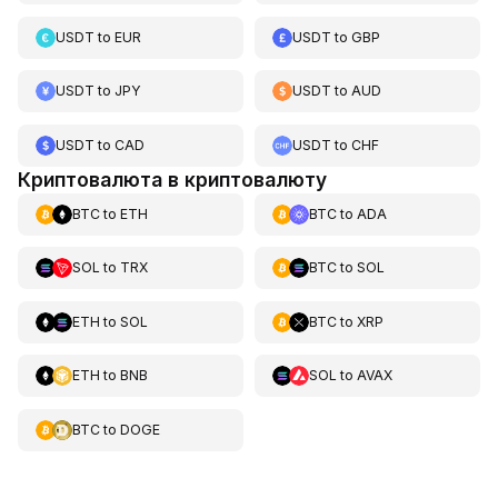
USDT
to
EUR
USDT
to
GBP
USDT
to
JPY
USDT
to
AUD
USDT
to
CAD
USDT
to
CHF
Криптовалюта в криптовалюту
BTC
to
ETH
BTC
to
ADA
SOL
to
TRX
BTC
to
SOL
ETH
to
SOL
BTC
to
XRP
ETH
to
BNB
SOL
to
AVAX
BTC
to
DOGE