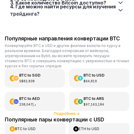
3. Какое количество Bitcoin доступно?
4. Где можно найти ресурсы для изучения
трейдинга?
Популярные направления конвертации BTC
Конвертируйте BTC в USD и другие фиатные валюты по курсу в
реальном времени. Благодаря котировкам от мейкеров,
агрегированным на Bybit, вы можете проверить текущую
стоимость BTC и совершить конвертацию с уверенностью в точных
курсах и без скрытых спредов.
BTC
to
SGD
BTC
to
USD
S$82,838
$64,819
BTC
to
AED
BTC
to
ARS
د.إ238,047
$97,163,184
Подробнее
↓
Популярные пары конвертации с USD
BTC
to
USD
ETH
to
USD