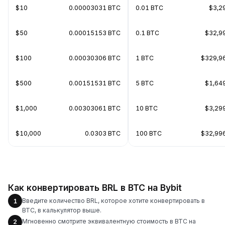
$10
0.00003031 BTC
0.01 BTC
$3,2
$50
0.00015153 BTC
0.1 BTC
$32,9
$100
0.00030306 BTC
1 BTC
$329,9
$500
0.00151531 BTC
5 BTC
$1,64
$1,000
0.00303061 BTC
10 BTC
$3,29
$10,000
0.0303 BTC
100 BTC
$32,99
Как конвертировать BRL в BTC на Bybit
Введите количество BRL, которое хотите конвертировать в
1
BTC, в калькулятор выше.
Мгновенно смотрите эквивалентную стоимость в BTC на
2