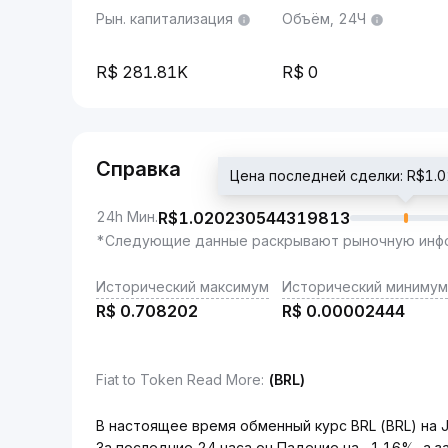
Рын. капитализация
Объём, 24Ч
281.81K
0
Справка
Цена последней сделки: R$1
24h Мин.
R$
1.020230544319813
*Следующие данные раскрывают рыночную инфо
Исторический максимум
Исторический минимум
R$
0.708202
R$
0.00002444
Fiat to Token Read More
:
(BRL)
В настоящее время обменный курс BRL (BRL) на J
За последние 24 часа он Падение на -1.16%, а 