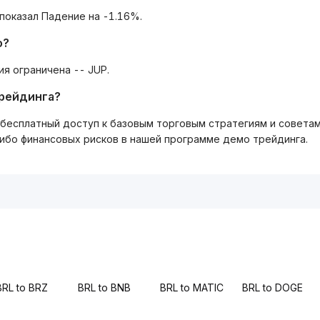
 показал Падение на -1.16%.
о?
я ограничена -- JUP.
трейдинга?
ть бесплатный доступ к базовым торговым стратегиям и совета
либо финансовых рисков в нашей программе демо трейдинга.
BRL to BRZ
BRL to BNB
BRL to MATIC
BRL to DOGE