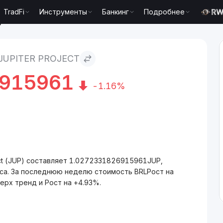
TradFi
Инструменты
Банкинг
Подробнее
ject
JUPITER PROJECT
6915961
-1.16%
ect (JUP) составляет 1.0272331826915961JUP,
аса. За последнюю неделю стоимость BRLРост на
ерх тренд и Рост на +4.93%.