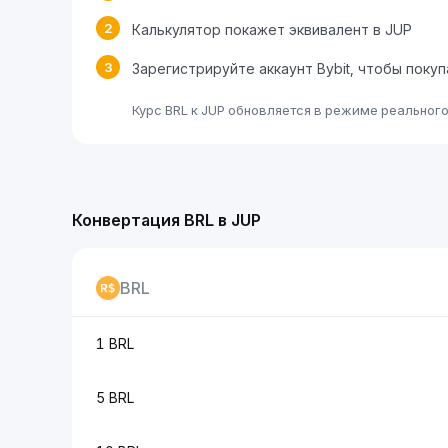
2
Калькулятор покажет эквивалент в JUP
3
Зарегистрируйте аккаунт Bybit, чтобы поку
Курс BRL к JUP обновляется в режиме реальног
Конвертация BRL в JUP
BRL
1 BRL
5 BRL