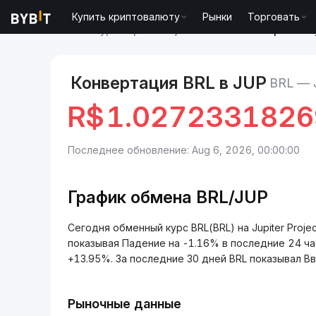
Купить криптовалюту
Рынки
Торговать
Рынки
Курс Jupiter Project JUP
BRL to Jupiter Pro
Конвертация BRL в JUP
BRL — 
R$
1.027233182
Последнее обновление: Aug 6, 2026, 00:00:00
График обмена BRL/JUP
Сегодня обменный курс BRL(BRL) на Jupiter Proj
показывая Падение на -1.16% в последние 24 ч
+13.95%. За последние 30 дней BRL показывал Вв
Рыночные данные