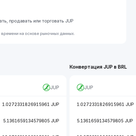
пать, продавать или торговать JUP
о времени на основе рыночных данных.
Конвертация JUP в BRL
JUP
JUP
1.0272331826915961 JUP
1.0272331826915961 JUP
5.1361659134579805 JUP
5.1361659134579805 JUP