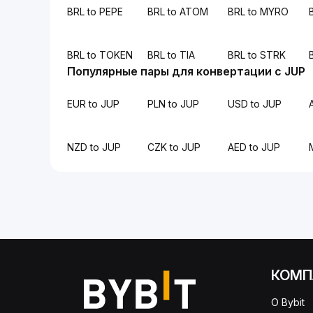
BRL to PEPE
BRL to ATOM
BRL to MYRO
BRL to TOKEN
BRL to TIA
BRL to STRK
Популярные пары для конвертации с JUP
EUR to JUP
PLN to JUP
USD to JUP
NZD to JUP
CZK to JUP
AED to JUP
КОМП
О Bybit