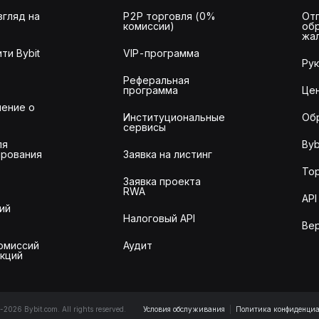
згляд на
P2P торговля (0%
От
комиссии)
об
жа
ти Bybit
VIP-программа
Ру
Реферальная
программа
Це
ение о
Институциональные
Об
сервисы
ля
Byb
рования
Заявка на листинг
То
Заявка проекта
RWA
API
ий
Налоговый API
Ве
омиссий
Аудит
акций
2026 Bybit.com. All rights reserved.
Условия обслуживания
|
Политика конфиденциа