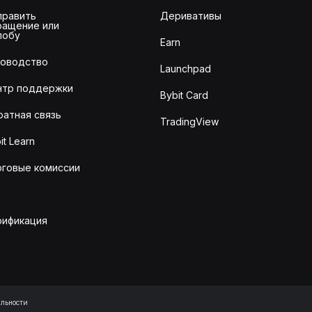
править
Деривативы
ращение или
лобу
Earn
ководство
Launchpad
нтр поддержки
Bybit Card
ратная связь
TradingView
it Learn
рговые комиссии
рификация
льности