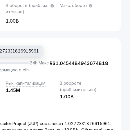
В обороте (приблиз
Макс. оборот
ительно)
1.00B
--
.0272331826915961
24h Макс.
R$
1.0454484943674818
рмацию о eth
Рын. капитализация
В обороте
(приблизительно)
1.45M
1.00B
upiter Project (JUP) составляет 1.0272331826915961.
за последнюю неделю Рост на +13.95%. Обменный курс