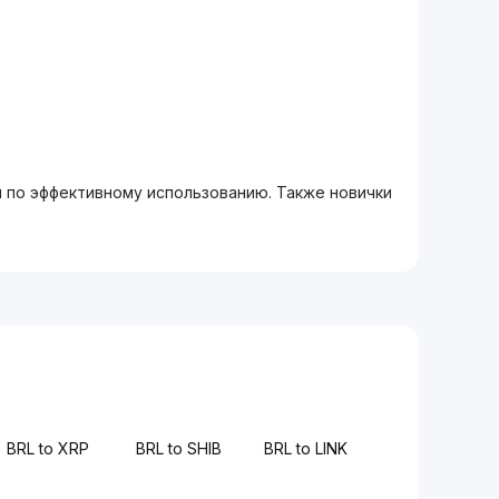
м по эффективному использованию. Также новички
BRL to XRP
BRL to SHIB
BRL to LINK