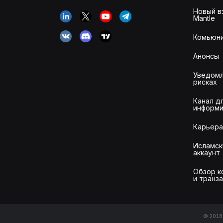
Новый в
Mantle
Комьюни
Анонсы
Уведомл
рисках
Канал д
информи
Карьера
Исламск
аккаунт
Обзор к
и транз
© 2018-