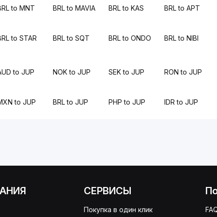
BRL to MNT
BRL to MAVIA
BRL to KAS
BRL to APT
BRL to STAR
BRL to SQT
BRL to ONDO
BRL to NIBI
AUD to JUP
NOK to JUP
SEK to JUP
RON to JUP
MXN to JUP
BRL to JUP
PHP to JUP
IDR to JUP
АНИЯ
СЕРВИСЫ
П
Покупка в один клик
FA