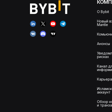
КОМП
О Bybit
Новый в
Mantle
Комьюни
Анонсы
Уведомл
рисках
Канал д
информи
Карьера
Исламск
аккаунт
Обзор к
и транз