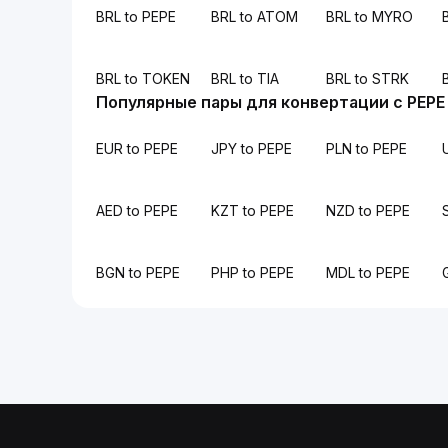
BRL to PEPE
BRL to ATOM
BRL to MYRO
BRL to TOKEN
BRL to TIA
BRL to STRK
Популярные пары для конвертации с PEPE
EUR to PEPE
JPY to PEPE
PLN to PEPE
AED to PEPE
KZT to PEPE
NZD to PEPE
BGN to PEPE
PHP to PEPE
MDL to PEPE