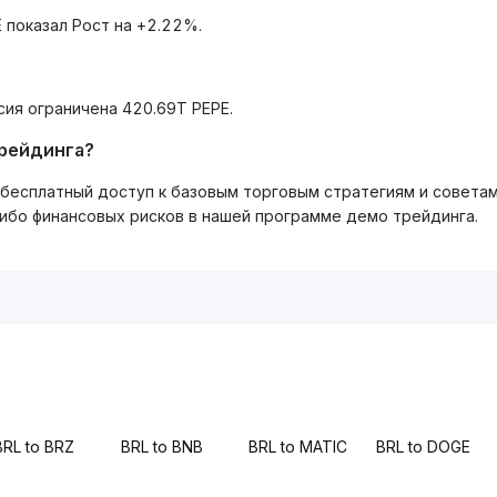
 показал Рост на +2.22%.
сия ограничена 420.69T PEPE.
трейдинга?
ть бесплатный доступ к базовым торговым стратегиям и совета
либо финансовых рисков в нашей программе демо трейдинга.
BRL to BRZ
BRL to BNB
BRL to MATIC
BRL to DOGE