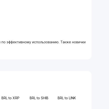
м по эффективному использованию. Также новички
BRL to XRP
BRL to SHIB
BRL to LINK