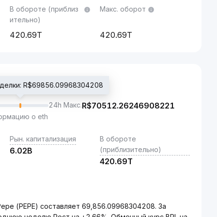
В обороте (приблиз
Макс. оборот
ительно)
420.69T
420.69T
сделки: R$69856.09968304208
24h Макс.
R$
70512.26246908221
рмацию о eth
Рын. капитализация
В обороте
(приблизительно)
6.02B
420.69T
Pepe (PEPE) составляет 69,856.09968304208. За
леднюю неделю Рост на +2.66%. Обменный курс BRL на