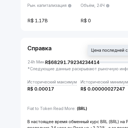
Рын. капитализация
Объём, 24Ч
1.17B
0
Справка
Цена последней 
24h Мин.
R$
68291.79234234414
*Следующие данные раскрывают рыночную инфо
Исторический максимум
Исторический минимум
R$
0.00017
R$
0.00000027247
Fiat to Token Read More
:
(BRL)
В настоящее время обменный курс BRL (BRL) на 
последние 24 часа он Рост на +2.22%, а за пос