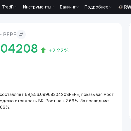
TradFi
Инструменты
Банкинг
Подробнее
— PEPE
304208
+2.22%
 составляет 69,856.09968304208PEPE, показывая Рост
неделю стоимость BRLРост на +2.66%. За последние
.06%.