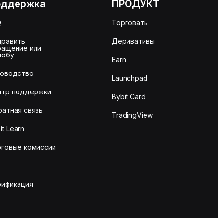
оддержка
ПРОДУКТ
Q
Торговать
править
Деривативы
ращение или
лобу
Earn
ководство
Launchpad
нтр поддержки
Bybit Card
ратная связь
TradingView
it Learn
рговые комиссии
рификация