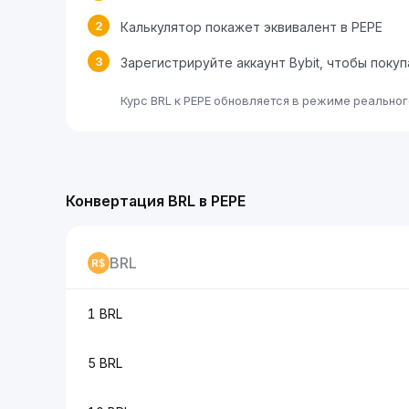
2
Калькулятор покажет эквивалент в PEPE
3
Зарегистрируйте аккаунт Bybit, чтобы поку
Курс BRL к PEPE обновляется в режиме реальног
Конвертация BRL в PEPE
BRL
1 BRL
5 BRL