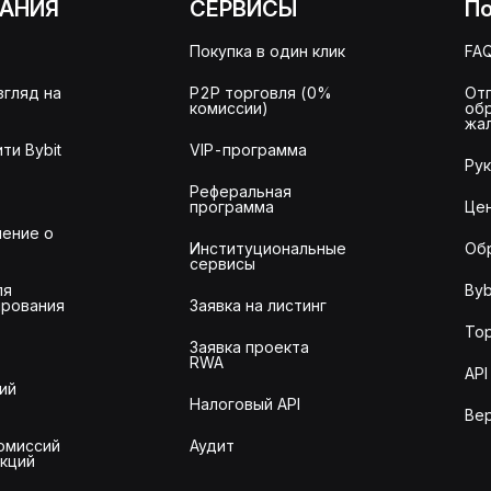
АНИЯ
СЕРВИСЫ
П
Покупка в один клик
FA
згляд на
P2P торговля (0%
От
комиссии)
об
жа
ти Bybit
VIP-программа
Ру
Реферальная
программа
Це
ение о
Институциональные
Об
сервисы
ля
Byb
рования
Заявка на листинг
То
Заявка проекта
RWA
API
ий
Налоговый API
Ве
омиссий
Аудит
акций