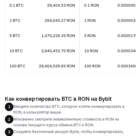
0.1 BTC
29,404.53 RON
0.1 RON
0.000000
1 BTC
294,045.27 RON
1 RON
0.000003
5 BTC
1,470,226.35 RON
5 RON
0.000017
10 BTC
2,940,452.70 RON
10 RON
0.000034
100 BTC
29,404,526.95 RON
100 RON
0.000340
Как конвертировать BTC в RON на Bybit
Введите количество BTC, которое хотите конвертировать в
1
RON, в калькулятор выше.
Мгновенно смотрите эквивалентную стоимость в RON на
2
основе текущего курса обмена BTC к RON.
Создайте бесплатный аккаунт Bybit, чтобы конвертировать,
3