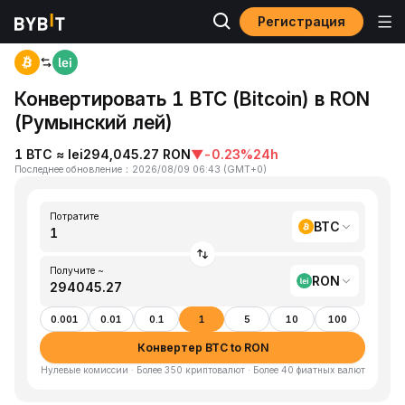
Регистрация
Главная
BTC to RON
Конвертировать 1 BTC (Bitcoin) в RON
(Румынский лей)
1 BTC ≈ lei294,045.27 RON
▼
-0.23%
24h
Последнее обновление
：
2026/08/09 06:43
(
GMT+0
)
Потратите
BTC
Получите ~
RON
0.001
0.01
0.1
1
5
10
100
Конвертер BTC to RON
Нулевые комиссии · Более 350 криптовалют · Более 40 фиатных валют