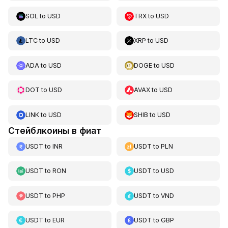
SOL
to
USD
TRX
to
USD
LTC
to
USD
XRP
to
USD
ADA
to
USD
DOGE
to
USD
DOT
to
USD
AVAX
to
USD
LINK
to
USD
SHIB
to
USD
Стейблкоины в фиат
USDT
to
INR
USDT
to
PLN
USDT
to
RON
USDT
to
USD
USDT
to
PHP
USDT
to
VND
USDT
to
EUR
USDT
to
GBP