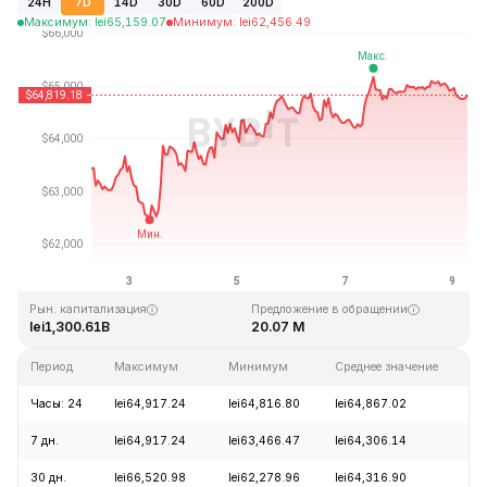
24H
7D
14D
30D
60D
200D
Максимум
:
lei
65,159.07
Минимум
:
lei
62,456.49
Последнее обновление: 06:43 GMT+0 2026-08-09
Исторический максимум
Исторический минимум
lei126,080.00
lei67.81
Рын. капитализация
Предложение в обращении
lei1,300.61B
20.07 M
Период
Максимум
Минимум
Среднее значение
И
Часы: 24
lei64,917.24
lei64,816.80
lei64,867.02
-
7 дн.
lei64,917.24
lei63,466.47
lei64,306.14
+
30 дн.
lei66,520.98
lei62,278.96
lei64,316.90
+