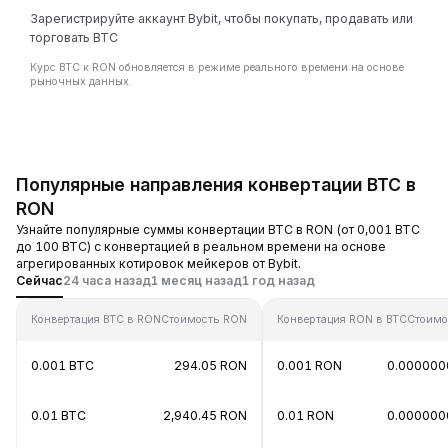
Зарегистрируйте аккаунт Bybit, чтобы покупать, продавать или
торговать BTC
Курс BTC к RON обновляется в режиме реального времени на основе
рыночных данных.
Популярные направления конвертации BTC в
RON
Узнайте популярные суммы конвертации BTC в RON (от 0,001 BTC
до 100 BTC) с конвертацией в реальном времени на основе
агрегированных котировок мейкеров от Bybit.
Сейчас
24 часа назад
1 месяц назад
1 год назад
Конвертация BTC в RON
Стоимость RON
Конвертация RON в BTC
Стоимо
0.001 BTC
294.05 RON
0.001 RON
0.000000
0.01 BTC
2,940.45 RON
0.01 RON
0.000000