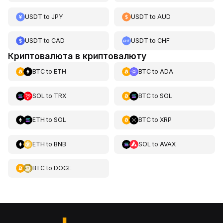
USDT
to
JPY
USDT
to
AUD
USDT
to
CAD
USDT
to
CHF
Криптовалюта в криптовалюту
BTC
to
ETH
BTC
to
ADA
SOL
to
TRX
BTC
to
SOL
ETH
to
SOL
BTC
to
XRP
ETH
to
BNB
SOL
to
AVAX
BTC
to
DOGE