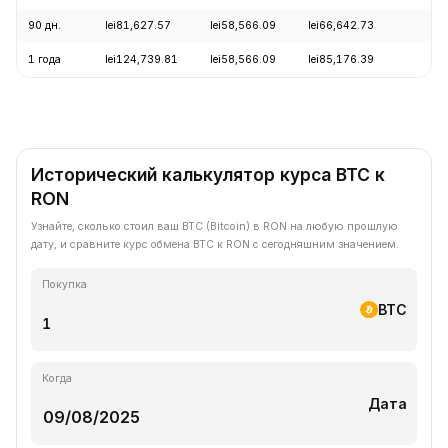
90 дн.
lei81,627.57
lei58,566.09
lei66,642.73
+
1 года
lei124,739.81
lei58,566.09
lei85,176.39
-
Исторический калькулятор курса BTC к
RON
Узнайте, сколько стоил ваш BTC (Bitcoin) в RON на любую прошлую
дату, и сравните курс обмена BTC к RON с сегодняшним значением.
Покупка
BTC
Когда
Дата