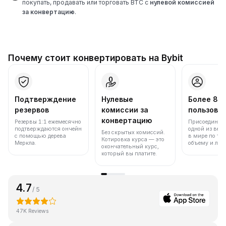
покупать, продавать или торговать BTC с
нулевой комиссией
за конвертацию
.
Почему стоит конвертировать на Bybit
Подтверждение
Нулевые
Более 86
резервов
комиссии за
пользова
конвертацию
Резервы 1:1 ежемесячно
Присоединяйт
подтверждаются ончейн
одной из вед
Без скрытых комиссий.
с помощью дерева
в мире по то
Котировка курса — это
Меркла.
объему и лик
окончательный курс,
который вы платите.
4.7
/ 5
47K Reviews