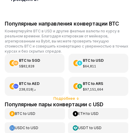
Популярные направления конвертации BTC
Конвертируйте BTC в USD и другие фиатные валюты по курсу в
реальном времени. Благодаря котировкам от мейкеров,
агрегированным на Bybit, вы можете проверить текущую
стоимость BTC и совершить конвертацию с уверенностью в точных
курсах и без скрытых спредов.
BTC
to
SGD
BTC
to
USD
S$82,828
$64,811
BTC
to
AED
BTC
to
ARS
د.إ238,018
$97,151,664
Подробнее
↓
Популярные пары конвертации с USD
BTC
to
USD
ETH
to
USD
USDC
to
USD
USDT
to
USD