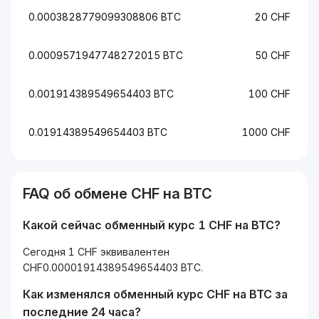
0.0003828779099308806 BTC
20 CHF
0.0009571947748272015 BTC
50 CHF
0.001914389549654403 BTC
100 CHF
0.01914389549654403 BTC
1000 CHF
FAQ об обмене CHF на BTC
Какой сейчас обменный курс 1 CHF на BTC?
Сегодня 1 CHF эквивалентен
CHF0.00001914389549654403 BTC.
Как изменялся обменный курс CHF на BTC за
последние 24 часа?