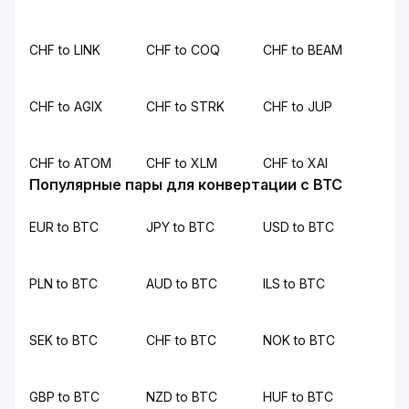
CHF to LINK
CHF to COQ
CHF to BEAM
CHF to AGIX
CHF to STRK
CHF to JUP
CHF to ATOM
CHF to XLM
CHF to XAI
Популярные пары для конвертации с BTC
EUR to BTC
JPY to BTC
USD to BTC
PLN to BTC
AUD to BTC
ILS to BTC
SEK to BTC
CHF to BTC
NOK to BTC
GBP to BTC
NZD to BTC
HUF to BTC