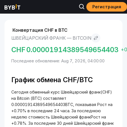
Регистрация
Рынки
Курс Bitcoin BTC
Швейцарский франк to Bitcoin
Конвертация CHF в BTC
ШВЕЙЦАРСКИЙ ФРАНК — BITCOIN
CHF
0.00001914389549654403
+
Последнее обновление: Aug 7, 2026, 04:00:00
График обмена CHF/BTC
Сегодня обменный курс Швейцарский франк(CHF)
на Bitcoin (BTC) составляет
0.00001914389549654403BTC, показывая Рост на
+0.70% в последние 24 часа. За последнюю
неделю стоимость Швейцарский франкРост на
+0.78%. За последние 30 дней Швейцарский франк