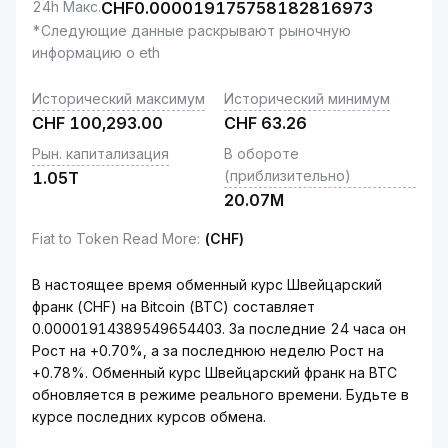
24h Макс.
CHF
0.000019175758182816973
*Следующие данные раскрывают рыночную
информацию о eth
Исторический максимум
Исторический минимум
CHF
100,293.00
CHF
63.26
Рын. капитализация
В обороте
(приблизительно)
1.05T
20.07M
Fiat to Token Read More
:
(CHF)
В настоящее время обменный курс Швейцарский
франк (CHF) на Bitcoin (BTC) составляет
0.00001914389549654403. За последние 24 часа он
Рост на +0.70%, а за последнюю неделю Рост на
+0.78%. Обменный курс Швейцарский франк на BTC
обновляется в режиме реального времени. Будьте в
курсе последних курсов обмена.