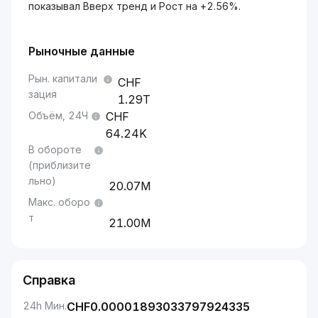
показывал Вверх тренд и Рост на +2.56%.
Рыночные данные
Рын. капитали
зация
1.29T
Объём, 24Ч
64.24K
В обороте
(приблизите
льно)
20.07M
Макс. оборо
т
21.00M
Справка
24h Мин.
CHF
0.00001893033797924335