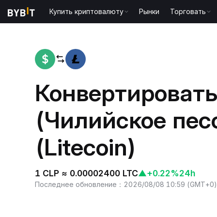
Купить криптовалюту
Рынки
Торговать
Главная
CLP to LTC
Конвертировать
(Чилийское песо
(Litecoin)
1 CLP ≈ 0.00002400 LTC
▲
+0.22%
24h
Последнее обновление
：
2026/08/08 10:59
(
GMT+0
)