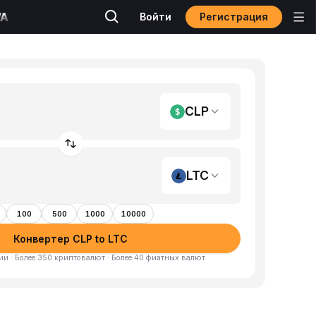
Регистрация
Войти
CLP
LTC
100
500
1000
10000
Конвертер CLP to LTC
и · Более 350 криптовалют · Более 40 фиатных валют