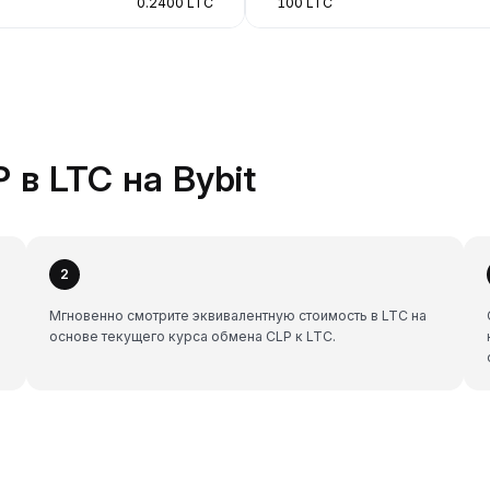
0.2400 LTC
100 LTC
 в LTC на Bybit
2
Мгновенно смотрите эквивалентную стоимость в LTC на
основе текущего курса обмена CLP к LTC.