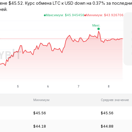
цене $45.52. Курс обмена LTC к USD down на 0.37% за последн
ней.
Максимум
:
$
45.945456
Минимум
:
$
43.926706
Минимум
Среднее значение
$45.56
$45.56
$44.18
$44.88