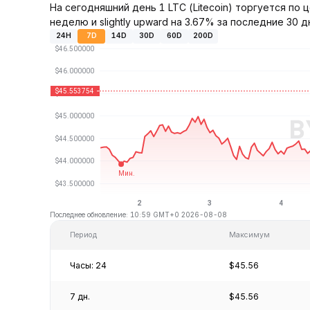
На сегодняшний день 1 LTC (Litecoin) торгуется по 
неделю и slightly upward на 3.67% за последние 30 д
24H
7D
14D
30D
60D
200D
Последнее обновление: 10:59 GMT+0 2026-08-08
Период
Максимум
Часы: 24
$45.56
7 дн.
$45.56