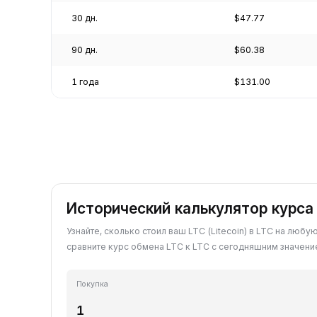
30 дн.
$47.77
90 дн.
$60.38
1 года
$131.00
Исторический калькулятор курса 
Узнайте, сколько стоил ваш LTC (Litecoin) в LTC на любу
сравните курс обмена LTC к LTC с сегодняшним значени
Покупка