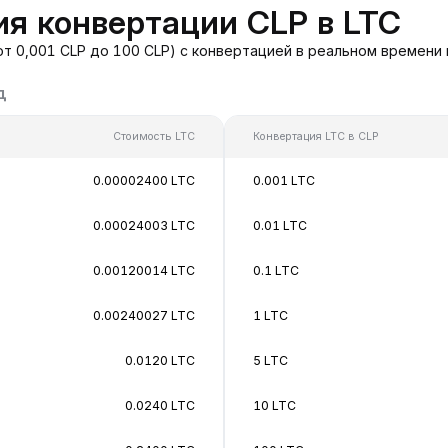
я конвертации CLP в LTC
от 0,001 CLP до 100 CLP) с конвертацией в реальном времени
д
Стоимость LTC
Конвертация LTC в CLP
0.00002400 LTC
0.001 LTC
0.00024003 LTC
0.01 LTC
0.00120014 LTC
0.1 LTC
0.00240027 LTC
1 LTC
0.0120 LTC
5 LTC
0.0240 LTC
10 LTC