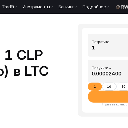
TradFi
Инструменты
Банкинг
Подробнее
Потратите
 1 CLP
) в LTC
Получите ~
1
10
50
Нулевые комисси