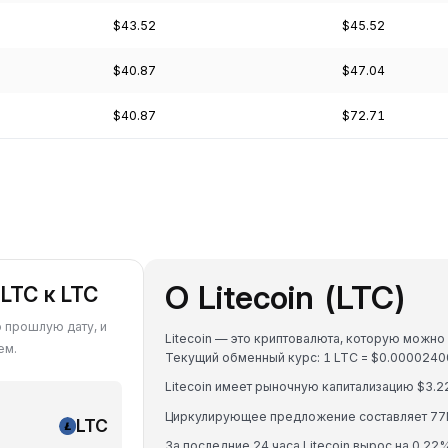
$43.52
$45.52
$40.87
$47.04
$40.87
$72.71
О Litecoin (LTC)
LTC к LTC
ю прошлую дату, и
Litecoin — это криптовалюта, которую можно 
ем.
Текущий обменный курс: 1 LTC = $0.000024
Litecoin имеет рыночную капитализацию $3.2
Циркулирующее предложение составляет 77
LTC
За последние 24 часа Litecoin вырос на 0.22%