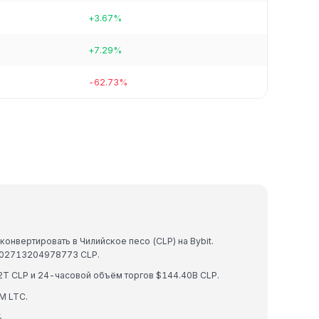
+3.67%
+7.29%
-62.73%
конвертировать в Чилийское песо (CLP) на Bybit.
002713204978773 CLP.
2T CLP и 24-часовой объём торгов $144.40B CLP.
M LTC.
.