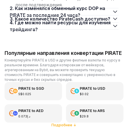
после подтверждения.
2. Как изменялся обменный курс DOP на
PIRATE за последние 24 часа?
3. Какое количество PirateCash доступно?
4. Где можно найти ресурсы для изучения
трейдинга?
Популярные направления конвертации PIRATE
Конвертируйте PIRATE в USD и другие фиатные валюты по курсу в
реальном времени. Благодаря котировкам от мейкеров,
агрегированным на Bybit, вы можете проверить текущую
стоимость PIRATE и совершить конвертацию с уверенностью в
точных курсах и без скрытых спредов.
PIRATE
to
SGD
PIRATE
to
USD
S$0.025
$0.02
PIRATE
to
AED
PIRATE
to
ARS
د.إ0.073
$29.8
Подробнее
↓