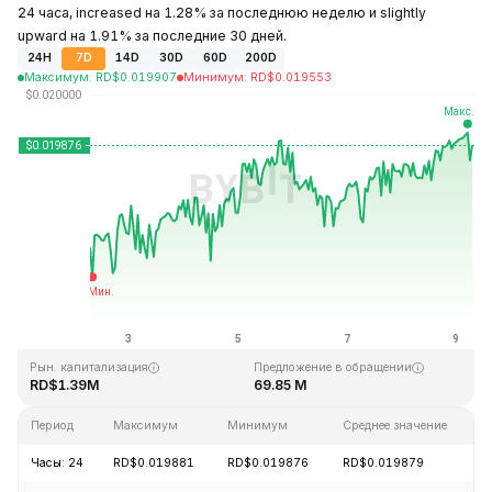
24 часа, increased на 1.28% за последнюю неделю и slightly
upward на 1.91% за последние 30 дней.
24H
7D
14D
30D
60D
200D
Максимум
:
RD$
0.019907
Минимум
:
RD$
0.019553
Последнее обновление: 06:44 GMT+0 2026-08-09
Исторический максимум
Исторический минимум
RD$0.242252
RD$0.000723
Рын. капитализация
Предложение в обращении
RD$1.39M
69.85 M
Период
Максимум
Минимум
Среднее значение
И
Часы: 24
RD$0.019881
RD$0.019876
RD$0.019879
+