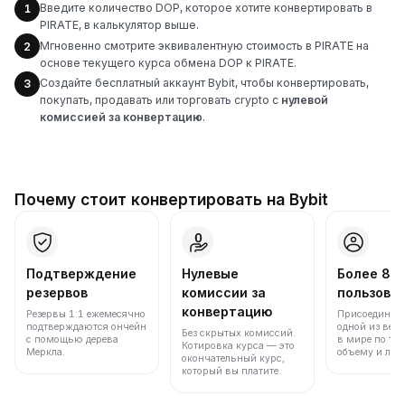
Введите количество DOP, которое хотите конвертировать в
1
PIRATE, в калькулятор выше.
Мгновенно смотрите эквивалентную стоимость в PIRATE на
2
основе текущего курса обмена DOP к PIRATE.
Создайте бесплатный аккаунт Bybit, чтобы конвертировать,
3
покупать, продавать или торговать crypto с
нулевой
комиссией за конвертацию
.
Почему стоит конвертировать на Bybit
Подтверждение
Нулевые
Более 86
резервов
комиссии за
пользова
конвертацию
Резервы 1:1 ежемесячно
Присоединяйт
подтверждаются ончейн
одной из вед
Без скрытых комиссий.
с помощью дерева
в мире по то
Котировка курса — это
Меркла.
объему и лик
окончательный курс,
который вы платите.