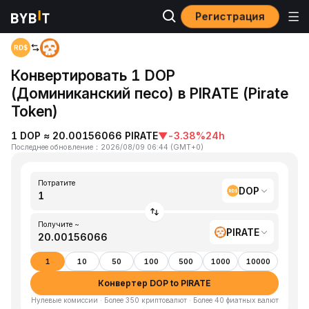
Регистрация
Главная
DOP to PIRATE
Конвертировать 1 DOP
(Доминиканский песо) в PIRATE (Pirate
Token)
1 DOP ≈ 20.00156066 PIRATE
▼
-3.38%
24h
Последнее обновление
：
2026/08/09 06:44
(
GMT+0
)
Потратите
DOP
Получите ~
PIRATE
1
10
50
100
500
1000
10000
Конвертер DOP to PIRATE
Нулевые комиссии · Более 350 криптовалют · Более 40 фиатных валют