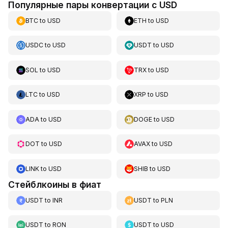
Популярные пары конвертации с USD
BTC
to
USD
ETH
to
USD
USDC
to
USD
USDT
to
USD
SOL
to
USD
TRX
to
USD
LTC
to
USD
XRP
to
USD
ADA
to
USD
DOGE
to
USD
DOT
to
USD
AVAX
to
USD
LINK
to
USD
SHIB
to
USD
Стейблкоины в фиат
USDT
to
INR
USDT
to
PLN
USDT
to
RON
USDT
to
USD