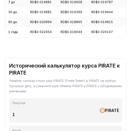
7 дн.
RD$0.019881
RD$0.019658
RD$0.019787
+
30 дн.
RD$0.019881
RD$0.019399
RD$0.019644
+
90 дн.
RD$0.020894
RD$0.018865
RD$0.019815
+
1 года
RD$0.022454
RD$0.018044
RD$0.020147
+
Исторический калькулятор курса PIRATE к
PIRATE
Узнайте, сколько стоил ваш PIRATE (Pirate Token) в PIRATE на любую
прошлую дату, и сравните курс обмена PIRATE к PIRATE с сегодняшним
значением.
Покупка
PIRATE
Когда