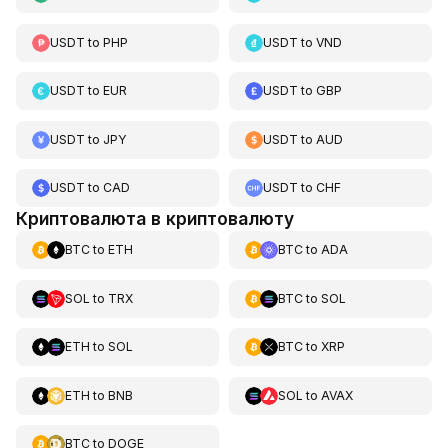
USDT
to
PHP
USDT
to
VND
USDT
to
EUR
USDT
to
GBP
USDT
to
JPY
USDT
to
AUD
USDT
to
CAD
USDT
to
CHF
Криптовалюта в криптовалюту
BTC
to
ETH
BTC
to
ADA
SOL
to
TRX
BTC
to
SOL
ETH
to
SOL
BTC
to
XRP
ETH
to
BNB
SOL
to
AVAX
BTC
to
DOGE