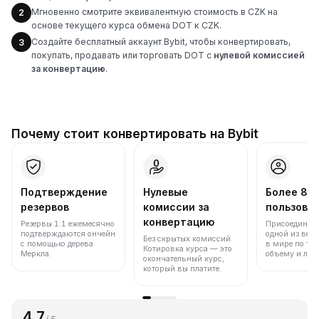
Мгновенно смотрите эквивалентную стоимость в CZK на
2
основе текущего курса обмена DOT к CZK.
Создайте бесплатный аккаунт Bybit, чтобы конвертировать,
3
покупать, продавать или торговать DOT с
нулевой комиссией
за конвертацию
.
Почему стоит конвертировать на Bybit
Подтверждение
Нулевые
Более 86
резервов
комиссии за
пользова
конвертацию
Резервы 1:1 ежемесячно
Присоединяйт
подтверждаются ончейн
одной из вед
Без скрытых комиссий.
с помощью дерева
в мире по то
Котировка курса — это
Меркла.
объему и лик
окончательный курс,
который вы платите.
4.7