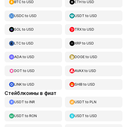
BTC
to
USD
ETH
to
USD
USDC
to
USD
USDT
to
USD
SOL
to
USD
TRX
to
USD
LTC
to
USD
XRP
to
USD
ADA
to
USD
DOGE
to
USD
DOT
to
USD
AVAX
to
USD
LINK
to
USD
SHIB
to
USD
Стейблкоины в фиат
USDT
to
INR
USDT
to
PLN
USDT
to
RON
USDT
to
USD