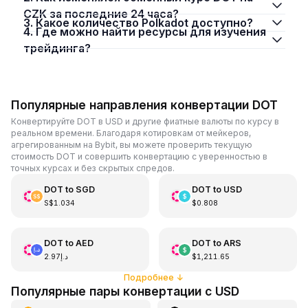
CZK за последние 24 часа?
3. Какое количество Polkadot доступно?
4. Где можно найти ресурсы для изучения
трейдинга?
Популярные направления конвертации DOT
Конвертируйте DOT в USD и другие фиатные валюты по курсу в
реальном времени. Благодаря котировкам от мейкеров,
агрегированным на Bybit, вы можете проверить текущую
стоимость DOT и совершить конвертацию с уверенностью в
точных курсах и без скрытых спредов.
DOT
to
SGD
DOT
to
USD
S$1.034
$0.808
DOT
to
AED
DOT
to
ARS
د.إ2.97
$1,211.65
Подробнее
↓
Популярные пары конвертации с USD