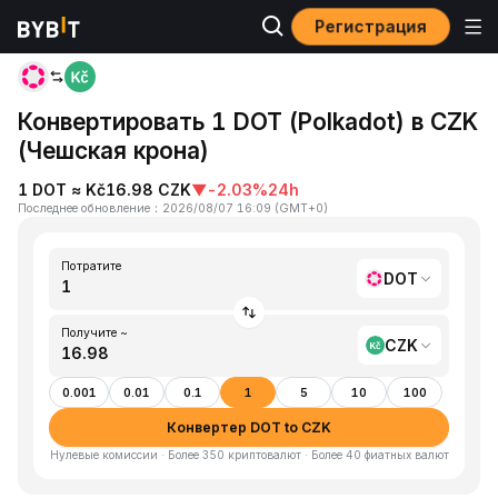
Регистрация
Главная
DOT to CZK
Конвертировать 1 DOT (Polkadot) в CZK
(Чешская крона)
1 DOT ≈ Kč16.98 CZK
▼
-2.03%
24h
Последнее обновление
：
2026/08/07 16:09
(
GMT+0
)
Потратите
DOT
Получите ~
CZK
0.001
0.01
0.1
1
5
10
100
Конвертер DOT to CZK
Нулевые комиссии · Более 350 криптовалют · Более 40 фиатных валют