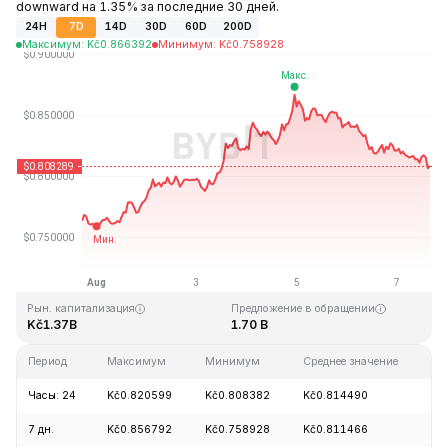
downward на 1.35% за последние 30 дней.
24H
7D
14D
30D
60D
200D
Максимум
:
Kč
0.866392
Минимум
:
Kč
0.758928
Последнее обновление: 16:09 GMT+0 2026-08-07
Исторический максимум
Исторический минимум
Kč54.98
Kč0.746764
Рын. капитализация
Предложение в обращении
Kč1.37B
1.70 B
Период
Максимум
Минимум
Среднее значение
И
Часы: 24
Kč0.820599
Kč0.808382
Kč0.814490
-
7 дн.
Kč0.856792
Kč0.758928
Kč0.811466
+