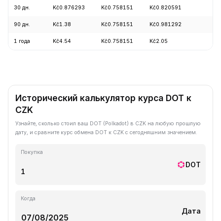
30 дн.
Kč0.876293
Kč0.758151
Kč0.820591
-
90 дн.
Kč1.38
Kč0.758151
Kč0.981292
-
1 года
Kč4.54
Kč0.758151
Kč2.05
-
Исторический калькулятор курса DOT к
CZK
Узнайте, сколько стоил ваш DOT (Polkadot) в CZK на любую прошлую
дату, и сравните курс обмена DOT к CZK с сегодняшним значением.
Покупка
DOT
Когда
Дата