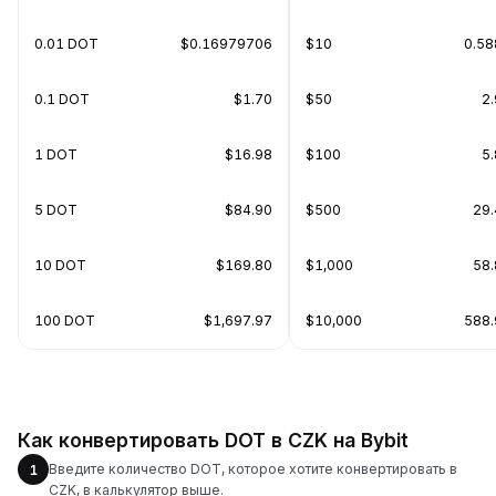
0.01 DOT
$0.16979706
$10
0.5
0.1 DOT
$1.70
$50
2
1 DOT
$16.98
$100
5
5 DOT
$84.90
$500
29
10 DOT
$169.80
$1,000
58
100 DOT
$1,697.97
$10,000
588
Как конвертировать DOT в CZK на Bybit
Введите количество DOT, которое хотите конвертировать в
1
CZK, в калькулятор выше.