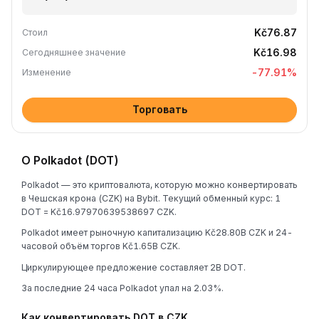
Kč76.87
Стоил
Kč16.98
Сегодняшнее значение
-77.91
%
Изменение
Торговать
О Polkadot (DOT)
Polkadot — это криптовалюта, которую можно конвертировать
в Чешская крона (CZK) на Bybit. Текущий обменный курс: 1
DOT = Kč16.97970639538697 CZK.
Polkadot имеет рыночную капитализацию Kč28.80B CZK и 24-
часовой объём торгов Kč1.65B CZK.
Циркулирующее предложение составляет 2B DOT.
За последние 24 часа Polkadot упал на 2.03%.
Как конвертировать DOT в CZK