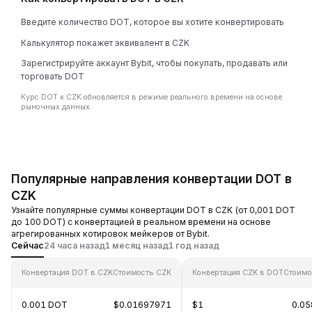
Введите количество DOT, которое вы хотите конвертировать
Калькулятор покажет эквивалент в CZK
Зарегистрируйте аккаунт Bybit, чтобы покупать, продавать или
торговать DOT
Курс DOT к CZK обновляется в режиме реального времени на основе
рыночных данных.
Популярные направления конвертации DOT в
CZK
Узнайте популярные суммы конвертации DOT в CZK (от 0,001 DOT
до 100 DOT) с конвертацией в реальном времени на основе
агрегированных котировок мейкеров от Bybit.
Сейчас
24 часа назад
1 месяц назад
1 год назад
Конвертация DOT в CZK
Стоимость CZK
Конвертация CZK в DOT
Стоимо
0.001 DOT
$0.01697971
$1
0.0