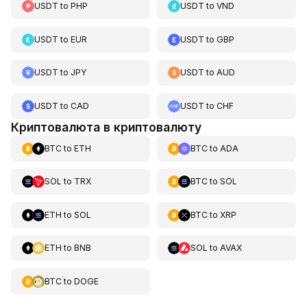
USDT
to
PHP
USDT
to
VND
USDT
to
EUR
USDT
to
GBP
USDT
to
JPY
USDT
to
AUD
USDT
to
CAD
USDT
to
CHF
Криптовалюта в криптовалюту
BTC
to
ETH
BTC
to
ADA
SOL
to
TRX
BTC
to
SOL
ETH
to
SOL
BTC
to
XRP
ETH
to
BNB
SOL
to
AVAX
BTC
to
DOGE