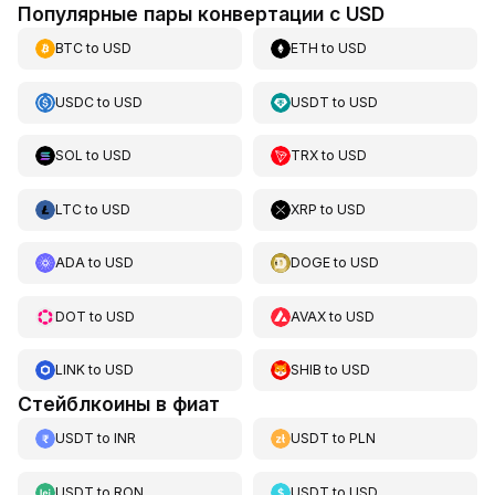
Популярные пары конвертации с USD
BTC
to
USD
ETH
to
USD
USDC
to
USD
USDT
to
USD
SOL
to
USD
TRX
to
USD
LTC
to
USD
XRP
to
USD
ADA
to
USD
DOGE
to
USD
DOT
to
USD
AVAX
to
USD
LINK
to
USD
SHIB
to
USD
Стейблкоины в фиат
USDT
to
INR
USDT
to
PLN
USDT
to
RON
USDT
to
USD