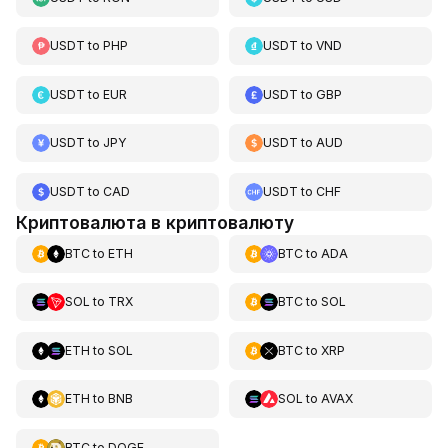
USDT
to
PHP
USDT
to
VND
USDT
to
EUR
USDT
to
GBP
USDT
to
JPY
USDT
to
AUD
USDT
to
CAD
USDT
to
CHF
Криптовалюта в криптовалюту
BTC
to
ETH
BTC
to
ADA
SOL
to
TRX
BTC
to
SOL
ETH
to
SOL
BTC
to
XRP
ETH
to
BNB
SOL
to
AVAX
BTC
to
DOGE