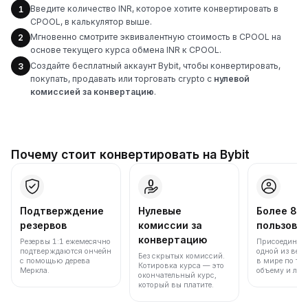
Введите количество INR, которое хотите конвертировать в
1
CPOOL, в калькулятор выше.
Мгновенно смотрите эквивалентную стоимость в CPOOL на
2
основе текущего курса обмена INR к CPOOL.
Создайте бесплатный аккаунт Bybit, чтобы конвертировать,
3
покупать, продавать или торговать crypto с
нулевой
комиссией за конвертацию
.
Почему стоит конвертировать на Bybit
Подтверждение
Нулевые
Более 86
резервов
комиссии за
пользова
конвертацию
Резервы 1:1 ежемесячно
Присоединяйт
подтверждаются ончейн
одной из вед
Без скрытых комиссий.
с помощью дерева
в мире по то
Котировка курса — это
Меркла.
объему и лик
окончательный курс,
который вы платите.