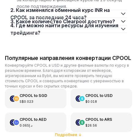
после подтверждения.
2. Как изменялся обменный курс INR на
CPOOL за последние 24 часа?
3. Какое количество Clearpool доступно?
4. Где можно найти ресурсы для изучения
трейдинга?
Популярные направления конвертации CPOOL
Конвертируйте CPOOL в USD и другие фиатные валюты по курсу в
реальном времени. Благодаря котировкам от мейкеров,
агрегированным на Bybit, вы можете проверить текущую
стоимость CPOOL и совершить конвертацию с уверенностью в
точных курсах и без скрытых спредов.
CPOOL
to
SGD
CPOOL
to
USD
S$0.023
$0.018
CPOOL
to
AED
CPOOL
to
ARS
د.إ0.065
$26.56
Подробнее
↓