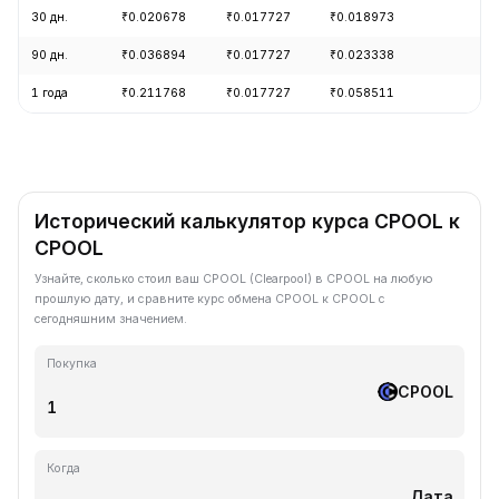
30 дн.
₹0.020678
₹0.017727
₹0.018973
-7
90 дн.
₹0.036894
₹0.017727
₹0.023338
-2
1 года
₹0.211768
₹0.017727
₹0.058511
-8
Исторический калькулятор курса CPOOL к
CPOOL
Узнайте, сколько стоил ваш CPOOL (Clearpool) в CPOOL на любую
прошлую дату, и сравните курс обмена CPOOL к CPOOL с
сегодняшним значением.
Покупка
CPOOL
Когда
Дата