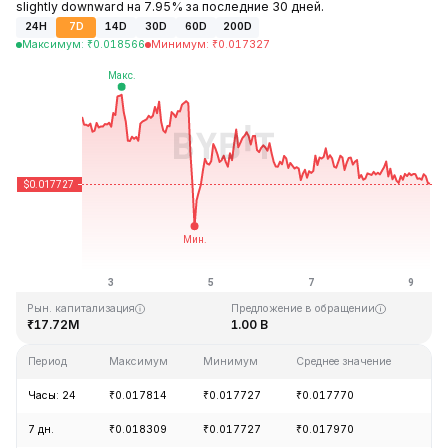
slightly downward на 7.95% за последние 30 дней.
24H
7D
14D
30D
60D
200D
Максимум
:
₹
0.018566
Минимум
:
₹
0.017327
Последнее обновление: 09:02 GMT+0 2026-08-09
Исторический максимум
Исторический минимум
₹2.55
₹0.016000
Рын. капитализация
Предложение в обращении
₹17.72M
1.00 B
Период
Максимум
Минимум
Среднее значение
Из
Часы: 24
₹0.017814
₹0.017727
₹0.017770
-0
7 дн.
₹0.018309
₹0.017727
₹0.017970
-3