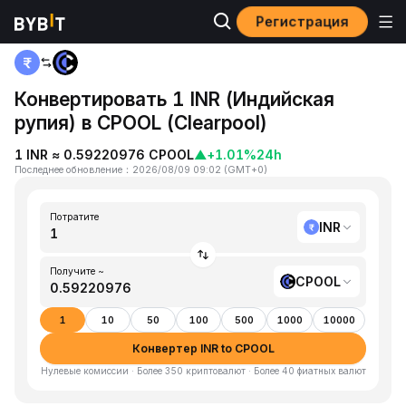
Регистрация
Главная
INR to CPOOL
Конвертировать 1 INR (Индийская
рупия) в CPOOL (Clearpool)
1 INR ≈ 0.59220976 CPOOL
▲
+1.01%
24h
Последнее обновление
：
2026/08/09 09:02
(
GMT+0
)
Потратите
INR
Получите ~
CPOOL
1
10
50
100
500
1000
10000
Конвертер INR to CPOOL
Нулевые комиссии · Более 350 криптовалют · Более 40 фиатных валют