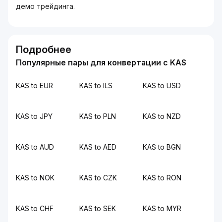
демо трейдинга.
Подробнее
Популярные пары для конвертации с KAS
KAS to EUR
KAS to ILS
KAS to USD
KAS to JPY
KAS to PLN
KAS to NZD
KAS to AUD
KAS to AED
KAS to BGN
KAS to NOK
KAS to CZK
KAS to RON
KAS to CHF
KAS to SEK
KAS to MYR