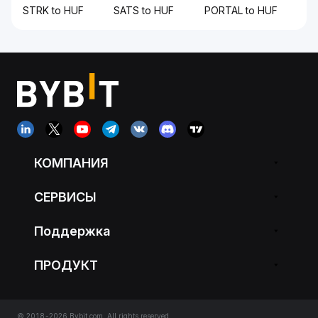
STRK to HUF
SATS to HUF
PORTAL to HUF
КОМПАНИЯ
СЕРВИСЫ
Поддержка
ПРОДУКТ
© 2018-2026 Bybit.com. All rights reserved.