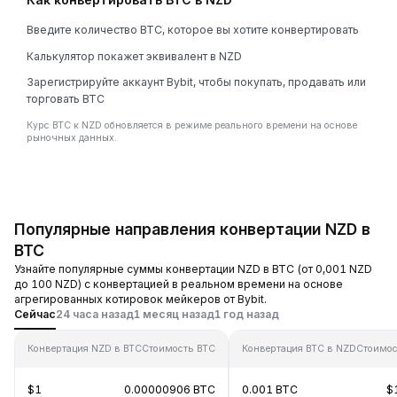
Введите количество BTC, которое вы хотите конвертировать
Калькулятор покажет эквивалент в NZD
Зарегистрируйте аккаунт Bybit, чтобы покупать, продавать или
торговать BTC
Курс BTC к NZD обновляется в режиме реального времени на основе
рыночных данных.
Популярные направления конвертации NZD в
BTC
Узнайте популярные суммы конвертации NZD в BTC (от 0,001 NZD
до 100 NZD) с конвертацией в реальном времени на основе
агрегированных котировок мейкеров от Bybit.
Сейчас
24 часа назад
1 месяц назад
1 год назад
Конвертация NZD в BTC
Стоимость BTC
Конвертация BTC в NZD
Стоимос
$1
0.00000906 BTC
0.001 BTC
$