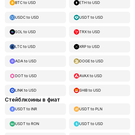
BTC
to
USD
ETH
to
USD
USDC
to
USD
USDT
to
USD
SOL
to
USD
TRX
to
USD
LTC
to
USD
XRP
to
USD
ADA
to
USD
DOGE
to
USD
DOT
to
USD
AVAX
to
USD
LINK
to
USD
SHIB
to
USD
Стейблкоины в фиат
USDT
to
INR
USDT
to
PLN
USDT
to
RON
USDT
to
USD