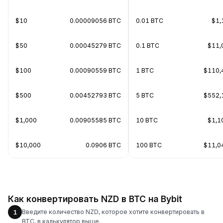
$10
0.00009056 BTC
0.01 BTC
$1,
$50
0.00045279 BTC
0.1 BTC
$11,
$100
0.00090559 BTC
1 BTC
$110,
$500
0.00452793 BTC
5 BTC
$552,
$1,000
0.00905585 BTC
10 BTC
$1,1
$10,000
0.0906 BTC
100 BTC
$11,0
Как конвертировать NZD в BTC на Bybit
Введите количество NZD, которое хотите конвертировать в
1
BTC, в калькулятор выше.