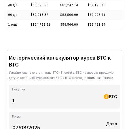
30 дн.
$66,520.98
$62,247.13
$64,179.75
+
90 дн.
$82,018.37
$58,566.09
$67,005.41
+
1 года
$124,739.81
$58,566.09
$85,461.84
-
Исторический калькулятор курса BTC к
BTC
Узнайте, сколько стоил ваш BTC (Bitcoin) в BTC на любую прошлую
дату, и сравните курс обмена BTC к BTC с сегодняшним значением.
Покупка
BTC
Когда
Дата