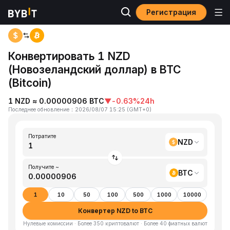
Регистрация
Главная
NZD to BTC
Конвертировать 1 NZD
(Новозеландский доллар) в BTC
(Bitcoin)
1 NZD ≈ 0.00000906 BTC
▼
-0.63%
24h
Последнее обновление
：
2026/08/07 15:25
(
GMT+0
)
Потратите
NZD
Получите ~
BTC
1
10
50
100
500
1000
10000
Конвертер NZD to BTC
Нулевые комиссии · Более 350 криптовалют · Более 40 фиатных валют