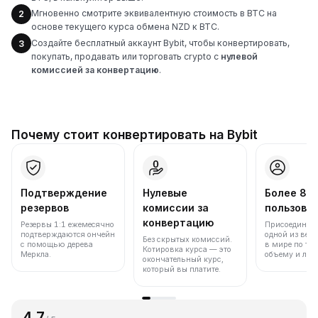
Мгновенно смотрите эквивалентную стоимость в BTC на
2
основе текущего курса обмена NZD к BTC.
Создайте бесплатный аккаунт Bybit, чтобы конвертировать,
3
покупать, продавать или торговать crypto с
нулевой
комиссией за конвертацию
.
Почему стоит конвертировать на Bybit
Подтверждение
Нулевые
Более 86
резервов
комиссии за
пользова
конвертацию
Резервы 1:1 ежемесячно
Присоединяйт
подтверждаются ончейн
одной из вед
Без скрытых комиссий.
с помощью дерева
в мире по то
Котировка курса — это
Меркла.
объему и лик
окончательный курс,
который вы платите.
4.7