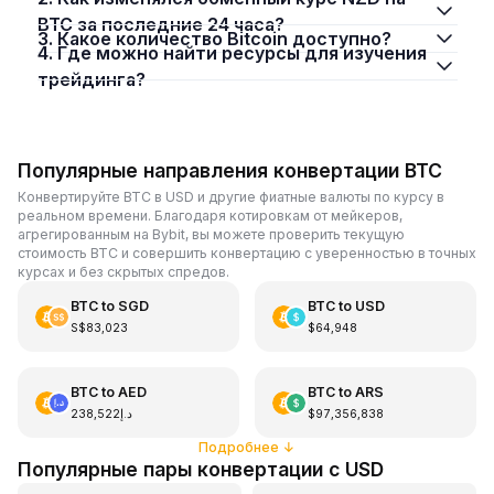
BTC за последние 24 часа?
3. Какое количество Bitcoin доступно?
4. Где можно найти ресурсы для изучения
трейдинга?
Популярные направления конвертации BTC
Конвертируйте BTC в USD и другие фиатные валюты по курсу в
реальном времени. Благодаря котировкам от мейкеров,
агрегированным на Bybit, вы можете проверить текущую
стоимость BTC и совершить конвертацию с уверенностью в точных
курсах и без скрытых спредов.
BTC
to
SGD
BTC
to
USD
S$83,023
$64,948
BTC
to
AED
BTC
to
ARS
د.إ238,522
$97,356,838
Подробнее
↓
Популярные пары конвертации с USD