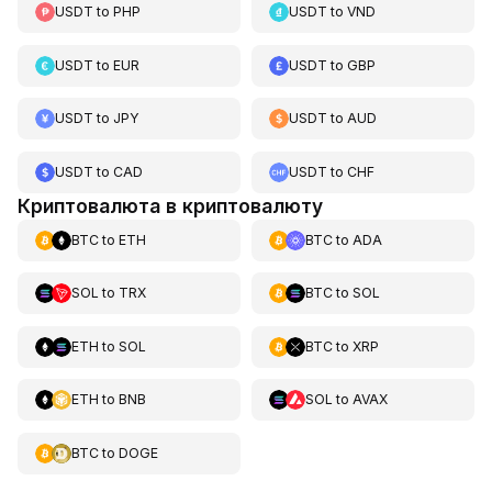
USDT
to
PHP
USDT
to
VND
USDT
to
EUR
USDT
to
GBP
USDT
to
JPY
USDT
to
AUD
USDT
to
CAD
USDT
to
CHF
Криптовалюта в криптовалюту
BTC
to
ETH
BTC
to
ADA
SOL
to
TRX
BTC
to
SOL
ETH
to
SOL
BTC
to
XRP
ETH
to
BNB
SOL
to
AVAX
BTC
to
DOGE