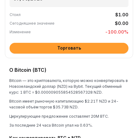
$1.00
Стоил
$0.00
Сегодняшнее значение
-100.00
%
Изменение
Торговать
О Bitcoin (BTC)
Bitcoin — это криптовалюта, которую можно конвертировать в
Новозеландский доллар (NZD) на Bybit. Текущий обменный
курс: 1 BTC = $0.000009055854528567328 NZD.
Bitcoin имеет рыночную капитализацию $2.21T NZD и 24-
часовой объём торгов $35.73B NZD.
Циркулирующее предложение составляет 20M BTC.
За последние 24 часа Bitcoin упал на 0.63%.
Как конвертировать BTC в NZD