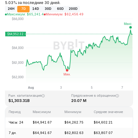
5.03% за последние 30 дней.
24H
7D
14D
30D
60D
200D
Максимум
:
$
65,241.4
Минимум
:
$
62,456.49
Последнее обновление: 15:25 GMT+0 2026-08-07
Исторический максимум
Исторический минимум
$126,080.00
$67.81
Рын. капитализация
Предложение в обращении
$1,303.31B
20.07 M
Период
Максимум
Минимум
Среднее значение
И
Часы: 24
$64,941.67
$64,262.75
$64,602.21
+
7 дн.
$64,941.67
$62,802.63
$63,807.07
+